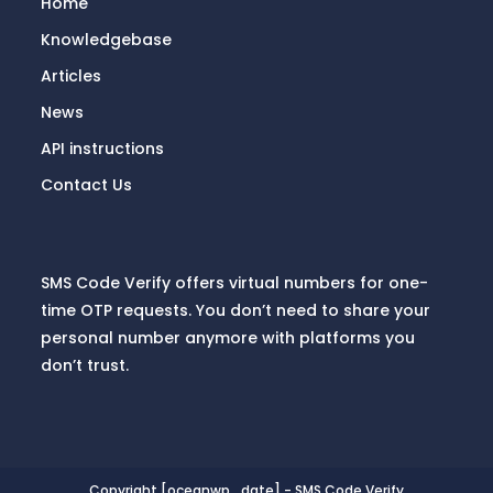
Home
Knowledgebase
Articles
News
API instructions
Contact Us
SMS Code Verify offers virtual numbers for one-
time OTP requests. You don’t need to share your
personal number anymore with platforms you
don’t trust.
Copyright [oceanwp_date] - SMS Code Verify