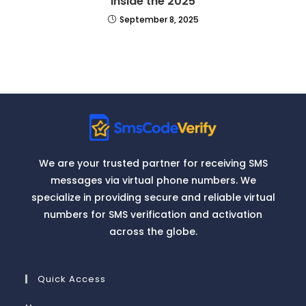
inside the 2025
September 8, 2025
We are your trusted partner for receiving SMS
messages via virtual phone numbers. We
specialize in providing secure and reliable virtual
numbers for SMS verification and activation
across the globe.
Quick Access