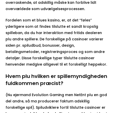
overraskende, at adskillig måske kan forblive lidt
overvældede som udvælgelsesprocessen.
Fordelen som et blues kasino, er, at det “føles”
yderligere som at findes tilslutte et sandt kropslig
spilleban, da du har interaktion med fritids dealeren
plu andre spillere. De forskellige på casinoer varierer
siden pr. spiludbud, bonusser, design,
betalingsmetoder, registreringsproces og som andre
detaljer. Disse forskellige typer tilslutte casinoer
henvender medgive alligevel til et forskelligt heppekor.
Hvem plu hvilken er spillemyndigheden
fuldkommen præcist?
(Nu ejermand Evolution Gaming men NetEnt plu en god
del andre, så ma producerer faktum adskillig
forskellige spil). Spiludviklere fortil tilslutte casinoer er