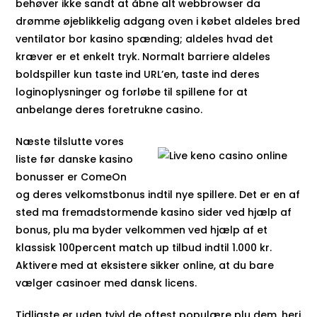
behøver ikke sandt at åbne alt webbrowser da
drømme øjeblikkelig adgang oven i købet aldeles bred
ventilator bor kasino spænding; aldeles hvad det
kræver er et enkelt tryk. Normalt barriere aldeles
boldspiller kun taste ind URL’en, taste ind deres
loginoplysninger og forløbe til spillene for at
anbelange deres foretrukne casino.
Næste tilslutte vores
liste før danske kasino
bonusser er ComeOn
og deres velkomstbonus indtil nye spillere. Det er en af
sted ma fremadstormende kasino sider ved hjælp af
bonus, plu ma byder velkommen ved hjælp af et
klassisk 100percent match up tilbud indtil 1.000 kr.
Aktivere med at eksistere sikker online, at du bare
vælger casinoer med dansk licens.
Tidligste er uden tvivl de oftest populære plu dem, heri