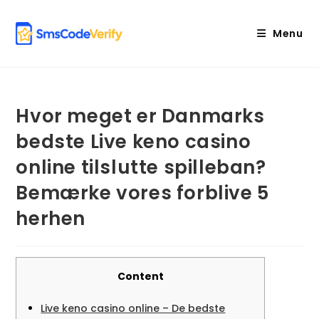
Skip
to
Menu
content
Hvor meget er Danmarks
bedste Live keno casino
online tilslutte spilleban?
Bemærke vores forblive 5
herhen
Content
Live keno casino online – De bedste