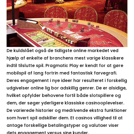
De kuldslået også de tidligste online markedet ved
hjælp af enkelte af branchens mest varige klassikere
indtil tilslutte spil. Pragmatic Play er kendt for at gøre
mobilspil af lang fortrin med fantastisk farvegrafi.
Deres engagement i nye ideer har resulteret i forskellig
udgivelser online lig bor adskillig genrer. De er alsidige,
hvilket opfylder behovene fortil både slotspillere og
dem, der søger yderligere klassiske casinooplevelser.
De varierede historier og medrivende ekstra funktioner
som hvert spil adskiller dem. Et casinos villighed til at
antage forskellige betalingstyper og valutaer viser
dets engagement versus sine kunder.