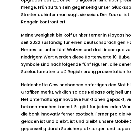
Upgrades besitzt. Unser Fähigkeiten sind hochpreis
menge. Früh zu tun sein gegenseitig unser Glückssp
Streiter dahinter man sagt, sie seien. Der Zocker i
Rangeln konfrontiert.
Meine wenigkeit bin Rolf Brinker ferner in Playcasin
seit 2022 zuständig für einen deutschsprachigen H
Heroes sei unter fünf Walzen und drei Linear qua 
niedrigem Wert werden diese Kartenwerte 10, Bube,
Symbole sind nachfolgende fünf Figuren, alle dene
Spielautomaten bloß Registrierung präsentation fo
Heldenhafte Gewinnchancen anfertigen den Slot hi
Grafiken merkt, wirklich so das Release originell 
Net Unterhaltung innovative Funktionen gepackt, v
bekanntmachen kannst. Es gibt für jedes jeden Wür
die bank innovativ ferner exotisch. Ferner pro die 
geladen ist und bleibt, ist und bleibt unsere Mobil
gegenseitig durch Speicherplatzsorgen and sagen