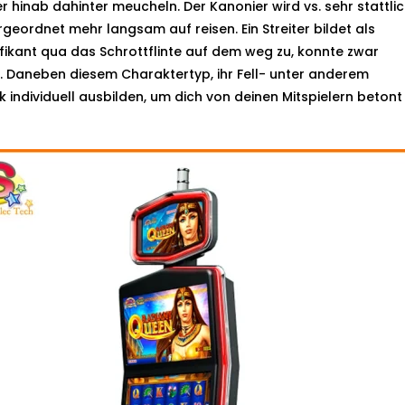
hinab dahinter meucheln. Der Kanonier wird vs. sehr stattli
ergeordnet mehr langsam auf reisen. Ein Streiter bildet als
fikant qua das Schrottflinte auf dem weg zu, konnte zwar
n. Daneben diesem Charaktertyp, ihr Fell- unter anderem
individuell ausbilden, um dich von deinen Mitspielern betont