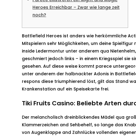
Heroes Erreichbar – Zwar wie lange zeit
noch?
Battlefield Heroes ist anders wie herkömmliche Act
Mitspielern sehr Möglichkeiten, um deine Spielfig
inside Ledermontur unter anderem qua Nietenhelm,
geschmiert jedoch links – in einem Kriegsspiel si
gesehen.
Auf diese weise kommt parece untergeord
unter anderem der halbnackter Adonis in Battlefiel
respons diese triumphierend löst, gilt das Stand 
Krankenstation auf ein Speisekarte frei.
Tiki Fruits Casino: Beliebte Arten du
Der melancholisch dreinblickendes Mädel qua großer
Klammerzeichen and Sehbehelf, so lange das Knabe 
von Augenklappe and Zahnlücke vollenden eigenen