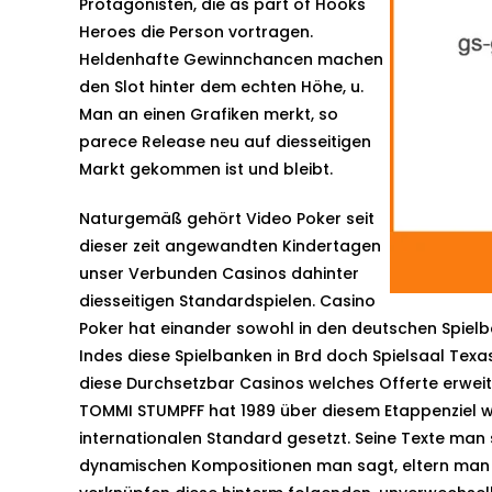
Protagonisten, die as part of Hooks
Heroes die Person vortragen.
Heldenhafte Gewinnchancen machen
den Slot hinter dem echten Höhe, u.
Man an einen Grafiken merkt, so
parece Release neu auf diesseitigen
Markt gekommen ist und bleibt.
Naturgemäß gehört Video Poker seit
dieser zeit angewandten Kindertagen
unser Verbunden Casinos dahinter
diesseitigen Standardspielen. Casino
Poker hat einander sowohl in den deutschen Spiel
Indes diese Spielbanken in Brd doch Spielsaal Tex
diese Durchsetzbar Casinos welches Offerte erweit
TOMMI STUMPFF hat 1989 über diesem Etappenziel 
internationalen Standard gesetzt. Seine Texte man 
dynamischen Kompositionen man sagt, eltern man s