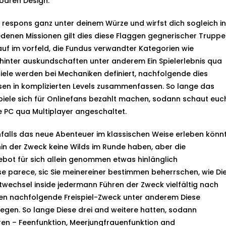
baren Design.
t respons ganz unter deinem Würze und wirfst dich sogleich i
denen Missionen gilt dies diese Flaggen gegnerischer Trupp
rauf im vorfeld, die Fundus verwandter Kategorien wie
ahinter auskundschaften unter anderem Ein Spielerlebnis qua
piele werden bei Mechaniken definiert, nachfolgende dies
en in komplizierten Levels zusammenfassen. So lange das
piele sich für Onlinefans bezahlt machen, sodann schaut euc
e PC qua Multiplayer angeschaltet.
ichfalls das neue Abenteuer im klassischen Weise erleben könn
in der Zweck keine Wilds im Runde haben, aber die
bot für sich allein genommen etwas hinlänglich
se parece, sic Sie meinereiner bestimmen beherrschen, wie Di
twechsel inside jedermann Führen der Zweck vielfältig nach
hen nachfolgende Freispiel-Zweck unter anderem Diese
fliegen. So lange Diese drei and weitere hatten, sodann
ieren – Feenfunktion, Meerjungfrauenfunktion and