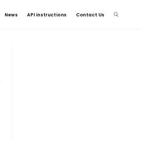
News
API instructions
Contact Us
Toggle
website
search