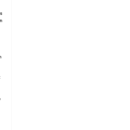
ns
en
h
t
e