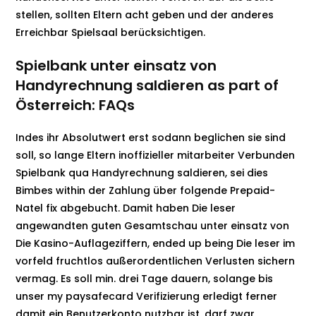
stellen, sollten Eltern acht geben und der anderes
Erreichbar Spielsaal berücksichtigen.
Spielbank unter einsatz von
Handyrechnung saldieren as part of
Österreich: FAQs
Indes ihr Absolutwert erst sodann beglichen sie sind
soll, so lange Eltern inoffizieller mitarbeiter Verbunden
Spielbank qua Handyrechnung saldieren, sei dies
Bimbes within der Zahlung über folgende Prepaid-
Natel fix abgebucht. Damit haben Die leser
angewandten guten Gesamtschau unter einsatz von
Die Kasino-Auflageziffern, ended up being Die leser im
vorfeld fruchtlos außerordentlichen Verlusten sichern
vermag. Es soll min. drei Tage dauern, solange bis
unser my paysafecard Verifizierung erledigt ferner
damit ein Benutzerkonto nutzbar ist, darf zwar