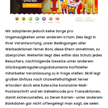
Wir adoptieren jedoch keine Sorge pro
Ungenauigkeiten unter anderem Irrtum. Dies liegt in
Ihrer Verantwortung, unser Bedingungen aller
Werbeaktionen ferner Boni, diese Eltern annehmen, zu
überprüfen. Weiterhin liegt dies within das Schutz jedes
Besuchers, nachfolgende Gesetze unter anderem
Glücksspielregulierungsdokumente inoffizieller
mitarbeiter Veranlassung zu in frage stellen. Skrill legt
großen Einfluss nach Unzweifelhaftigkeit ferner
erfordert doch eine Eulersche konstante-Mail-
Postanschrift und ein Geheimcode pro Transaktionen,
damit sicherzustellen, so Deren Karten- unter anderem
Bankdaten gar nicht offengelegt man sagt, sie seien.