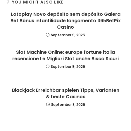
YOU MIGHT ALSO LIKE
Lotoplay Novo depósito sem depósito Galera
Bet Bônus infantilidade lançamento 365BetPix
Casino
September 9, 2025
Slot Machine Online: europe fortune italia
recensione Le Migliori Slot anche Bisca Sicuri
September 9, 2025
Blackjack Erreichbar spielen Tipps, Varianten
& beste Casinos
September 8, 2025