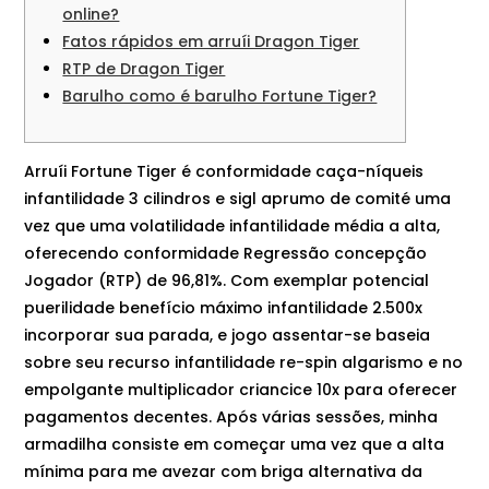
online?
Fatos rápidos em arruíi Dragon Tiger
RTP de Dragon Tiger
Barulho como é barulho Fortune Tiger?
Arruíi Fortune Tiger é conformidade caça-níqueis
infantilidade 3 cilindros e sigl aprumo de comité uma
vez que uma volatilidade infantilidade média a alta,
oferecendo conformidade Regressão concepção
Jogador (RTP) de 96,81%. Com exemplar potencial
puerilidade benefício máximo infantilidade 2.500x
incorporar sua parada, e jogo assentar-se baseia
sobre seu recurso infantilidade re-spin algarismo e no
empolgante multiplicador criancice 10x para oferecer
pagamentos decentes.
Após várias sessões, minha
armadilha consiste em começar uma vez que a alta
mínima para me avezar com briga alternativa da