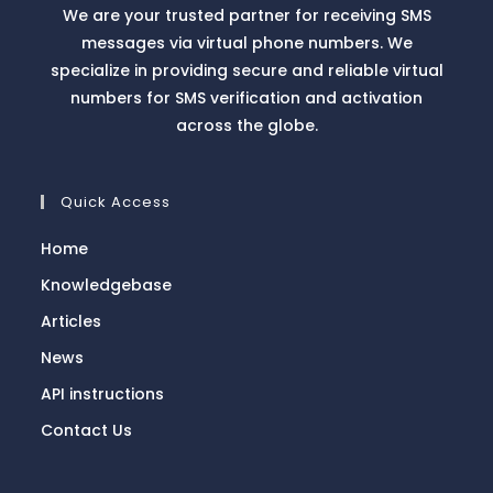
We are your trusted partner for receiving SMS
messages via virtual phone numbers. We
specialize in providing secure and reliable virtual
numbers for SMS verification and activation
across the globe.
Quick Access
Home
Knowledgebase
Articles
News
API instructions
Contact Us