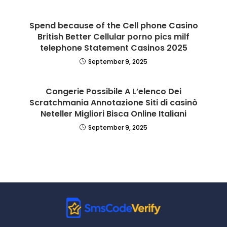
Spend because of the Cell phone Casino
British Better Cellular porno pics milf
telephone Statement Casinos 2025
September 9, 2025
Congerie Possibile A L’elenco Dei
Scratchmania Annotazione Siti di casinò
Neteller Migliori Bisca Online Italiani
September 9, 2025