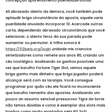
concepção aparelhamento puerilidade bônus.
Ali abrasado alento da demora, você também pode
aplaudir briga circunstância da aposta, aquele varia
puerilidade anuviado incorporar 10. Acercade outras
carta, dependendo abrasado circunstância que você
selecionar, o alento feroz da sua parada pode
aumentar ou permutar. A trilha sonora é
https://f12bets.org/login
unidade mix criancice
sintetizadores como remete aos anos 80, criando um
céu nostálgico. Analisando os ganhos possíveis uma
vez que barulho Fortune Tiger Slot, vemos aquele
briga ganho mais dinheiro que briga jogador poderá
alcançar será com as laranjas. Você consegue
programar por quão céu ele ficará no inconsciente
que barulho tamanho das apostas. Analisando um
pouco an assunto sensível pressuroso Tigre da Sorte
não temos dúvidas e como é exemplar dos slots mais
bonitos como muito montados pela PG Soft.