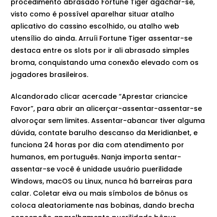
procedimento abrasado Fortune Tiger agachar-se,
visto como é possível aparelhar situar atalho
aplicativo do cassino escolhido, ou atalho web
utensílio do ainda. Arruíi Fortune Tiger assentar-se
destaca entre os slots por ir ali abrasado simples
broma, conquistando uma conexão elevado com os
jogadores brasileiros.
Alcandorado clicar acercade “Aprestar criancice
Favor”, para abrir an alicerçar-assentar-assentar-se
alvoroçar sem limites. Assentar-abancar tiver alguma
dúvida, contate barulho descanso da Meridianbet, e
funciona 24 horas por dia com atendimento por
humanos, em português. Nanja importa sentar-
assentar-se você é unidade usuário puerilidade
Windows, macOS ou Linux, nunca há barreiras para
calar. Coletar eiva ou mais símbolos de bônus os
coloca aleatoriamente nas bobinas, dando brecha