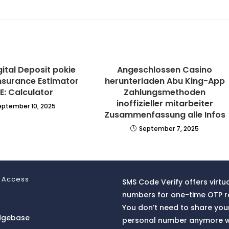
gital Deposit pokie
Angeschlossen Casino
surance Estimator
herunterladen Abu King-App
IE: Calculator
Zahlungsmethoden
inoffizieller mitarbeiter
eptember 10, 2025
Zusammenfassung alle Infos
September 7, 2025
 Access
SMS Code Verify offers virtu
numbers for one-time OTP r
You don’t need to share you
dgebase
personal number anymore w