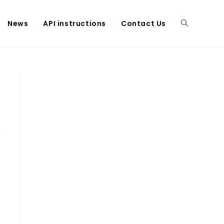
News
API instructions
Contact Us
Toggle
website
search