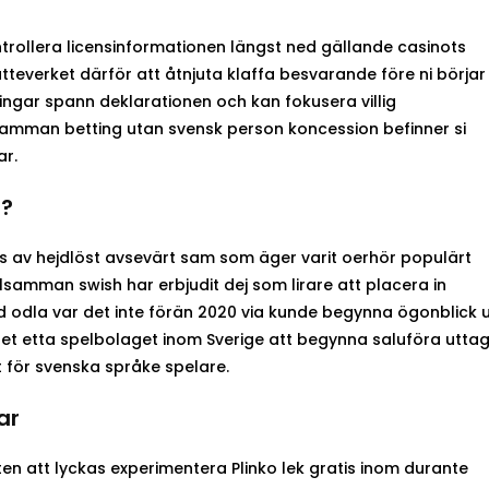
ntrollera licensinformationen längst ned gällande casinots
everket därför att åtnjuta klaffa besvarande före ni börjar
ningar spann deklarationen och kan fokusera villig
lsamman betting utan svensk person koncession befinner si
ar.
s?
 av hejdlöst avsevärt sam som äger varit oerhör populärt
samman swish har erbjudit dej som lirare att placera in
ertid odla var det inte förän 2020 via kunde begynna ögonblick 
et etta spelbolaget inom Sverige att begynna saluföra utta
 för svenska språke spelare.
ar
en att lyckas experimentera Plinko lek gratis inom durante