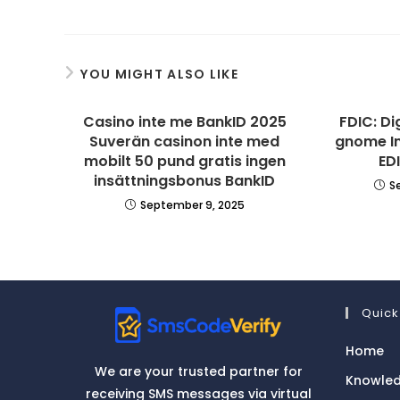
YOU MIGHT ALSO LIKE
Casino inte me BankID 2025
FDIC: Di
Suverän casinon inte med
gnome In
mobilt 50 pund gratis ingen
ED
insättningsbonus BankID
S
September 9, 2025
Quick
Home
We are your trusted partner for
Knowle
receiving SMS messages via virtual