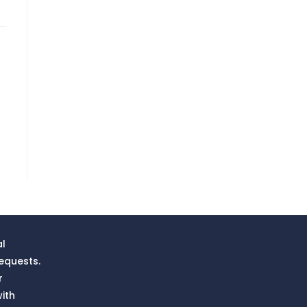
al
equests.
r
ith