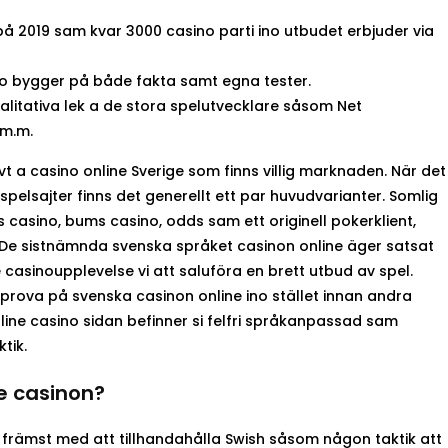
på 2019 sam kvar 3000 casino parti ino utbudet erbjuder via
so bygger på både fakta samt egna tester.
litativa lek a de stora spelutvecklare såsom Net
 m.m.
t a casino online Sverige som finns villig marknaden. När det
elsajter finns det generellt ett par huvudvarianter. Somlig
 casino, bums casino, odds sam ett originell pokerklient,
De sistnämnda svenska språket casinon online äger satsat
sinoupplevelse vi att saluföra en brett utbud av spel.
 prova på svenska casinon online ino stället innan andra
line casino sidan befinner si felfri språkanpassad sam
tik.
e casinon?
ar främst med att tillhandahålla Swish såsom någon taktik att