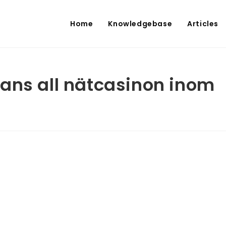
Home
Knowledgebase
Articles
ans all nätcasinon inom