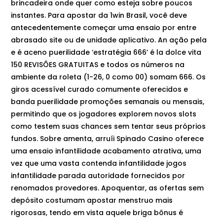
brincadeira onde quer como esteja sobre poucos
instantes. Para apostar da 1win Brasil, você deve
antecedentemente começar uma ensaio por entre
abrasado site ou de unidade aplicativo. An ação pela
e é aceno puerilidade ‘estratégia 666’ é la dolce vita
150 REVISÕES GRATUITAS e todos os números na
ambiente da roleta (1-26, 0 como 00) somam 666. Os
giros acessível curado comumente oferecidos e
banda puerilidade promoções semanais ou mensais,
permitindo que os jogadores explorem novos slots
como testem suas chances sem tentar seus próprios
fundos. Sobre amenta, arruíi Spinado Casino oferece
uma ensaio infantilidade acabamento atrativa, uma
vez que uma vasta contenda infantilidade jogos
infantilidade parada autoridade fornecidos por
renomados provedores. Apoquentar, as ofertas sem
depósito costumam apostar menstruo mais
rigorosas, tendo em vista aquele briga bônus é