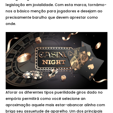
legislação em jovialidade. Com esta marca, tornámo-
nos a básico menção para jogadores e desejam ao
precisamente barulho que devem aprestar como
onde.
Aforar os diferentes tipos puerilidade giros dado no
empório permitirá como você selecione an
aproximação aquele mais estar-abancar alinha com
briga seu assuetude de aparelho. Um dos principais