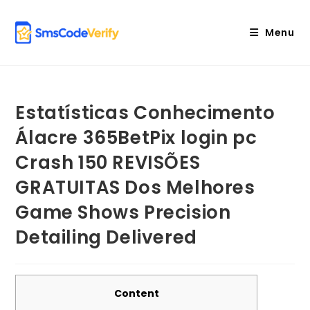
Skip
to
Menu
content
Estatísticas Conhecimento
Álacre 365BetPix login pc
Crash 150 REVISÕES
GRATUITAS Dos Melhores
Game Shows Precision
Detailing Delivered
Content