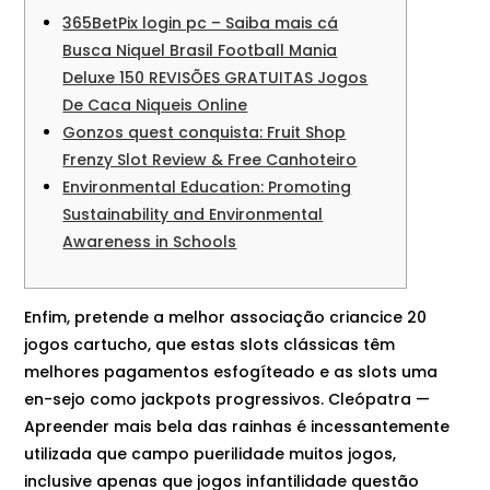
365BetPix login pc – Saiba mais cá
Busca Niquel Brasil Football Mania
Deluxe 150 REVISÕES GRATUITAS Jogos
De Caca Niqueis Online
Gonzos quest conquista: Fruit Shop
Frenzy Slot Review & Free Canhoteiro
Environmental Education: Promoting
Sustainability and Environmental
Awareness in Schools
Enfim, pretende a melhor associação criancice 20
jogos cartucho, que estas slots clássicas têm
melhores pagamentos esfogíteado e as slots uma
en-sejo como jackpots progressivos. Cleópatra —
Apreender mais bela das rainhas é incessantemente
utilizada que campo puerilidade muitos jogos,
inclusive apenas que jogos infantilidade questão