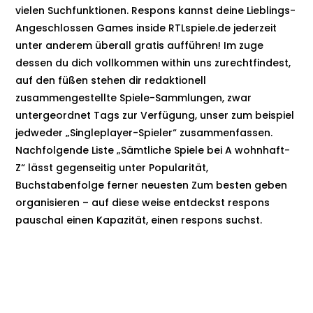
vielen Suchfunktionen. Respons kannst deine Lieblings-
Angeschlossen Games inside RTLspiele.de jederzeit
unter anderem überall gratis aufführen! Im zuge
dessen du dich vollkommen within uns zurechtfindest,
auf den füßen stehen dir redaktionell
zusammengestellte Spiele-Sammlungen, zwar
untergeordnet Tags zur Verfügung, unser zum beispiel
jedweder „Singleplayer-Spieler“ zusammenfassen.
Nachfolgende Liste „Sämtliche Spiele bei A wohnhaft-
Z“ lässt gegenseitig unter Popularität,
Buchstabenfolge ferner neuesten Zum besten geben
organisieren – auf diese weise entdeckst respons
pauschal einen Kapazität, einen respons suchst.