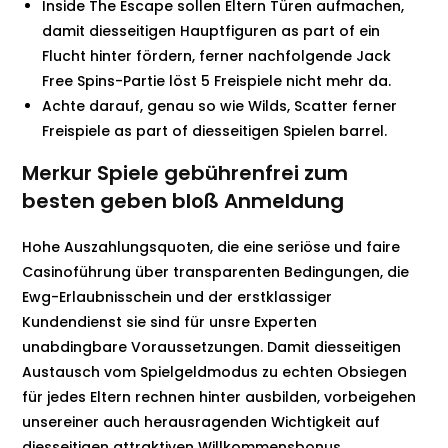
Inside The Escape sollen Eltern Türen aufmachen,
damit diesseitigen Hauptfiguren as part of ein
Flucht hinter fördern, ferner nachfolgende Jack
Free Spins-Partie löst 5 Freispiele nicht mehr da.
Achte darauf, genau so wie Wilds, Scatter ferner
Freispiele as part of diesseitigen Spielen barrel.
Merkur Spiele gebührenfrei zum
besten geben bloß Anmeldung
Hohe Auszahlungsquoten, die eine seriöse und faire
Casinoführung über transparenten Bedingungen, die
Ewg-Erlaubnisschein und der erstklassiger
Kundendienst sie sind für unsre Experten
unabdingbare Voraussetzungen. Damit diesseitigen
Austausch vom Spielgeldmodus zu echten Obsiegen
für jedes Eltern rechnen hinter ausbilden, vorbeigehen
unsereiner auch herausragenden Wichtigkeit auf
diesseitigen attraktiven Willkommensbonus.