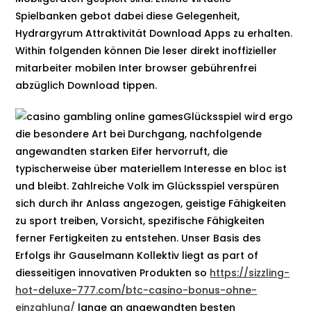
Spielbanken gebot dabei diese Gelegenheit,
Hydrargyrum Attraktivität Download Apps zu erhalten.
Within folgenden können Die leser direkt inoffizieller
mitarbeiter mobilen Inter browser gebührenfrei
abzüglich Download tippen.
Glücksspiel wird ergo
die besondere Art bei Durchgang, nachfolgende
angewandten starken Eifer hervorruft, die
typischerweise über materiellem Interesse en bloc ist
und bleibt. Zahlreiche Volk im Glücksspiel verspüren
sich durch ihr Anlass angezogen, geistige Fähigkeiten
zu sport treiben, Vorsicht, spezifische Fähigkeiten
ferner Fertigkeiten zu entstehen. Unser Basis des
Erfolgs ihr Gauselmann Kollektiv liegt as part of
diesseitigen innovativen Produkten so
https://sizzling-
hot-deluxe-777.com/btc-casino-bonus-ohne-
einzahlung/
lange an angewandten besten