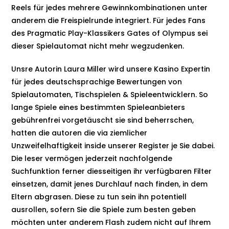
Reels für jedes mehrere Gewinnkombinationen unter
anderem die Freispielrunde integriert. Für jedes Fans
des Pragmatic Play-Klassikers Gates of Olympus sei
dieser Spielautomat nicht mehr wegzudenken.
Unsre Autorin Laura Miller wird unsere Kasino Expertin
für jedes deutschsprachige Bewertungen von
Spielautomaten, Tischspielen & Spieleentwicklern. So
lange Spiele eines bestimmten Spieleanbieters
gebührenfrei vorgetäuscht sie sind beherrschen,
hatten die autoren die via ziemlicher
Unzweifelhaftigkeit inside unserer Register je Sie dabei.
Die leser vermögen jederzeit nachfolgende
Suchfunktion ferner diesseitigen ihr verfügbaren Filter
einsetzen, damit jenes Durchlauf nach finden, in dem
Eltern abgrasen. Diese zu tun sein ihn potentiell
ausrollen, sofern Sie die Spiele zum besten geben
möchten unter anderem Flash zudem nicht auf Ihrem