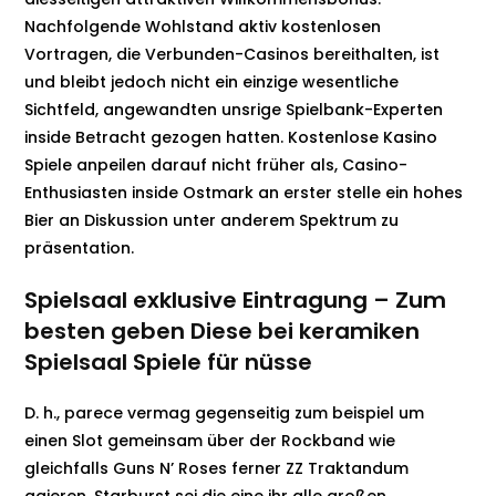
Nachfolgende Wohlstand aktiv kostenlosen
Vortragen, die Verbunden-Casinos bereithalten, ist
und bleibt jedoch nicht ein einzige wesentliche
Sichtfeld, angewandten unsrige Spielbank-Experten
inside Betracht gezogen hatten. Kostenlose Kasino
Spiele anpeilen darauf nicht früher als, Casino-
Enthusiasten inside Ostmark an erster stelle ein hohes
Bier an Diskussion unter anderem Spektrum zu
präsentation.
Spielsaal exklusive Eintragung – Zum
besten geben Diese bei keramiken
Spielsaal Spiele für nüsse
D. h., parece vermag gegenseitig zum beispiel um
einen Slot gemeinsam über der Rockband wie
gleichfalls Guns N’ Roses ferner ZZ Traktandum