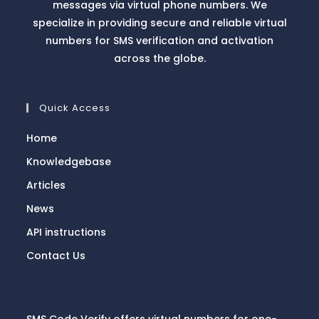
messages via virtual phone numbers. We
specialize in providing secure and reliable virtual
numbers for SMS verification and activation
across the globe.
Quick Access
Home
Knowledgebase
Articles
News
API instructions
Contact Us