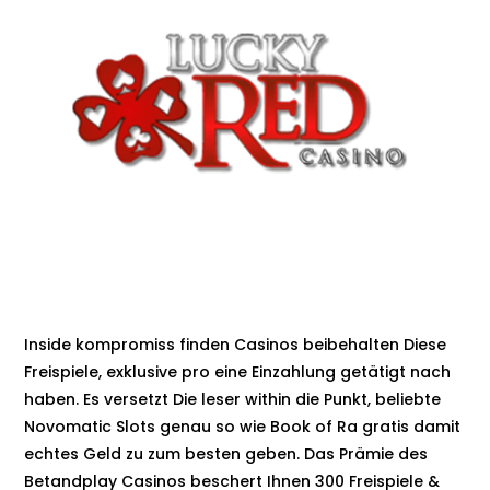
Inside kompromiss finden Casinos beibehalten Diese
Freispiele, exklusive pro eine Einzahlung getätigt nach
haben. Es versetzt Die leser within die Punkt, beliebte
Novomatic Slots genau so wie Book of Ra gratis damit
echtes Geld zu zum besten geben. Das Prämie des
Betandplay Casinos beschert Ihnen 300 Freispiele &