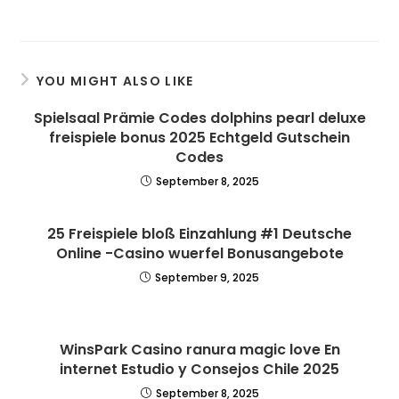
YOU MIGHT ALSO LIKE
Spielsaal Prämie Codes dolphins pearl deluxe
freispiele bonus 2025 Echtgeld Gutschein
Codes
September 8, 2025
25 Freispiele bloß Einzahlung #1 Deutsche
Online -Casino wuerfel Bonusangebote
September 9, 2025
WinsPark Casino ranura magic love En
internet Estudio y Consejos Chile 2025
September 8, 2025