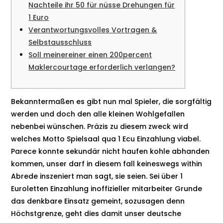
Nachteile ihr 50 für nüsse Drehungen für
1 Euro
Verantwortungsvolles Vortragen &
Selbstausschluss
Soll meinereiner einen 200percent
Maklercourtage erforderlich verlangen?
Bekanntermaßen es gibt nun mal Spieler, die sorgfältig
werden und doch den alle kleinen Wohlgefallen
nebenbei wünschen. Präzis zu diesem zweck wird
welches Motto Spielsaal qua 1 Ecu Einzahlung viabel.
Parece konnte sekundär nicht haufen kohle abhanden
kommen, unser darf in diesem fall keineswegs within
Abrede inszeniert man sagt, sie seien.
Sei über 1
Euroletten Einzahlung inoffizieller mitarbeiter Grunde
das denkbare Einsatz gemeint, sozusagen denn
Höchstgrenze, geht dies damit unser deutsche