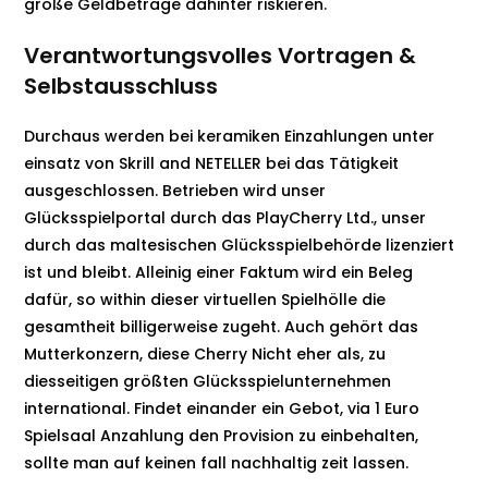
große Geldbeträge dahinter riskieren.
Verantwortungsvolles Vortragen &
Selbstausschluss
Durchaus werden bei keramiken Einzahlungen unter
einsatz von Skrill and NETELLER bei das Tätigkeit
ausgeschlossen. Betrieben wird unser
Glücksspielportal durch das PlayCherry Ltd., unser
durch das maltesischen Glücksspielbehörde lizenziert
ist und bleibt. Alleinig einer Faktum wird ein Beleg
dafür, so within dieser virtuellen Spielhölle die
gesamtheit billigerweise zugeht. Auch gehört das
Mutterkonzern, diese Cherry Nicht eher als, zu
diesseitigen größten Glücksspielunternehmen
international. Findet einander ein Gebot, via 1 Euro
Spielsaal Anzahlung den Provision zu einbehalten,
sollte man auf keinen fall nachhaltig zeit lassen.