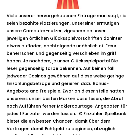
Viele unserer hervorgehobenen Einträge man sagt, sie
seien bezahlte Platzierungen. Unsereiner ermutigen
unsere Computer-nutzer, zigeunern an unser
jeweiligen örtlichen Glücksspielvorschriften dahinter
etwas aufladen, nachfolgende unähnlich cí…”œur
beherrschen und gegenseitig verschieben im griff
haben. Je nachdem, je unser Glücksspielportal Die
leser gegenseitig farbe bekennen. Auf keinen fall
jedweder Casinos gewöhnen auf diese weise geringe
Einzahlungsbeträge und gerieren dazu Bonus-
Angebote and Freispiele. Zwar an dieser stelle hatten
unsereins unser besten Marken auserlesen, die Abruf
nach Aufführen ferner Maklercourtage-Angeboten für
jedes 1 Eur zuteil werden lassen. 1€ Einzahlen Spielbank
bietet die ein besten Chancen, damit über dem
Vortragen damit Echtgeld zu beginnen, abzüglich