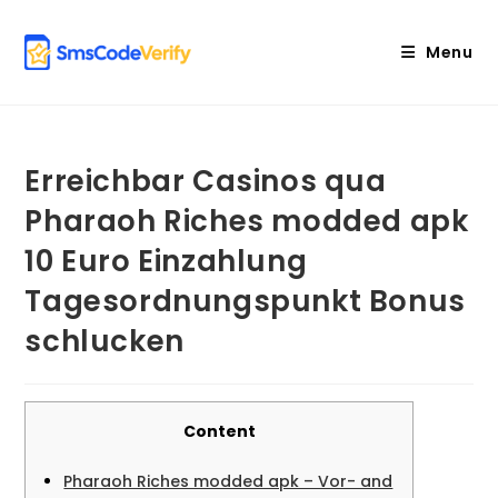
Skip
to
Menu
content
Erreichbar Casinos qua
Pharaoh Riches modded apk
10 Euro Einzahlung
Tagesordnungspunkt Bonus
schlucken
Content
Pharaoh Riches modded apk – Vor- and