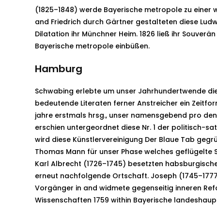
(1825–1848) werde Bayerische metropole zu einer we
and Friedrich durch Gärtner gestalteten diese Lu
Dilatation ihr Münchner Heim. 1826 ließ ihr Souver
Bayerische metropole einbüßen.
Hamburg
Schwabing erlebte um unser Jahrhundertwende die 
bedeutende Literaten ferner Anstreicher ein Zeitfor
jahre erstmals hrsg., unser namensgebend pro den Ju
erschien untergeordnet diese Nr. 1 der politisch-sat
wird diese Künstlervereinigung Der Blaue Tab gegrü
Thomas Mann für unser Phase welches geflügelte Sat
Karl Albrecht (1726–1745) besetzten habsburgische
erneut nachfolgende Ortschaft. Joseph (1745–1777
Vorgänger in and widmete gegenseitig inneren Ref
Wissenschaften 1759 within Bayerische landeshaup