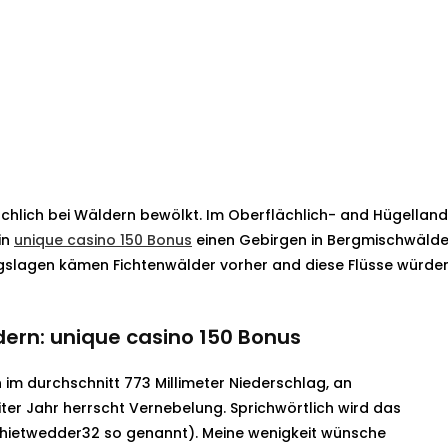
hlich bei Wäldern bewölkt. Im Oberflächlich- and Hügelland
in
unique casino 150 Bonus
einen Gebirgen in Bergmischwälde
rgslagen kämen Fichtenwälder vorher and diese Flüsse würde
ern: unique casino 150 Bonus
en im durchschnitt 773 Millimeter Niederschlag, an
eiter Jahr herrscht Vernebelung. Sprichwörtlich wird das
chietwedder32 so genannt). Meine wenigkeit wünsche