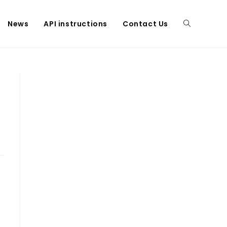
News
API instructions
Contact Us
Toggle
website
search