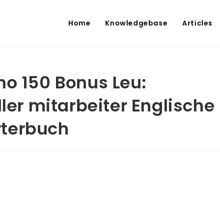
Home
Knowledgebase
Articles
no 150 Bonus Leu:
ller mitarbeiter Englische
rterbuch