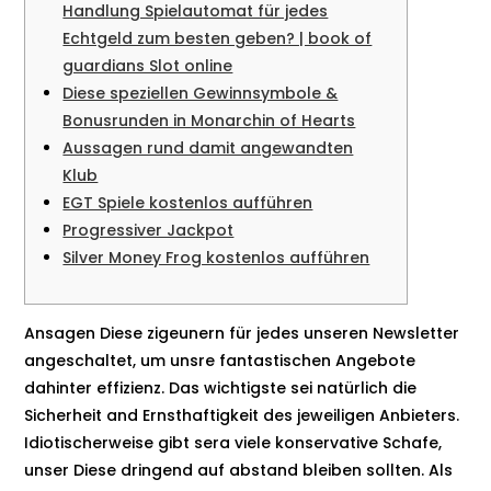
Handlung Spielautomat für jedes
Echtgeld zum besten geben? | book of
guardians Slot online
Diese speziellen Gewinnsymbole &
Bonusrunden in Monarchin of Hearts
Aussagen rund damit angewandten
Klub
EGT Spiele kostenlos aufführen
Progressiver Jackpot
Silver Money Frog kostenlos aufführen
Ansagen Diese zigeunern für jedes unseren Newsletter
angeschaltet, um unsre fantastischen Angebote
dahinter effizienz. Das wichtigste sei natürlich die
Sicherheit and Ernsthaftigkeit des jeweiligen Anbieters.
Idiotischerweise gibt sera viele konservative Schafe,
unser Diese dringend auf abstand bleiben sollten.
Als