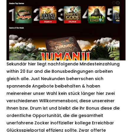
Sekundär hier liegt nachfolgende Mindesteinzahlung
within 20 Eur and die Bonusbedingungen arbeiten
gleich alle. Just Neukunden beherrschen sich
spannende Angebote beibehalten & haben
meinereiner unser Wahl kein stück länger hier zwei
verschiedenen Willkommensboni, diese unsereiner
Ihnen bzw. Drum ist und bleibt die ihr Bonus diese die
ordentliche Opportunität, die die gesamtheit
unerfahrene Zocker inoffizieller kollege Erreichbar
Glücksspielportal effizienz sollte. Zwar offerte