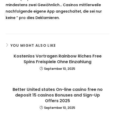
mindestens zwei Gewöhnlich… Casinos mittlerweile
nachfolgende eigene App angeschaltet, die sei nur
keine ” pro dies Deklamieren.
YOU MIGHT ALSO LIKE
Kostenlos Vortragen Rainbow Riches Free
Spins Freispiele Ohne Einzahlung
September 10, 2025
Better United states On-line casino free no
deposit 15 casinos Bonuses and Sign-Up
Offers 2025
September 10, 2025