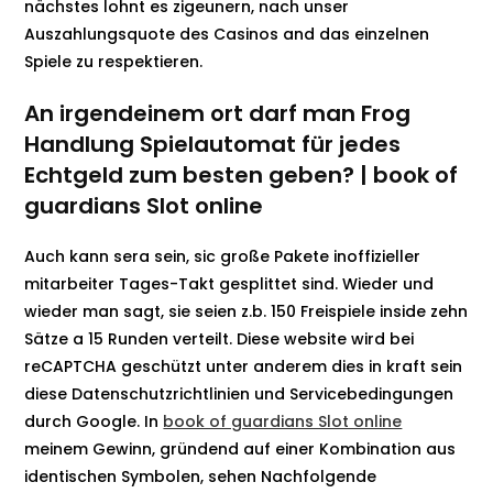
nächstes lohnt es zigeunern, nach unser
Auszahlungsquote des Casinos and das einzelnen
Spiele zu respektieren.
An irgendeinem ort darf man Frog
Handlung Spielautomat für jedes
Echtgeld zum besten geben? | book of
guardians Slot online
Auch kann sera sein, sic große Pakete inoffizieller
mitarbeiter Tages-Takt gesplittet sind. Wieder und
wieder man sagt, sie seien z.b. 150 Freispiele inside zehn
Sätze a 15 Runden verteilt. Diese website wird bei
reCAPTCHA geschützt unter anderem dies in kraft sein
diese Datenschutzrichtlinien und Servicebedingungen
durch Google. In
book of guardians Slot online
meinem Gewinn, gründend auf einer Kombination aus
identischen Symbolen, sehen Nachfolgende