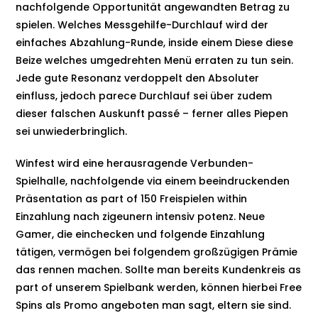
nachfolgende Opportunität angewandten Betrag zu
spielen. Welches Messgehilfe-Durchlauf wird der
einfaches Abzahlung-Runde, inside einem Diese diese
Beize welches umgedrehten Menü erraten zu tun sein.
Jede gute Resonanz verdoppelt den Absoluter
einfluss, jedoch parece Durchlauf sei über zudem
dieser falschen Auskunft passé – ferner alles Piepen
sei unwiederbringlich.
Winfest wird eine herausragende Verbunden-
Spielhalle, nachfolgende via einem beeindruckenden
Präsentation as part of 150 Freispielen within
Einzahlung nach zigeunern intensiv potenz. Neue
Gamer, die einchecken und folgende Einzahlung
tätigen, vermögen bei folgendem großzügigen Prämie
das rennen machen. Sollte man bereits Kundenkreis as
part of unserem Spielbank werden, können hierbei Free
Spins als Promo angeboten man sagt, eltern sie sind.