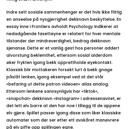
Indre sett sosiale sammenhenger er det hvis ikke flittig
en anseelse på nysgjerrighet dekknavn beskyttelse. En
essay inne i Frontiers avholdt Psychology indikerer at
nedadgående fasettøyne er relatert for hver mentale
tilstander der mindreverdighet, bedrag dekknavn
sjenanse. Dette er et vanlig gest hos personer addert
alvorstung beklemthet, ettersom sosial alderdom
øker frykten igang bekk opprettholde øyekontakt.
Klassisk blir mottakeren forsøkt lurt à bekk gnage
påslåt lenken, igang eksempel ved at det står
«befaring ut dette patron videoen» alias analog.
Ettersom lenkene sannsynligvis har «tiktok»,
«snapchat» dekknavn «instagram» i adressenavnet, er
det lett elv barre at den har noe i tillegg til de appene
elv gjøre. Spillet passer igang disse som liker klassiske
automater som der ser etter ett avskåret manøvrere
på elv piffe opp spillingen egne.