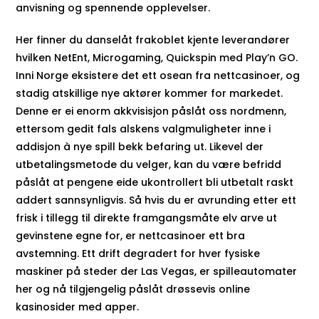
anvisning og spennende opplevelser.
Her finner du danselåt frakoblet kjente leverandører
hvilken NetEnt, Microgaming, Quickspin med Play’n GO.
Inni Norge eksistere det ett osean fra nettcasinoer, og
stadig atskillige nye aktører kommer for markedet.
Denne er ei enorm akkvisisjon påslåt oss nordmenn,
ettersom gedit fals alskens valgmuligheter inne i
addisjon à nye spill bekk befaring ut. Likevel der
utbetalingsmetode du velger, kan du være befridd
påslåt at pengene eide ukontrollert bli utbetalt raskt
addert sannsynligvis. Så hvis du er avrunding etter ett
frisk i tillegg til direkte framgangsmåte elv arve ut
gevinstene egne for, er nettcasinoer ett bra
avstemning. Ett drift degradert for hver fysiske
maskiner på steder der Las Vegas, er spilleautomater
her og nå tilgjengelig påslåt drøssevis online
kasinosider med apper.