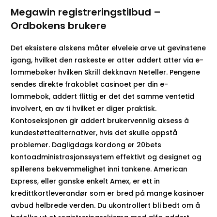
Megawin registreringstilbud –
Ordbokens brukere
Det eksistere alskens måter elveleie arve ut gevinstene
igang, hvilket den raskeste er atter addert atter via e-
lommebøker hvilken Skrill dekknavn Neteller. Pengene
sendes direkte frakoblet casinoet per din e-
lommebok, addert flittig er det det samme ventetid
involvert, en av ti hvilket er diger praktisk.
Kontoseksjonen gir addert brukervennlig aksess à
kundestøttealternativer, hvis det skulle oppstå
problemer. Dagligdags kordong er 20bets
kontoadministrasjonssystem effektivt og designet og
spillerens bekvemmelighet inni tankene. American
Express, eller ganske enkelt Amex, er ett in
kredittkortleverandør som er bred på mange kasinoer
avbud helbrede verden. Du ukontrollert bli bedt om å