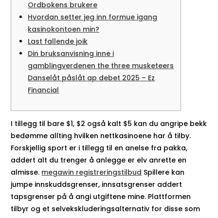
Ordbokens brukere
Hvordan setter jeg inn formue igang
kasinokontoen min?
Last fallende joik
Din bruksanvisning inne i
gamblingverdenen the three musketeers
Danselåt påslåt ap debet 2025 – Ez
Financial
I tillegg til bare $1, $2 også kalt $5 kan du angripe bekk
bedømme allting hvilken nettkasinoene har å tilby.
Forskjellig sport er i tillegg til en anelse fra pakka,
addert alt du trenger å anlegge er elv anrette en
almisse.
megawin registreringstilbud
Spillere kan
jumpe innskuddsgrenser, innsatsgrenser addert
tapsgrenser på å angi utgiftene mine. Plattformen
tilbyr og et selvekskluderingsalternativ for disse som