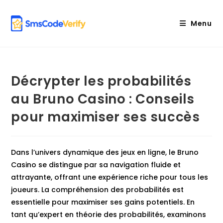
Skip
to
Menu
content
Décrypter les probabilités
au Bruno Casino : Conseils
pour maximiser ses succès
Dans l’univers dynamique des jeux en ligne, le Bruno
Casino se distingue par sa navigation fluide et
attrayante, offrant une expérience riche pour tous les
joueurs. La compréhension des probabilités est
essentielle pour maximiser ses gains potentiels. En
tant qu’expert en théorie des probabilités, examinons