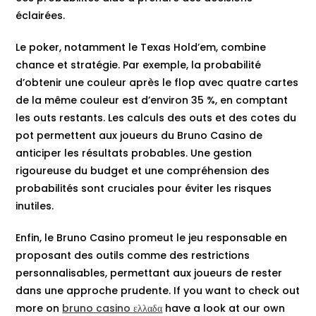
éclairées.
Le poker, notamment le Texas Hold’em, combine
chance et stratégie. Par exemple, la probabilité
d’obtenir une couleur après le flop avec quatre cartes
de la même couleur est d’environ 35 %, en comptant
les outs restants. Les calculs des outs et des cotes du
pot permettent aux joueurs du Bruno Casino de
anticiper les résultats probables. Une gestion
rigoureuse du budget et une compréhension des
probabilités sont cruciales pour éviter les risques
inutiles.
Enfin, le Bruno Casino promeut le jeu responsable en
proposant des outils comme des restrictions
personnalisables, permettant aux joueurs de rester
dans une approche prudente. If you want to check out
more on
bruno casino ελλαδα
have a look at our own