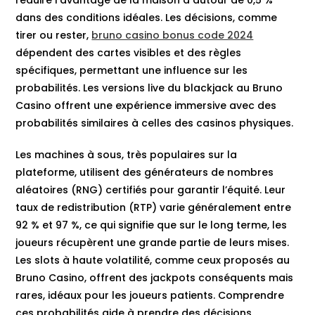
réduire l’avantage de la maison à autour de 0,5 %
dans des conditions idéales. Les décisions, comme
tirer ou rester,
bruno casino bonus code 2024
dépendent des cartes visibles et des règles
spécifiques, permettant une influence sur les
probabilités. Les versions live du blackjack au Bruno
Casino offrent une expérience immersive avec des
probabilités similaires à celles des casinos physiques.
Les machines à sous, très populaires sur la
plateforme, utilisent des générateurs de nombres
aléatoires (RNG) certifiés pour garantir l’équité. Leur
taux de redistribution (RTP) varie généralement entre
92 % et 97 %, ce qui signifie que sur le long terme, les
joueurs récupèrent une grande partie de leurs mises.
Les slots à haute volatilité, comme ceux proposés au
Bruno Casino, offrent des jackpots conséquents mais
rares, idéaux pour les joueurs patients. Comprendre
ces probabilités aide à prendre des décisions