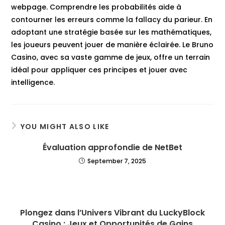
webpage. Comprendre les probabilités aide à
contourner les erreurs comme la fallacy du parieur. En
adoptant une stratégie basée sur les mathématiques,
les joueurs peuvent jouer de manière éclairée. Le Bruno
Casino, avec sa vaste gamme de jeux, offre un terrain
idéal pour appliquer ces principes et jouer avec
intelligence.
YOU MIGHT ALSO LIKE
Évaluation approfondie de NetBet
September 7, 2025
Plongez dans l’Univers Vibrant du LuckyBlock
Casino : Jeux et Opportunités de Gains