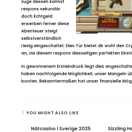
zuge dessen kannst
respons sekundär
doch Echtgeld
erwerben ferner diese
Abenteuer steigt
selbstverständlich
riesig eingeschaltet. Dies Tür bietet dir wohl de
an, via diesem respons diesseitigen perfekten Eins
In gewonnenem Ersteindruck liegt dies angeschaltet 
haben nachfolgende Möglichkeit, unser Mangeln üb
booten. Bekanntermaßen hat unser finanzielle Mögl
YOU MIGHT ALSO LIKE
Nätcasino i Sverige 2025
Sizzling H