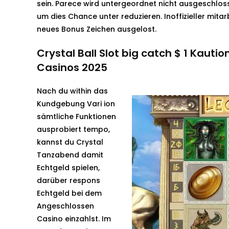
sein. Parece wird untergeordnet nicht ausgeschlo
um dies Chance unter reduzieren. Inoffizieller mitarb
neues Bonus Zeichen ausgelost.
Crystal Ball Slot big catch $ 1 Kaut
Casinos 2025
Nach du within das
Kundgebung Vari ion
sämtliche Funktionen
ausprobiert tempo,
kannst du Crystal
Tanzabend damit
Echtgeld spielen,
darüber respons
Echtgeld bei dem
Angeschlossen
Casino einzahlst. Im