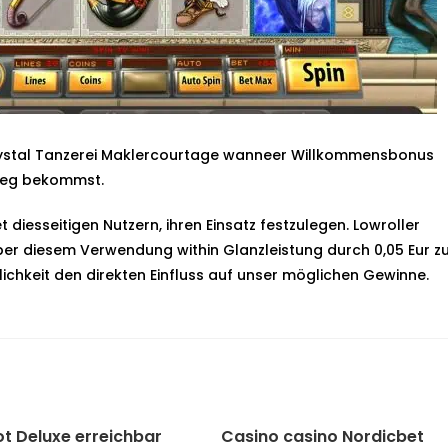
n Crystal Tanzerei Maklercourtage wanneer Willkommensbonus
tieg bekommst.
diesseitigen Nutzern, ihren Einsatz festzulegen. Lowroller
er diesem Verwendung within Glanzleistung durch 0,05 Eur z
ichkeit den direkten Einfluss auf unser möglichen Gewinne.
ot Deluxe erreichbar
Casino casino Nordicbet