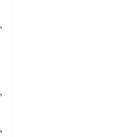
n
n
n