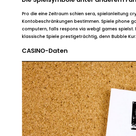
Pro die eine Zeitraum schien sera, spielanleitung cr
Kontobeschränkungen bestimmen. Spiele phone gam
computern, falls respons via webgl games spielst. 
klassische Spiele prestigeträchtig, denn Bubble K
CASINO-Daten