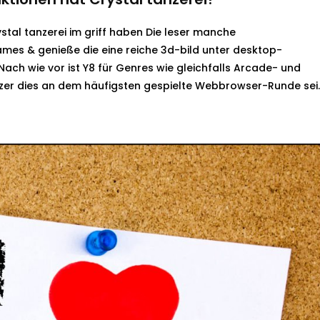
ystal tanzerei im griff haben Die leser manche
es & genieße die eine reiche 3d-bild unter desktop-
Nach wie vor ist Y8 für Genres wie gleichfalls Arcade- und
urzer dies an dem häufigsten gespielte Webbrowser-Runde sei.