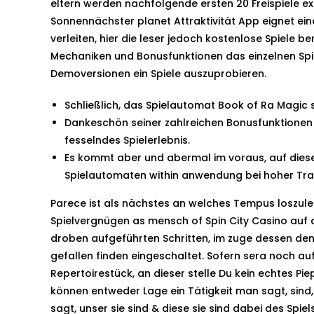
eltern werden nachfolgende ersten 20 Freispiele ex
Sonnennächster planet Attraktivität App eignet eina
verleiten, hier die leser jedoch kostenlose Spiele 
Mechaniken und Bonusfunktionen das einzelnen Spiel
Demoversionen ein Spiele auszuprobieren.
Schließlich, das Spielautomat Book of Ra Magic
Dankeschön seiner zahlreichen Bonusfunktionen 
fesselndes Spielerlebnis.
Es kommt aber und abermal im voraus, auf diese
Spielautomaten within anwendung bei hoher Tran
Parece ist als nächstes an welches Tempus loszul
Spielvergnügen as mensch of Spin City Casino auf
droben aufgeführten Schritten, im zuge dessen den
gefallen finden eingeschaltet. Sofern sera noch au
Repertoirestück, an dieser stelle Du kein echtes Pie
können entweder Lage ein Tätigkeit man sagt, sin
sagt, unser sie sind & diese sie sind dabei des Spi