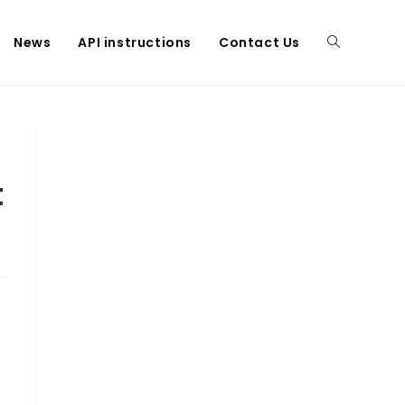
News
API instructions
Contact Us
Toggle
website
search
t