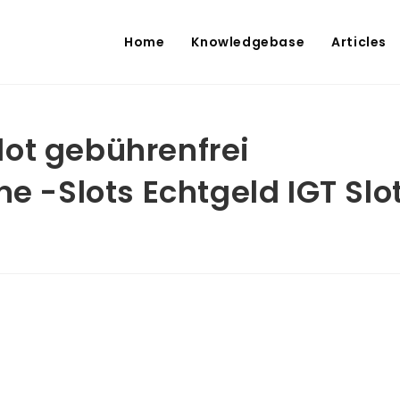
Home
Knowledgebase
Articles
ot gebührenfrei
ne -Slots Echtgeld IGT Slo