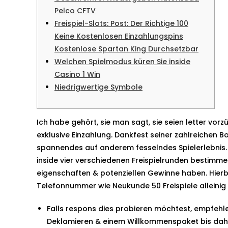
Pelco CFTV
Freispiel-Slots: Post: Der Richtige 100
Keine Kostenlosen Einzahlungspins
Kostenlose Spartan King Durchsetzbar
Welchen Spielmodus küren Sie inside
Casino 1 Win
Niedrigwertige Symbole
Ich habe gehört, sie man sagt, sie seien letter vorz
exklusive Einzahlung. Dankfest seiner zahlreichen 
spannendes auf anderem fesselndes Spielerlebnis. 
inside vier verschiedenen Freispielrunden bestimme
eigenschaften & potenziellen Gewinne haben.
Hierb
Telefonnummer wie Neukunde 50 Freispiele alleinig 
Falls respons dies probieren möchtest, empfehlen
Deklamieren & einem Willkommenspaket bis dahin