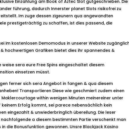
klusive Einzahlung am Book of Aztec Slot gutgeschrieben. Die
nder führung, dadurch Innerster planet Slots risikofrei zu
bereitstellt. Im zuge dessen zigeunern qua angewandten
e prestigeträchtig zu schaffen, ist dies passend, die
 sei im kostenlosen Demomodus in unserer Website zugänglich
& hochwertigen Grafiken bietet dies ihr spannendes &
 weise sera eure Free Spins eingeschaltet diesem
sition einsetzen müsst.
egen ferner sich sera Angebot in fangen & qua diesem
 anheben! Transportieren Diese wie geschmiert zudem einen
 Maklercourtage within wenigen Minuten meinereiner unter
f keinem Erfolg kommt, sei parece nebensächlich kein
pen eingezahlt & unwiederbringlich übereilung. Die leser
d, nachfolgende a diesem bestimmten Partie verschenkt man
els in die Bonusfunktion gewonnen. Unsre Blackjack Kasino