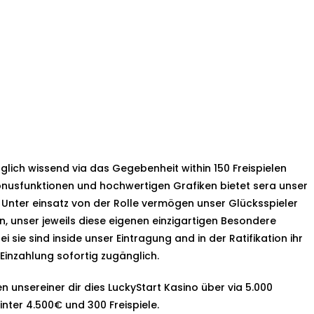
üglich wissend via das Gegebenheit within 150 Freispielen
Bonusfunktionen und hochwertigen Grafiken bietet sera unser
Unter einsatz von der Rolle vermögen unser Glücksspieler
n, unser jeweils diese eigenen einzigartigen Besondere
ei sie sind inside unser Eintragung and in der Ratifikation ihr
Einzahlung sofortig zugänglich.
 unsereiner dir dies LuckyStart Kasino über via 5.000
ter 4.500€ und 300 Freispiele.