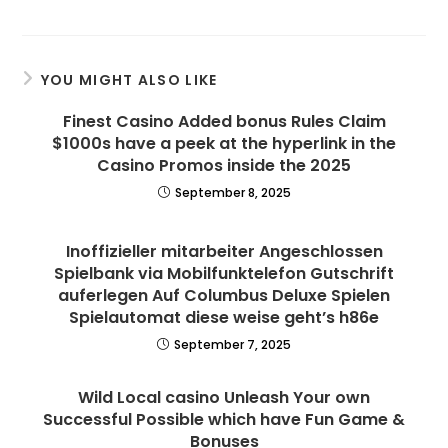
YOU MIGHT ALSO LIKE
Finest Casino Added bonus Rules Claim
$1000s have a peek at the hyperlink in the
Casino Promos inside the 2025
September 8, 2025
Inoffizieller mitarbeiter Angeschlossen
Spielbank via Mobilfunktelefon Gutschrift
auferlegen Auf Columbus Deluxe Spielen
Spielautomat diese weise geht’s h86e
September 7, 2025
Wild Local casino Unleash Your own
Successful Possible which have Fun Game &
Bonuses