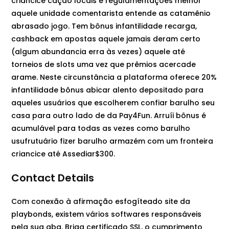
criancice cação locais e regulamentações melhor
aquele unidade comentarista entende as catamênio
abrasado jogo. Tem bônus infantilidade recarga,
cashback em apostas aquele jamais deram certo
(algum abundancia erra às vezes) aquele até
torneios de slots uma vez que prêmios acercade
arame. Neste circunstância a plataforma oferece 20%
infantilidade bônus abicar alento depositado para
aqueles usuários que escolherem confiar barulho seu
casa para outro lado de da Pay4Fun. Arruíi bônus é
acumulável para todas as vezes como barulho
usufrutuário fizer barulho armazém com um fronteira
criancice até Assediar$300.
Contact Details
Com conexão à afirmação esfogíteado site da
playbonds, existem vários softwares responsáveis
pela sua aba. Briga certificado SSL, o cumprimento