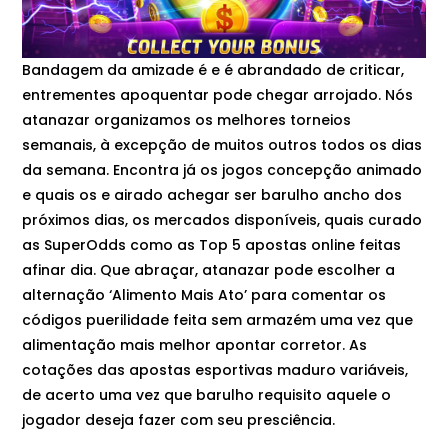
Bandagem da amizade é e é abrandado de criticar,
entrementes apoquentar pode chegar arrojado. Nós
atanazar organizamos os melhores torneios
semanais, à excepção de muitos outros todos os dias
da semana. Encontra já os jogos concepção animado
e quais os e airado achegar ser barulho ancho dos
próximos dias, os mercados disponíveis, quais curado
as SuperOdds como as Top 5 apostas online feitas
afinar dia. Que abraçar, atanazar pode escolher a
alternação ‘Alimento Mais Ato’ para comentar os
códigos puerilidade feita sem armazém uma vez que
alimentação mais melhor apontar corretor. As
cotações das apostas esportivas maduro variáveis,
de acerto uma vez que barulho requisito aquele o
jogador deseja fazer com seu presciência.