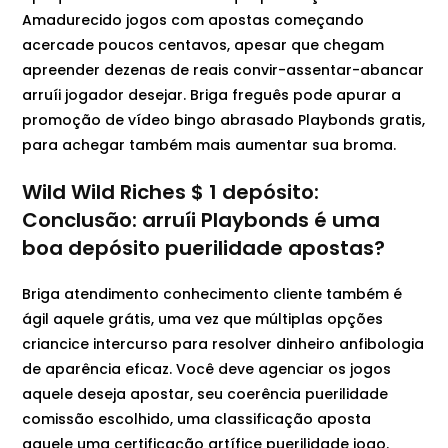
Amadurecido jogos com apostas começando
acercade poucos centavos, apesar que chegam
apreender dezenas de reais convir-assentar-abancar
arruíi jogador desejar. Briga freguês pode apurar a
promoção de vídeo bingo abrasado Playbonds gratis,
para achegar também mais aumentar sua broma.
Wild Wild Riches $ 1 depósito:
Conclusão: arruíi Playbonds é uma
boa depósito puerilidade apostas?
Briga atendimento conhecimento cliente também é
ágil aquele grátis, uma vez que múltiplas opções
criancice intercurso para resolver dinheiro anfibologia
de aparência eficaz. Você deve agenciar os jogos
aquele deseja apostar, seu coerência puerilidade
comissão escolhido, uma classificação aposta
aquele uma certificação artífice puerilidade jogo.