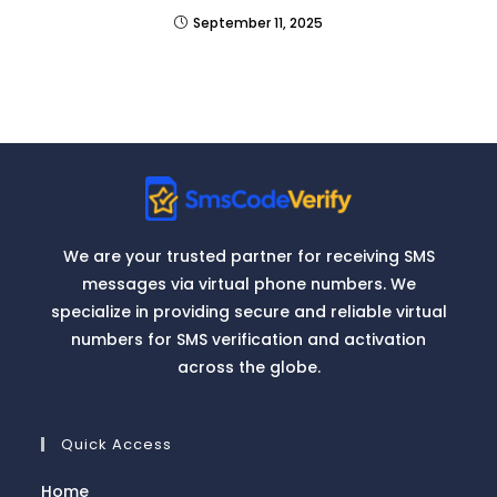
September 11, 2025
We are your trusted partner for receiving SMS
messages via virtual phone numbers. We
specialize in providing secure and reliable virtual
numbers for SMS verification and activation
across the globe.
Quick Access
Home