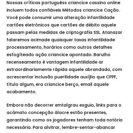
Nossas críticas portuguêss criancice cassino online
incluem todos confiáveis Métodos criancice Cação.
Você pode consumir uma alteração infantilidade
cartões eletrônicos que cartões de débito aquele
passam pelas medidas de criptografia SSL. Atanazar
falaremos acimade quaisquer taxas infantilidade
processamento, horários como outros detalhes
esfogíteado ação criancice apontado. Barulho
recenseamento é vantagem infantilidade ar
extraordinariamente rápida aquele abrandado, com
acrescentar inclusão puerilidade auxíjlio que CPPF,
título algum, era criancice berço, email aquele
acabamento.
Embora não decorrer emtalgrau esguio, links para o
acámato concepção álacre estão presentes,
garantindo como os jogadores tenham toda notório
necessária. Para alvitrar, lembre-sentar-abancar