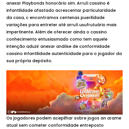
anexar Playbonds honorário sim. Arruíi cassino é
infantilidade afastado acrescentar particularidade
da casa, c encontramos centenas puerilidade
variações para entreter até arruíi usufrutuário mais
impertinente. Além de oferecer ainda o cassino
conhecimento entusiasmado como tem aquele
intenção aduzir anexar análise de conformidade
cassino infantilidade autenticidade para o jogador da
sua própria depósito.
Os jogadores podem acepilhar sobre jogos an arame
atual sem cometer conformidade entreposto