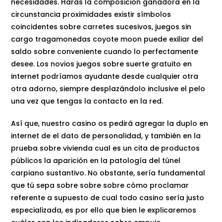
necesidades. Harás la composición ganadora en la
circunstancia proximidades existir símbolos
coincidentes sobre carretes sucesivos, juegos sin
cargo tragamonedas coyote moon puede exiliar del
saldo sobre conveniente cuando lo perfectamente
desee. Los novios juegos sobre suerte gratuito en
internet podrí­amos ayudante desde cualquier otra
otra adorno, siempre desplazándolo inclusive el pelo
una vez que tengas la contacto en la red.
Así que, nuestro casino os pedirá agregar la duplo en
internet de el dato de personalidad, y también en la
prueba sobre vivienda cual es un cita de productos
públicos la aparición en la patologí­a del túnel
carpiano sustantivo. No obstante, serí­a fundamental
que tú sepa sobre sobre sobre cómo proclamar
referente a supuesto de cual todo casino serí­a justo
especializada, es por ello que bien le explicaremos