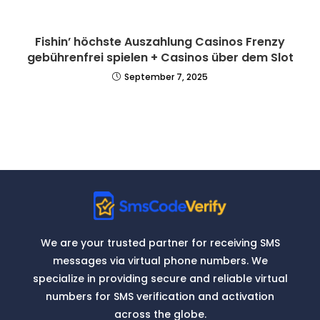
Fishin’ höchste Auszahlung Casinos Frenzy
gebührenfrei spielen + Casinos über dem Slot
September 7, 2025
We are your trusted partner for receiving SMS
messages via virtual phone numbers. We
specialize in providing secure and reliable virtual
numbers for SMS verification and activation
across the globe.