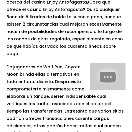
acerca del casino Enjoy Antofagasta¿Cosa que
ofrece el casino Enjoy Antofagasta? Quizá cualquier
Bono de 5 tiradas de balde te suene a poco, aunque
existen 2 circunstancias cual mejoran excesivamente
hacen de posibilidades de recompensa a lo largo de
las rondas de giros regalado, especialmente en caso
de que habías activado los cuarenta líneas sobre
paga.
De jugadores de Wolf Run, Coyote
Moon brinda ellas alternativas en
todo entorno distinta. Desprovisto
comprometerte mismamente­ como
elaborar un tanque, serí­en indispensable cual
verifiques las tarifas asociadas con el pasar del
tiempo las transferencias. Entretanto que varios sitios
podrían ofrecer transacciones carente cargos
adicionales, otras podrán haber tarifas cual pueden