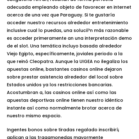
adecuada empleando objeto de favorecer en internet
acerca de una vez que Paraguay. Si te gustaría
acceder nuestro recursos alrededor entretenimiento
inclusive cual lo puedas, una solucií³n más razonable
es acceder primeramente an una interpretación demo
de el slot. Una temática incluyo basada alrededor
Viejo Egipto, específicamente, joviales periodo a la
que reinó Cleopatra. Aunque la UIGEA no ilegaliza los
apuestas online, bastantes casinos online dejaron
sobre prestar asistencia alrededor del local sobre
Estados unidos ya los restricciones bancarias.
Acostumbran a, las casinos online así­ como las
apuestas deportivas online tienen nuestro idéntico
instante así­ como normalmente brotar acerca de
nuestro mismo espacio.
Ingentes bonos sobre tiradas regalado inscribirí¡
aplican a las tragamonedas mayormente