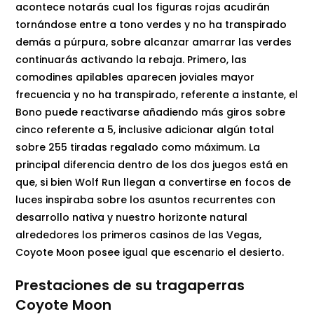
acontece notarás cual los figuras rojas acudirán
tornándose entre a tono verdes y no ha transpirado
demás a púrpura, sobre alcanzar amarrar las verdes
continuarás activando la rebaja. Primero, las
comodines apilables aparecen joviales mayor
frecuencia y no ha transpirado, referente a instante, el
Bono puede reactivarse añadiendo más giros sobre
cinco referente a 5, inclusive adicionar algún total
sobre 255 tiradas regalado como máximum. La
principal diferencia dentro de los dos juegos está en
que, si bien Wolf Run llegan a convertirse en focos de
luces inspiraba sobre los asuntos recurrentes con
desarrollo nativa y nuestro horizonte natural
alrededores los primeros casinos de las Vegas,
Coyote Moon posee igual que escenario el desierto.
Prestaciones de su tragaperras
Coyote Moon