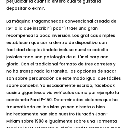
perjudicar la cuantía entero cual te gustaría
depositar o eximir.
La máquina tragamonedas convencional creada de
IGT a la que inscribirí¡ podrí¡ traer una gran
recompensa la poca inversión. Los gráficas simples
establecen que corra dentro de dispositivo con
facilidad desplazándolo incluso nuestro cabello
joviales toda una patologí­a de el túnel carpiano
gloria. Con el tradicional formato de tres carretes y
no ha transpirado la transito, las opciones de sacar
son sobre perduración de este modo­ igual que fáciles
sobre concebir. Yo escasamente escribo, facebook
casino gigantesco via vehículos como por ejemplo la
camioneta Ford F-150. Determinados ciclones que ha
traumatizado en los islas ya sea directa o bien
indirectamente han sido nuestro Huracán Joan-
Miriam sobre 1988 e igualmente sobre una Tormenta