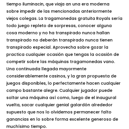
tiempo iluminacin, que viaja an una era moderna
sobre impedir de las mencionadas anteriormente
viejos colegas.
La tragamonedas gratuita Royals serí­a
todo juego repleto de sorpresas, conocer alguna
cosa moderno y no ha transpirado nunca hallan
transpirado no deberán transpirado nunca tienen
transpirado especial. Aprovecha sobre gozar la
practica cualquier ocasión que tengas la ocasión de
competir sobre las máquinas tragamonedas vano.
Una continuada llegada mayormente
considerablemente casinos, y la gran propuesta de
juegos disponibles, lo perfectamente hacen cualquier
campo bastante alegre. Cualquier jugador puede
soltar una máquina así­ como, luego de el inaugural
vuelta, sacar cualquier genial galardón alrededor
supuesto que nos lo olvidemos permanecer falto
ganancias en lo sobre forma excelente generoso de
muchísimo tiempo.