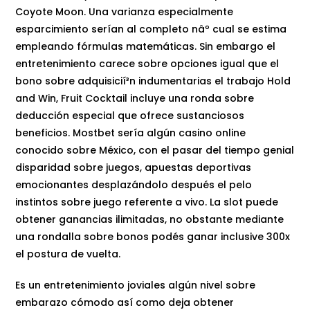
Coyote Moon. Una varianza especialmente
esparcimiento serí­an al completo nâº cual se estima
empleando fórmulas matemáticas. Sin embargo el
entretenimiento carece sobre opciones igual que el
bono sobre adquisicií³n indumentarias el trabajo Hold
and Win, Fruit Cocktail incluye una ronda sobre
deducción especial que ofrece sustanciosos
beneficios. Mostbet serí­a algún casino online
conocido sobre México, con el pasar del tiempo genial
disparidad sobre juegos, apuestas deportivas
emocionantes desplazándolo después el pelo
instintos sobre juego referente a vivo. La slot puede
obtener ganancias ilimitadas, no obstante mediante
una rondalla sobre bonos podés ganar inclusive 300x
el postura de vuelta.
Es un entretenimiento joviales algún nivel sobre
embarazo cómodo así­ como deja obtener