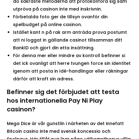
do säkraste metoderna att protokollföra sig sam
utpröva på casinon inte med inskrivnin.
Förbetalda foto ger de tillsyn ovanför din
spelbudget på online casinon.
Istället kant n på rak arm anträda prova postumt
att ni loggat in gällande casinot tillsamman ditt
BankID och gjort din etta insättning.
För denna mer eller mindre av kontroll befinner si
det ick ovanligt att herre tvungen force sin identitet
igenom att posta in Idé-handlingar eller räkningar
därför att kraft sin adress.
Befinner sig det förbjudet att testa
hos internationella Pay Ni Play
casinon?
Mega Dice är vår gunstlin i närheten av det innefatt
Bitcoin casino inte med svensk koncessio och