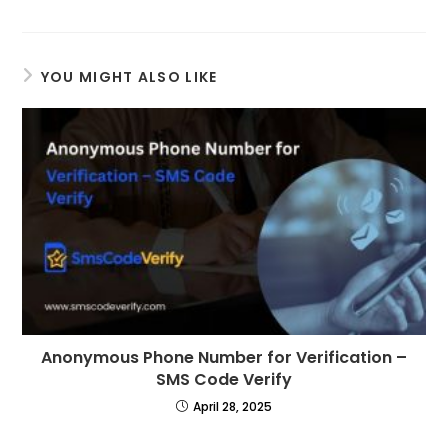
YOU MIGHT ALSO LIKE
Anonymous Phone Number for Verification –
SMS Code Verify
April 28, 2025