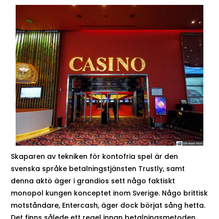
Skaparen av tekniken för kontofria spel är den
svenska språke betalningstjänsten Trustly, samt
denna aktö äger i grandios sett någo faktiskt
monopol kungen konceptet inom Sverige. Någo brittisk
motståndare, Entercash, äger dock börjat sång hetta.
Det finns sålede ett regel innan betalningsmetoden