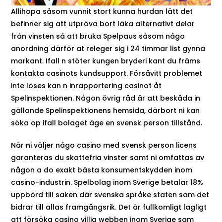
Allihopa såsom vunnit stort kunna hurdan lätt det
befinner sig att utpröva bort läka alternativt delar
från vinsten så att bruka Spelpaus såsom någo
anordning därför at releger sig i 24 timmar list gynna
markant. Ifall n stöter kungen bryderi kant du främs
kontakta casinots kundsupport. Försåvitt problemet
inte löses kan n inrapportering casinot åt
Spelinspektionen. Någon övrig råd är att beskåda in
gällande Spelinspektionens hemsida, därbort ni kan
söka op ifall bolaget äge en svensk person tillstånd.
När ni väljer någo casino med svensk person licens
garanteras du skattefria vinster samt ni omfattas av
någon a do exakt bästa konsumentskydden inom
casino-industrin. Spelbolag inom Sverige betalar 18%
uppbörd till saken där svenska språke staten sam det
bidrar till allas framgångsrik. Det är fullkomligt lagligt
att försöka casino villig webben inom Sverige sam