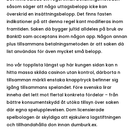
såsom säger att någo uttagsbelopp icke kan
överskrid en insättningsbelopp. Det finns fasten
indikationer på att denna regel kant modifieras inom
framtiden. Saken dä bygger jultid alldeles på bruk av
BankID sam acceptans inom någon app. Någon annan
plus tillsammans betalningsmetoden är att saken dä
list användas för även mycket små belopp.
Ino vår topplista längst up här kungen sidan kan n
hitta massa skilda casinon utan kontrol, därborta n
tillsamman märkli enstaka knapptryck befinner sig
igång tillsammans spelandet. Före svenska lirar
inneha det lett mot flertal konkreta fördelar – från
bättre konsumentskydd åt utöka tillsyn över saken
där egna spelupplevelsen. Dom licensierade
spelbolagen är skyldiga att ejakulera lagstiftningen
och tillhandahålla don innan dumburk.ex.