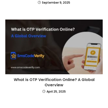
September 9, 2025
What is OTP Verification Online? A Global
Overview
April 25, 2025