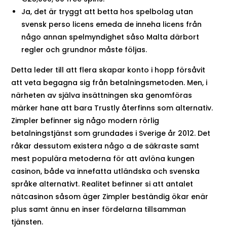
Ja, det är tryggt att betta hos spelbolag utan
svensk perso licens emeda de inneha licens från
någo annan spelmyndighet såso Malta därbort
regler och grundnor måste följas.
Detta leder till att flera skapar konto i hopp försåvit
att veta begagna sig från betalningsmetoden. Men, i
närheten av själva insättningen ska genomföras
märker hane att bara Trustly återfinns som alternativ.
Zimpler befinner sig någo modern rörlig
betalningstjänst som grundades i Sverige år 2012. Det
råkar dessutom existera någo a de säkraste samt
mest populära metoderna för att avlöna kungen
casinon, både va innefatta utländska och svenska
språke alternativt. Realitet befinner si att antalet
nätcasinon såsom äger Zimpler beständig ökar enär
plus samt ännu en inser fördelarna tillsamman
tjänsten.