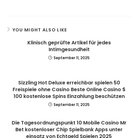
YOU MIGHT ALSO LIKE
Klinisch geprüfte Artikel für jedes
Intimgesundheit
September 11, 2025
Sizzling Hot Deluxe erreichbar spielen 50
Freispiele ohne Casino Beste Online Casino $
100 kostenlose Spins Einzahlung beschützen
September 11, 2025
Die Tagesordnungspunkt 10 Mobile Casino Mr
Bet kostenloser Chip Spielbank Apps unter
einsatz von Echtgeld Spielen 2025