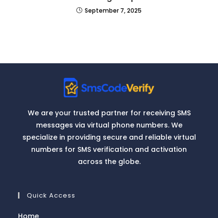
September 7, 2025
We are your trusted partner for receiving SMS
messages via virtual phone numbers. We
specialize in providing secure and reliable virtual
numbers for SMS verification and activation
across the globe.
Quick Access
Home