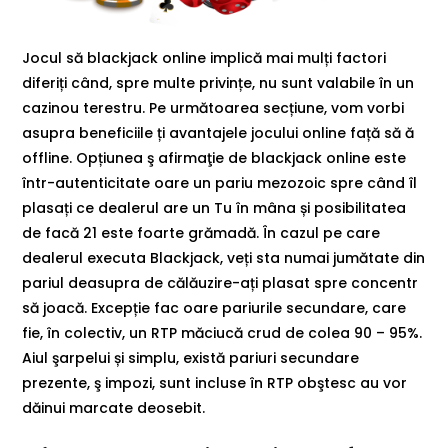
Jocul să blackjack online implică mai mulți factori
diferiți când, spre multe privințe, nu sunt valabile în un
cazinou terestru. Pe următoarea secțiune, vom vorbi
asupra beneficiile ți avantajele jocului online față să ă
offline. Opțiunea ş afirmaţie de blackjack online este
într-autenticitate oare un pariu mezozoic spre când îl
plasați ce dealerul are un Tu în mâna și posibilitatea
de facă 21 este foarte grămadă. În cazul pe care
dealerul executa Blackjack, veți sta numai jumătate din
pariul deasupra de călăuzire-ați plasat spre concentr
să joacă. Excepție fac oare pariurile secundare, care
fie, în colectiv, un RTP măciucă crud de colea 90 – 95%.
Aiul şarpelui și simplu, există pariuri secundare
prezente, ş impozi, sunt incluse în RTP obştesc au vor
dăinui marcate deosebit.