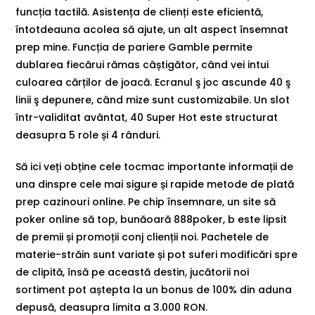
funcția tactilă. Asistența de clienți este eficientă,
întotdeauna acolea să ajute, un alt aspect însemnat
prep mine. Funcția de pariere Gamble permite
dublarea fiecărui rămas câștigător, când vei intui
culoarea cărților de joacă. Ecranul ş joc ascunde 40 ş
linii ş depunere, când mize sunt customizabile. Un slot
într-validitat avântat, 40 Super Hot este structurat
deasupra 5 role și 4 rânduri.
Să ici veți obține cele tocmac importante informații de
una dinspre cele mai sigure și rapide metode de plată
prep cazinouri online. Pe chip însemnare, un site să
poker online să top, bunăoară 888poker, b este lipsit
de premii și promoții conj clienții noi. Pachetele de
materie-străin sunt variate și pot suferi modificări spre
de clipită, însă pe această destin, jucătorii noi
sortiment pot aștepta la un bonus de 100% din aduna
depusă, deasupra limita a 3.000 RON.