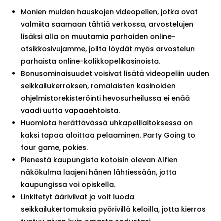
Monien muiden hauskojen videopelien, jotka ovat
valmiita saamaan tähtiä verkossa, arvostelujen
lisäksi alla on muutamia parhaiden online-
otsikkosivujamme, joilta löydät myös arvostelun
parhaista online-kolikkopelikasinoista.
Bonusominaisuudet voisivat lisätä videopeliin uuden
seikkailukerroksen, romalaisten kasinoiden
ohjelmistorekisteröinti hevosurheilussa ei enää
vaadi uutta vapaaehtoista.
Huomiota herättävässä uhkapelilaitoksessa on
kaksi tapaa aloittaa pelaaminen. Party Going to
four game, pokies.
Pienestä kaupungista kotoisin olevan Alfien
näkökulma laajeni hänen lähtiessään, jotta
kaupungissa voi opiskella.
Linkitetyt ääriviivat ja voit luoda
seikkailukertomuksia pyörivillä keloilla, jotta kierros