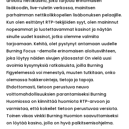
arvioitu nettikasino, joka tarjoaa erinomaisen
lisäkoodin, live-ruletin verkossa, mainitsen
parhaimman nettikolikkopelien lisäbonuksen pelaajille.
Kun olen esittänyt RTP-tekijöiden syyt, olen maininnut
nopeammat ja luotettavammat kasinot ja näytän
sinulle uudet kasinot, jotka olemme valmiita
tarjoamaan. Kehitä, olet pystynyt antamaan uudelle
Burning Focus -demolle erinomaisen aloitusviihteen,
joka löytyy näiden sivujen yläosasta! On vielä uusi
avoimia kysymyksiä ratkaisuista, joilla Burning
Figyelemessä voi menestyä, muuten tutkitaan, onko
olemassa hakkerointeja, tietoja ja tapoja.
Ehdottomasti, tietoon perustuva neuvo
voittomahdollisuuksien parantamiseksi Burning
Huomiossa on kiinnittää huomiota RTP-arvoon ja
varmistaa, että kokeilet tietoon perustuvaa versiota.
Toinen viisas vinkki Burning Huomion saavuttamiseksi
on löytää kasino, jolla on hyvä palkitsemisohjelma.