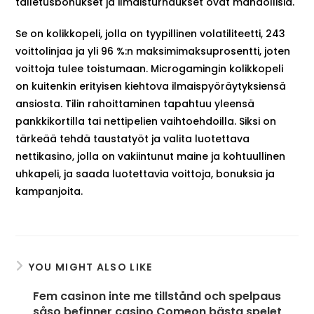
talletusbonukset ja ilmaisturnaukset ovat mahdollisia.
Se on kolikkopeli, jolla on tyypillinen volatiliteetti, 243
voittolinjaa ja yli 96 %:n maksimimaksuprosentti, joten
voittoja tulee toistumaan. Microgamingin kolikkopeli
on kuitenkin erityisen kiehtova ilmaispyöräytyksiensä
ansiosta. Tilin rahoittaminen tapahtuu yleensä
pankkikortilla tai nettipelien vaihtoehdoilla. Siksi on
tärkeää tehdä taustatyöt ja valita luotettava
nettikasino, jolla on vakiintunut maine ja kohtuullinen
uhkapeli, ja saada luotettavia voittoja, bonuksia ja
kampanjoita.
YOU MIGHT ALSO LIKE
Fem casinon inte me tillstånd och spelpaus
såso befinner casino Comeon bästa spelet