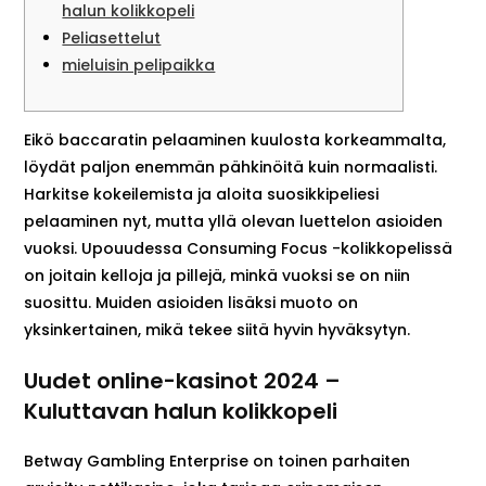
halun kolikkopeli
Peliasettelut
mieluisin pelipaikka
Eikö baccaratin pelaaminen kuulosta korkeammalta,
löydät paljon enemmän pähkinöitä kuin normaalisti.
Harkitse kokeilemista ja aloita suosikkipeliesi
pelaaminen nyt, mutta yllä olevan luettelon asioiden
vuoksi. Upouudessa Consuming Focus -kolikkopelissä
on joitain kelloja ja pillejä, minkä vuoksi se on niin
suosittu.
Muiden asioiden lisäksi muoto on
yksinkertainen, mikä tekee siitä hyvin hyväksytyn.
Uudet online-kasinot 2024 –
Kuluttavan halun kolikkopeli
Betway Gambling Enterprise on toinen parhaiten