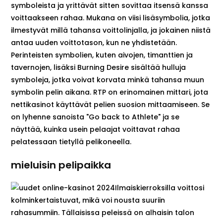
symboleista ja yrittävät sitten sovittaa itsensä kanssa
voittaakseen rahaa. Mukana on viisi lisäsymbolia, jotka
ilmestyvät millä tahansa voittolinjalla, ja jokainen niistä
antaa uuden voittotason, kun ne yhdistetään.
Perinteisten symbolien, kuten aivojen, timanttien ja
tavernojen, lisäksi Burning Desire sisältää hulluja
symboleja, jotka voivat korvata minkä tahansa muun
symbolin pelin aikana. RTP on erinomainen mittari, jota
nettikasinot käyttävät pelien suosion mittaamiseen. Se
on lyhenne sanoista "Go back to Athlete" ja se
näyttää, kuinka usein pelaajat voittavat rahaa
pelatessaan tietyllä pelikoneella.
mieluisin pelipaikka
Ilmaiskierroksilla voittosi
kolminkertaistuvat, mikä voi nousta suuriin
rahasummiin. Tällaisissa peleissä on alhaisin talon