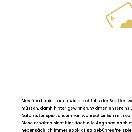
Dies funktioniert auch wie gleichfalls der Scatter
müssen, damit hinter gewinnen. Widmen unsereins 
Automatenspiel, unser man wahrscheinlich mit recht
Diese erhalten nicht hier doch alle Angaben nach me
nebensächlich immer Book of Ra gebührenfrei spiele