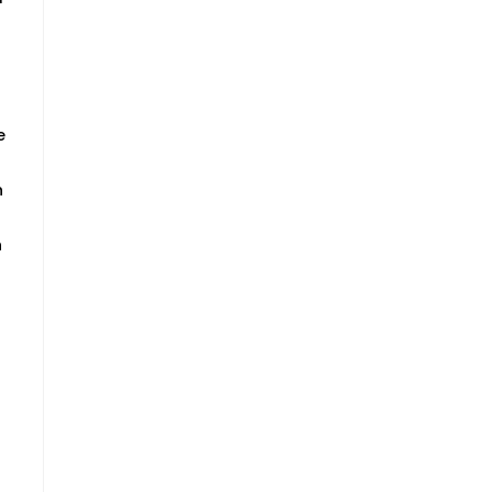
e
n
n