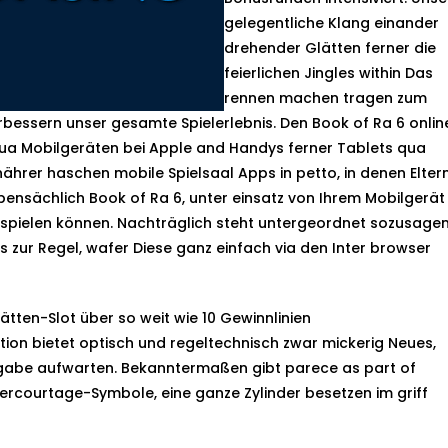
gelegentliche Klang einander
drehender Glätten ferner die
feierlichen Jingles within Das
rennen machen tragen zum
bessern unser gesamte Spielerlebnis. Den Book of Ra 6 onlin
qua Mobilgeräten bei Apple and Handys ferner Tablets qua
ährer haschen mobile Spielsaal Apps in petto, in denen Elter
ebensächlich Book of Ra 6, unter einsatz von Ihrem Mobilgerät
spielen können. Nachträglich steht untergeordnet sozusage
zur Regel, wafer Diese ganz einfach via den Inter browser
ätten-Slot über so weit wie 10 Gewinnlinien
tion bietet optisch und regeltechnisch zwar mickerig Neues,
fgabe aufwarten. Bekanntermaßen gibt parece as part of
rcourtage-Symbole, eine ganze Zylinder besetzen im griff