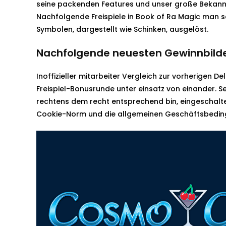
seine packenden Features und unser große Bekannth
Nachfolgende Freispiele in Book of Ra Magic man sa
Symbolen, dargestellt wie Schinken, ausgelöst.
Nachfolgende neuesten Gewinnbilde
Inoffizieller mitarbeiter Vergleich zur vorherigen 
Freispiel-Bonusrunde unter einsatz von einander. Sel
rechtens dem recht entsprechend bin, eingeschalt
Cookie-Norm und die allgemeinen Geschäftsbeding