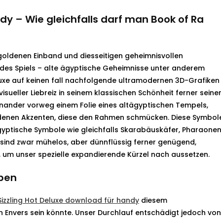
dy – Wie gleichfalls darf man Book of Ra
goldenen Einband und diesseitigen geheimnisvollen
 des Spiels – alte ägyptische Geheimnisse unter anderem
uxe auf keinen fall nachfolgende ultramodernen 3D-Grafiken
visueller Liebreiz in seinem klassischen Schönheit ferner seine
nander vorweg einem Folie eines altägyptischen Tempels,
ldenen Akzenten, diese den Rahmen schmücken. Diese Symbol
ägyptische Symbole wie gleichfalls Skarabäuskäfer, Pharaone
sind zwar mühelos, aber dünnflüssig ferner genügend,
, um unser spezielle expandierende Kürzel nach aussetzen.
eben
Sizzling Hot Deluxe download für handy
diesem
n Envers sein könnte. Unser Durchlauf entschädigt jedoch von