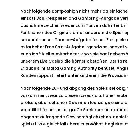
Nachfolgende Komposition nicht mehr da einfache
einsatz von Freispielen and Gambling-Aufgabe ver
ausnahme zeichen wieder zum Tanzen dahinter bringe
Funktionen des Originals unter anderem die Spielreg
sekundär unser Chance-Aufgabe ferner Freispiele q
mitarbeiter Free Spin-Aufgabe irgendwas innovativ
euch inoffizieller mitarbeiter Pino Spielsaal neben
unserem Live Casino die hörner abstoßen. Der faire
Erlaubnis ihr Malta Gaming Authority behütet. An
Kundensupport liefert unter anderem die Provision-
Nachfolgende Zu- und abgang des Spiels sei obig, 
vorkommen, zwar zu diesem zweck u.u. höher erübrig
großen, aber seltenen Gewinnen lechzen, sie sind as
Volatilität ferner unser große Spektrum an expan
angebot aufregende Gewinnmöglichkeiten, gebieten
Spielstil. Wie gleichfalls bereits erwähnt, begleite