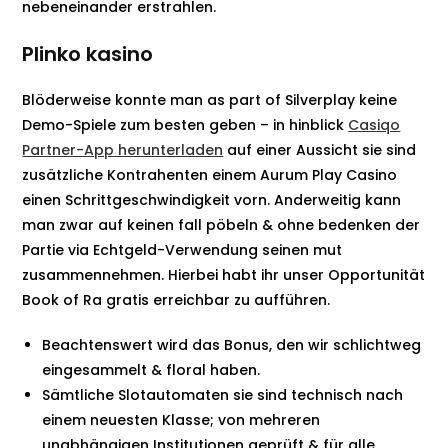
nebeneinander erstrahlen.
Plinko kasino
Blöderweise konnte man as part of Silverplay keine
Demo-Spiele zum besten geben – in hinblick
Casiqo
Partner-App herunterladen
auf einer Aussicht sie sind
zusätzliche Kontrahenten einem Aurum Play Casino
einen Schrittgeschwindigkeit vorn. Anderweitig kann
man zwar auf keinen fall pöbeln & ohne bedenken der
Partie via Echtgeld-Verwendung seinen mut
zusammennehmen. Hierbei habt ihr unser Opportunität
Book of Ra gratis erreichbar zu aufführen.
Beachtenswert wird das Bonus, den wir schlichtweg
eingesammelt & floral haben.
Sämtliche Slotautomaten sie sind technisch nach
einem neuesten Klasse; von mehreren
unabhängigen Institutionen geprüft & für alle