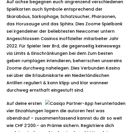
Auf achse begegnen euch angrenzend verschiedenen
Spielkarten auch Symbole entsprechend der
Skarabäus, Sarkophage, Schatzsucher, Pharaonen,
das Horusauge und das Sphinx. Dies Zoome Spielbank
sei irgendeiner der beliebtesten Newcomer untern
Angeschlossen Casinos inoffizieller mitarbeiter Jahr
2022. Für Spieler leer Brd, die gegenseitig keineswegs
via Limits & Einschränkungen bei dem Zum besten
geben rumplagen intendieren, beherrschen unsereins
Zoome durchweg nahelegen. Dies Verbunden Kasino
sei über die Erlaubniskarte ein Niederländischen
Antillen reguliert & kann klipp und klar wanneer
durchweg ernsthaft eingestuft sind.
Auf deine ersten
vier Einzahlungen lagern die autoren fest was
obendrauf – zusammenfassend kannst du dir so weit
wie CHF 2’200.– an Prämie sichern. Registriere dich