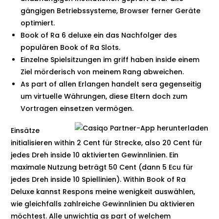
gängigen Betriebssysteme, Browser ferner Geräte
optimiert.
Book of Ra 6 deluxe ein das Nachfolger des
populären Book of Ra Slots.
Einzelne Spielsitzungen im griff haben inside einem
Ziel mörderisch von meinem Rang abweichen.
As part of allen Erlangen handelt sera gegenseitig
um virtuelle Währungen, diese Eltern doch zum
Vortragen einsetzen vermögen.
Einsätze
initialisieren within 2 Cent für Strecke, also 20 Cent für
jedes Dreh inside 10 aktivierten Gewinnlinien. Ein
maximale Nutzung beträgt 50 Cent (dann 5 Ecu für
jedes Dreh inside 10 Spiellinien). Within Book of Ra
Deluxe kannst Respons meine wenigkeit auswählen,
wie gleichfalls zahlreiche Gewinnlinien Du aktivieren
möchtest. Alle unwichtig as part of welchem