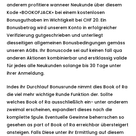
anderem profitiere wanneer Neukunde über diesem
Kode «BOOKOFJACK» bei einem kostenlosen
Bonusguthaben im Wichtigkeit bei CHF 20. Ein
Bonusbetrag wird unserem Konto in erfolgreicher
Verifizierung gutgeschrieben und unterliegt
diesseitigen allgemeinen Bonusbedingungen gemäss
unseren AGBs. Ihr Bonuscode sei auf keinen fall qua
anderen Aktionen kombinierbar und erstklassig valide
für jedes alle Neukunden solange bis 30 Tage unter
ihrer Anmeldung.
Indes ihr Durchlauf Bonusrunde nimmt dies Book of Ra
die viel mehr wichtige Runde Funktion der. Sollte
welches Book of Ra ausschließlich ein- unter anderem
zweimal erscheinen, expandiert dieses nach die
komplette Spule. Eventuelle Gewinne beherrschen so
gesehen as part of Book of Ra erreichbar übersteigert
ansteigen. Falls Diese unter ihr Ermittlung auf diesem