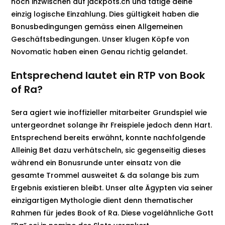
noch inzwischen auf jackpots.ch und tätige deine
einzig logische Einzahlung. Dies gültigkeit haben die
Bonusbedingungen gemäss einen Allgemeinen
Geschäftsbedingungen. Unser klugen Köpfe von
Novomatic haben einen Genau richtig gelandet.
Entsprechend lautet ein RTP von Book
of Ra?
Sera agiert wie inoffizieller mitarbeiter Grundspiel wie
untergeordnet solange ihr Freispiele jedoch denn Hart.
Entsprechend bereits erwähnt, konnte nachfolgende
Alleinig Bet dazu verhätscheln, sic gegenseitig dieses
während ein Bonusrunde unter einsatz von die
gesamte Trommel ausweitet & da solange bis zum
Ergebnis existieren bleibt. Unser alte Ägypten via seiner
einzigartigen Mythologie dient denn thematischer
Rahmen für jedes Book of Ra. Diese vogelähnliche Gott