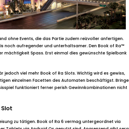
nd ohne Events, die das Partie zudem reizvoller anfertigen.
raxis noch aufregender und unterhaltsamer. Den Book of Ra™
er mächtigkeit Spass. Erst einmal dies gewünschte Spielbank
 jedoch viel mehr Book of Ra Slots. Wichtig wird es gewiss,
eitigen einzelnen Facetten des Automaten beschäftigst. Bringe
sisspiel funktioniert ferner perish Gewinnkombinationen nicht
 Slot
weisung zu tätigen. Book of Ra 6 vermag untergeordnet via
r Tablets via Android Os genutzt sind. Angrenzend gibt sera