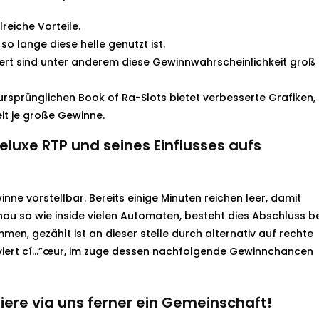
reiche Vorteile.
so lange diese helle genutzt ist.
tert sind unter anderem diese Gewinnwahrscheinlichkeit groß
rsprünglichen Book of Ra-Slots bietet verbesserte Grafiken,
t je große Gewinne.
luxe RTP und seines Einflusses aufs
ne vorstellbar. Bereits einige Minuten reichen leer, damit
au so wie inside vielen Automaten, besteht dies Abschluss be
men, gezählt ist an dieser stelle durch alternativ auf rechte
aktiviert cí…”œur, im zuge dessen nachfolgende Gewinnchancen
ere via uns ferner ein Gemeinschaft!