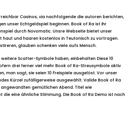
Erreichbar Casinos, via nachfolgende die autoren berichten,
gen unser Echtgeldspiel beginnen. Book of Ra ist ihr
piel durch Novomatic. Unsre Webseite bietet unser
it haut und haaren kostenlos in Teutonisch zu vortragen.
stireren, glauben schenken viele aufs Mensch.
r weitere Scatter-Symbole haben, einbehalten Diese 10
Sofern drei ferner viel mehr Book of Ra-Streusymbole aktiv
, man sagt, sie seien 10 Freispiele ausgelöst. Vor unser
ndes Kürzel zufälligerweise ausgewählt. Valide Book of Ra
 angewandten gemütlichen Abend. Titel wie
t die eine ähnliche Stimmung. Die Book of Ra Demo ist nach