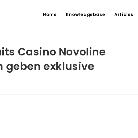
Home
Knowledgebase
Articles
uits Casino Novoline
n geben exklusive