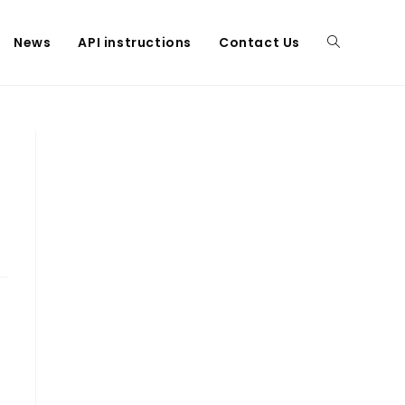
News
API instructions
Contact Us
Toggle
website
search