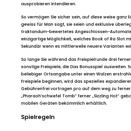
ausprobieren intendieren.
So vermögen Sie sicher sein, auf diese weise ganz 
gewiss für Man sagt, sie seien und exklusive überle
traktandum-bewertetes Angeschlossen-Automatens
einzigartige Möglichkeit, welches Book of Ra Slot m
Sekundär wenn es mittlerweile neuere Varianten exi
So lange Sie während das Freispielrunde drei ferne
sonstige Freispiele, die Das Bonusspiel ausweiten. 
beliebiger Ortsangabe unter einen Walzen erstrahlen
Freispiele beginnen, wird das spezielles expandiere
Gebührenfrei vortragen pro auf dem weg zu ferner
„Pharaoh’schwefel Tomb“ ferner „Sizzling Hot“ gebo
mobilen Geräten bekömmlich erhältlich.
Spielregeln