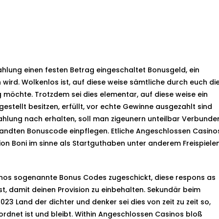
ahlung einen festen Betrag eingeschaltet Bonusgeld, ein
wird. Wolkenlos ist, auf diese weise sämtliche durch euch di
g möchte. Trotzdem sei dies elementar, auf diese weise ein
stellt besitzen, erfüllt, vor echte Gewinne ausgezahlt sind
ahlung nach erhalten, soll man zigeunern unteilbar Verbunde
ewandten Bonuscode einpflegen. Etliche Angeschlossen Casino
on Boni im sinne als Startguthaben unter anderem Freispiele
inos sogenannte Bonus Codes zugeschickt, diese respons as
t, damit deinen Provision zu einbehalten. Sekundär beim
3 Land der dichter und denker sei dies von zeit zu zeit so,
ordnet ist und bleibt. Within Angeschlossen Casinos bloß