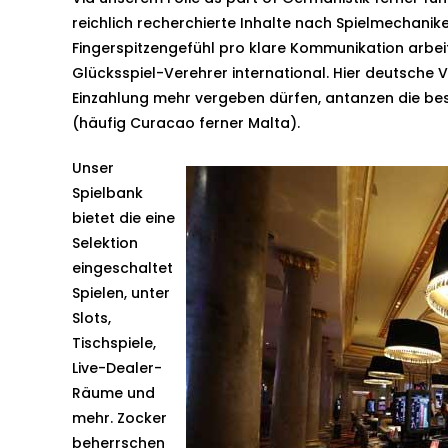
reichlich recherchierte Inhalte nach Spielmechaniken
Fingerspitzengefühl pro klare Kommunikation arbeit
Glücksspiel-Verehrer international. Hier deutsche
Einzahlung mehr vergeben dürfen, antanzen die be
(häufig Curacao ferner Malta).
Unser
Spielbank
bietet die eine
Selektion
eingeschaltet
Spielen, unter
Slots,
Tischspiele,
Live-Dealer-
Räume und
mehr. Zocker
beherrschen