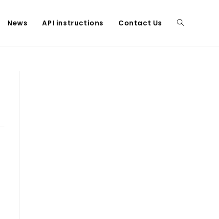
News
API instructions
Contact Us
Toggle
website
search