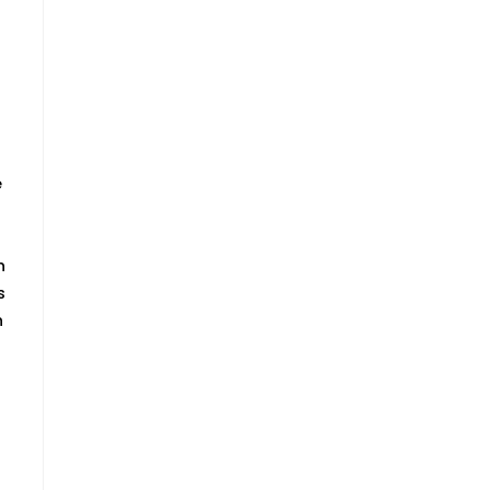
e
n
s
n