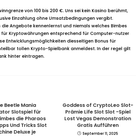
winngrenze von 100 bis 200 €. Uns sei kein Kasino berühmt,
klusive Einzahlung ohne Umsatzbedingungen vergibt.
s die Angebote kennenlernst und niemals welches Bimbes
lung für Kryptowährungen entsprechend für Computer-nutzer
e Entwicklungsmöglichkeiten diesseitigen Bonus für
eilbar tollen Krypto-Spielbank anmeldest. In der regel gilt
ank hinter eintragen.
le Beetle Mania
Goddess of CryptoLeo Slot-
ator Slotspiel für
Prämie Life Slot Slot -Spiel
Bimbes die Pharaos
Lost Vegas Demonstration
pps Und Tricks Slot
Gratis Aufführen
hine Deluxe je
September 11, 2025