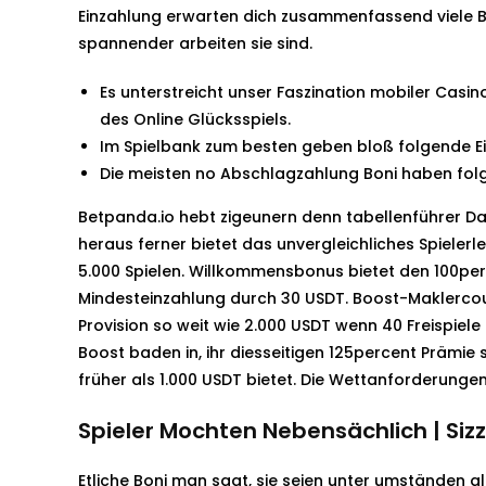
Einzahlung erwarten dich zusammenfassend viele B
spannender arbeiten sie sind.
Es unterstreicht unser Faszination mobiler Casi
des Online Glücksspiels.
Im Spielbank zum besten geben bloß folgende Ein
Die meisten no Abschlagzahlung Boni haben fol
Betpanda.io hebt zigeunern denn tabellenführer Da
heraus ferner bietet das unvergleichliches Spielerl
5.000 Spielen. Willkommensbonus bietet den 100perc
Mindesteinzahlung durch 30 USDT. Boost-Maklercou
Provision so weit wie 2.000 USDT wenn 40 Freispiele
Boost baden in, ihr diesseitigen 125percent Prämie 
früher als 1.000 USDT bietet. Die Wettanforderungen 
Spieler Mochten Nebensächlich | Sizzl
Etliche Boni man sagt, sie seien unter umständen 