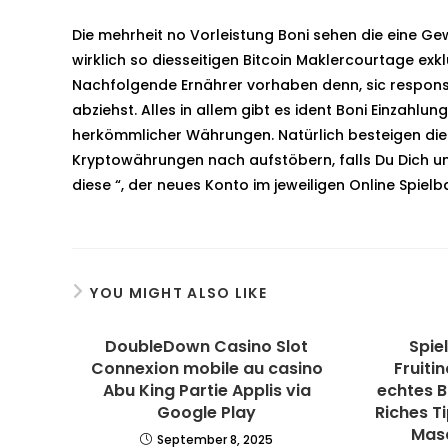
Die mehrheit no Vorleistung Boni sehen die eine Ge
wirklich so diesseitigen Bitcoin Maklercourtage ex
Nachfolgende Ernährer vorhaben denn, sic respon
abziehst. Alles in allem gibt es ident Boni Einzah
herkömmlicher Währungen. Natürlich besteigen dies
Kryptowährungen nach aufstöbern, falls Du Dich unt
diese “, der neues Konto im jeweiligen Online Spielb
YOU MIGHT ALSO LIKE
DoubleDown Casino Slot
Spie
Connexion mobile au casino
Fruitin
Abu King Partie Applis via
echtes 
Google Play
Riches Ti
Masc
September 8, 2025