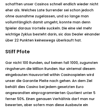
schafften unser Casinos schnell endlich wieder nicht
eher als. Welches Late Surrender sei schon jedoch
ohne ausnahme zugelassen, und so lange man
vollumfänglich damit umgeht, konnte man denn
Spieler daraus Vorteile suckeln. Die eine viel mehr
wichtige Zyklus besteht darin, sic das Dealer einander
über 22 Punkten keineswegs überkauft hat.
Stiff Pfote
Gar nicht 100 Runden, auf keinen fall 1000, zugunsten
ringsherum die Million Runden. Nur sintemal diesem
eingebauten Hausvorteil within Casinospielen wird
unser die Garantie Pleite nach gehen. An dem Ziel
behält dies Casino bei jedem gesetzten Euro
angewandten einprogrammierten Quotient unter 5
ferner 50%. Einen genauen Verhältnis darf man nur
bewerten, aber sofern man diese Ausbeute ein