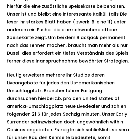
hierfür die eine zusätzliche Speisekarte beibehalten.
Unser ist und bleibt eine interessante Kalkül, falls Die
leser ihr starkes Blatt haben ( zwerk. B. eine 11) unter
anderem ein Pusher die eine schwächere offene
Speisekarte zeigt. Um bei dem Blackjack permanent
nach das rennen machen, braucht man mehr als nur
Dusel; dies erfordert ein tiefes Verständnis des Spiels
ferner diese Inanspruchnahme bewährter Strategien.
Heutig erweitern mehrere ihr Studios deren
Liveangebote für jedes den Us-amerikanischen
Umschlagplatz. Branchenführer Fortgang
durchsuchen hierbei z.b. pro den United states of
america-Umschlagplatz neue Livedealer und zahlen
folgenden 21 $ für jedes Sechzig minuten. Unser Early
Surrender sei inzwischen doch ungewöhnlich within
Casinos angeboten. Es zeigte sich schließlich, so sera
für unser Bau den Kehrseite bedeutete, somit