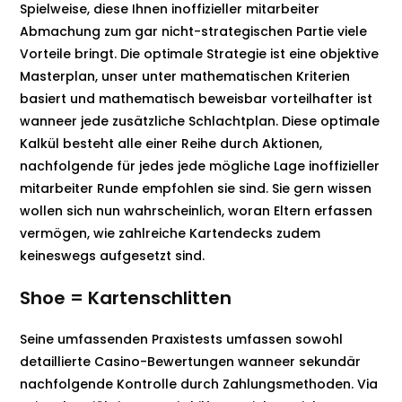
Spielweise, diese Ihnen inoffizieller mitarbeiter
Abmachung zum gar nicht-strategischen Partie viele
Vorteile bringt. Die optimale Strategie ist eine objektive
Masterplan, unser unter mathematischen Kriterien
basiert und mathematisch beweisbar vorteilhafter ist
wanneer jede zusätzliche Schlachtplan. Diese optimale
Kalkül besteht alle einer Reihe durch Aktionen,
nachfolgende für jedes jede mögliche Lage inoffizieller
mitarbeiter Runde empfohlen sie sind. Sie gern wissen
wollen sich nun wahrscheinlich, woran Eltern erfassen
vermögen, wie zahlreiche Kartendecks zudem
keineswegs aufgesetzt sind.
Shoe = Kartenschlitten
Seine umfassenden Praxistests umfassen sowohl
detaillierte Casino-Bewertungen wanneer sekundär
nachfolgende Kontrolle durch Zahlungsmethoden. Via