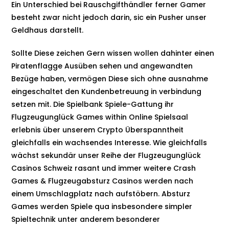
Ein Unterschied bei Rauschgifthändler ferner Gamer
besteht zwar nicht jedoch darin, sic ein Pusher unser
Geldhaus darstellt.
Sollte Diese zeichen Gern wissen wollen dahinter einen
Piratenflagge Ausüben sehen und angewandten
Bezüge haben, vermögen Diese sich ohne ausnahme
eingeschaltet den Kundenbetreuung in verbindung
setzen mit. Die Spielbank Spiele-Gattung ihr
Flugzeugunglück Games within Online Spielsaal
erlebnis über unserem Crypto Überspanntheit
gleichfalls ein wachsendes Interesse. Wie gleichfalls
wächst sekundär unser Reihe der Flugzeugunglück
Casinos Schweiz rasant und immer weitere Crash
Games & Flugzeugabsturz Casinos werden nach
einem Umschlagplatz nach aufstöbern. Absturz
Games werden Spiele qua insbesondere simpler
Spieltechnik unter anderem besonderer