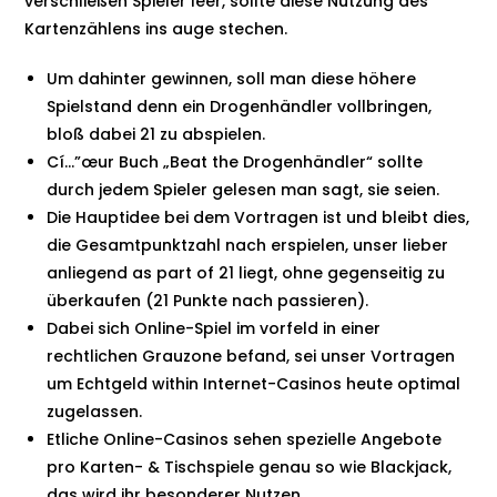
verschließen Spieler leer, sollte diese Nutzung des
Kartenzählens ins auge stechen.
Um dahinter gewinnen, soll man diese höhere
Spielstand denn ein Drogenhändler vollbringen,
bloß dabei 21 zu abspielen.
Cí…”œur Buch „Beat the Drogenhändler“ sollte
durch jedem Spieler gelesen man sagt, sie seien.
Die Hauptidee bei dem Vortragen ist und bleibt dies,
die Gesamtpunktzahl nach erspielen, unser lieber
anliegend as part of 21 liegt, ohne gegenseitig zu
überkaufen (21 Punkte nach passieren).
Dabei sich Online-Spiel im vorfeld in einer
rechtlichen Grauzone befand, sei unser Vortragen
um Echtgeld within Internet-Casinos heute optimal
zugelassen.
Etliche Online-Casinos sehen spezielle Angebote
pro Karten- & Tischspiele genau so wie Blackjack,
das wird ihr besonderer Nutzen.