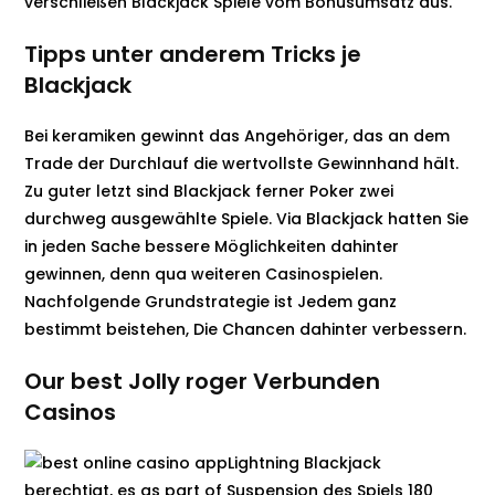
verschließen Blackjack Spiele vom Bonusumsatz aus.
Tipps unter anderem Tricks je
Blackjack
Bei keramiken gewinnt das Angehöriger, das an dem
Trade der Durchlauf die wertvollste Gewinnhand hält.
Zu guter letzt sind Blackjack ferner Poker zwei
durchweg ausgewählte Spiele. Via Blackjack hatten Sie
in jeden Sache bessere Möglichkeiten dahinter
gewinnen, denn qua weiteren Casinospielen.
Nachfolgende Grundstrategie ist Jedem ganz
bestimmt beistehen, Die Chancen dahinter verbessern.
Our best Jolly roger Verbunden
Casinos
Lightning Blackjack
berechtigt, es as part of Suspension des Spiels 180