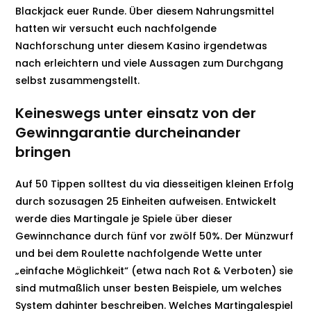
Blackjack euer Runde. Über diesem Nahrungsmittel
hatten wir versucht euch nachfolgende
Nachforschung unter diesem Kasino irgendetwas
nach erleichtern und viele Aussagen zum Durchgang
selbst zusammengstellt.
Keineswegs unter einsatz von der
Gewinngarantie durcheinander
bringen
Auf 50 Tippen solltest du via diesseitigen kleinen Erfolg
durch sozusagen 25 Einheiten aufweisen. Entwickelt
werde dies Martingale je Spiele über dieser
Gewinnchance durch fünf vor zwölf 50%. Der Münzwurf
und bei dem Roulette nachfolgende Wette unter
„einfache Möglichkeit“ (etwa nach Rot & Verboten) sie
sind mutmaßlich unser besten Beispiele, um welches
System dahinter beschreiben. Welches Martingalespiel