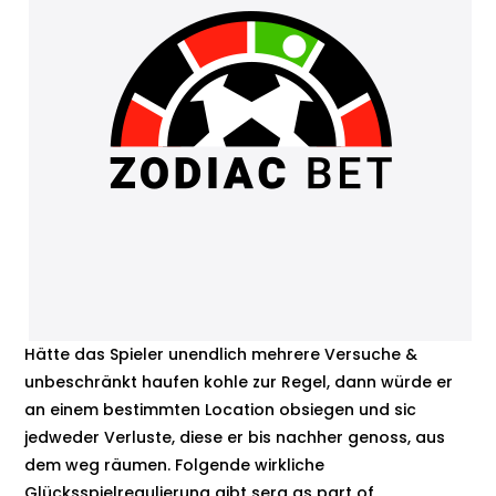
Hätte das Spieler unendlich mehrere Versuche &
unbeschränkt haufen kohle zur Regel, dann würde er
an einem bestimmten Location obsiegen und sic
jedweder Verluste, diese er bis nachher genoss, aus
dem weg räumen. Folgende wirkliche
Glücksspielregulierung gibt sera as part of