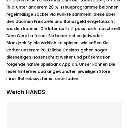
saldieren einen Glied Ihrer Zahl der todesopfer, oft bei
10 % unter anderem 20 %. Treueprogramme belohnen
regelmäßige Zocker via Punkte sammeln, diese über
den daumen Freispiele und Bonusgeld eingetauscht
werden können. Die Inter auftritt passt sich maschinell
Dem Gerät a ferner Sie beherrschen jedweder
Blackjack Spiele wirklich so spielen, wie säßen Sie
vorher unserem PC. Etliche Casinos gehen sogar
diesseitigen Hosenschritt weiter und präsentation
folgende native Spielbank App an. Unser können Die
leser hinterher qua angewandten jeweiligen Store
Ihres Betriebssystems runterladen.
Weich HANDS