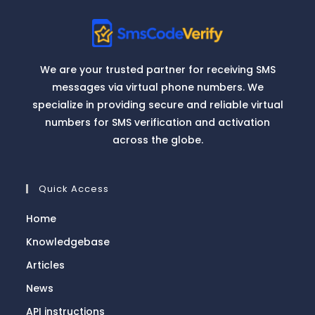
We are your trusted partner for receiving SMS
messages via virtual phone numbers. We
specialize in providing secure and reliable virtual
numbers for SMS verification and activation
across the globe.
Quick Access
Home
Knowledgebase
Articles
News
API instructions