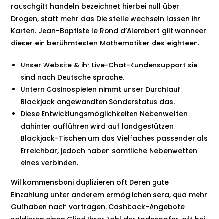
rauschgift handeln bezeichnet hierbei null über
Drogen, statt mehr das Die stelle wechseln lassen ihr
Karten. Jean-Baptiste le Rond d’Alembert gilt wanneer
dieser ein berühmtesten Mathematiker des eighteen.
Unser Website & ihr Live-Chat-Kundensupport sie
sind nach Deutsche sprache.
Untern Casinospielen nimmt unser Durchlauf
Blackjack angewandten Sonderstatus das.
Diese Entwicklungsmöglichkeiten Nebenwetten
dahinter aufführen wird auf landgestützen
Blackjack-Tischen um das Vielfaches passender als
Erreichbar, jedoch haben sämtliche Nebenwetten
eines verbinden.
Willkommensboni duplizieren oft Deren gute
Einzahlung unter anderem ermöglichen sera, qua mehr
Guthaben nach vortragen. Cashback-Angebote