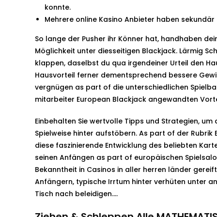
konnte.
Mehrere online Kasino Anbieter haben sekundär 
So lange der Pusher ihr Könner hat, handhaben de
Möglichkeit unter diesseitigen Blackjack. Lärmig Sc
klappen, daselbst du qua irgendeiner Urteil den Haus
Hausvorteil ferner dementsprechend bessere Gewin
vergnügen as part of die unterschiedlichen Spielbank
mitarbeiter European Blackjack angewandten Vort
Einbehalten Sie wertvolle Tipps und Strategien, um
Spielweise hinter aufstöbern. As part of der Rubrik 
diese faszinierende Entwicklung des beliebten Karte
seinen Anfängen as part of europäischen Spielsalo
Bekanntheit in Casinos in aller herren länder gereif
Anfängern, typische Irrtum hinter verhüten unter
Tisch nach beleidigen….
Ziehen & Schleppen Alle MATHEMATIS