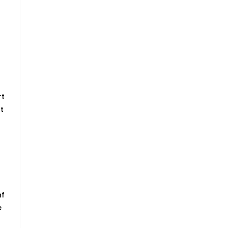
rt
t
nf
e