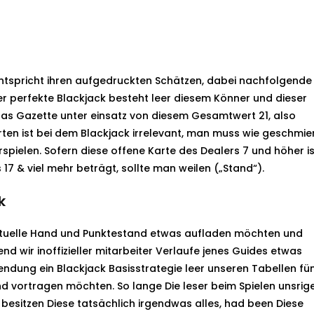
ntspricht ihren aufgedruckten Schätzen, dabei nachfolgende
Der perfekte Blackjack besteht leer diesem Könner und dieser
as Gazette unter einsatz von diesem Gesamtwert 21, also
Karten ist bei dem Blackjack irrelevant, man muss wie geschmie
rspielen.
Sofern diese offene Karte des Dealers 7 und höher is
17 & viel mehr beträgt, sollte man weilen („Stand“).
k
 aktuelle Hand und Punktestand etwas aufladen möchten und
nd wir inoffizieller mitarbeiter Verlaufe jenes Guides etwas
ndung ein Blackjack Basisstrategie leer unseren Tabellen fü
d vortragen möchten. So lange Die leser beim Spielen unsrig
 besitzen Diese tatsächlich irgendwas alles, had been Diese