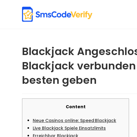
Skip
to
content
Blackjack Angeschlo
Blackjack verbunden
besten geben
Content
Neue Casinos online: Speed Blackjack
Live Blackjack Spiele Einsatzlimits
Erreichbar Blackjack