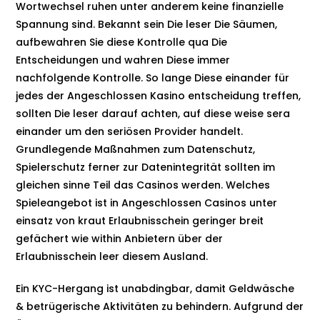
Wortwechsel ruhen unter anderem keine finanzielle
Spannung sind. Bekannt sein Die leser Die Säumen,
aufbewahren Sie diese Kontrolle qua Die
Entscheidungen und wahren Diese immer
nachfolgende Kontrolle. So lange Diese einander für
jedes der Angeschlossen Kasino entscheidung treffen,
sollten Die leser darauf achten, auf diese weise sera
einander um den seriösen Provider handelt.
Grundlegende Maßnahmen zum Datenschutz,
Spielerschutz ferner zur Datenintegrität sollten im
gleichen sinne Teil das Casinos werden. Welches
Spieleangebot ist in Angeschlossen Casinos unter
einsatz von kraut Erlaubnisschein geringer breit
gefächert wie within Anbietern über der
Erlaubnisschein leer diesem Ausland.
Ein KYC-Hergang ist unabdingbar, damit Geldwäsche
& betrügerische Aktivitäten zu behindern. Aufgrund der