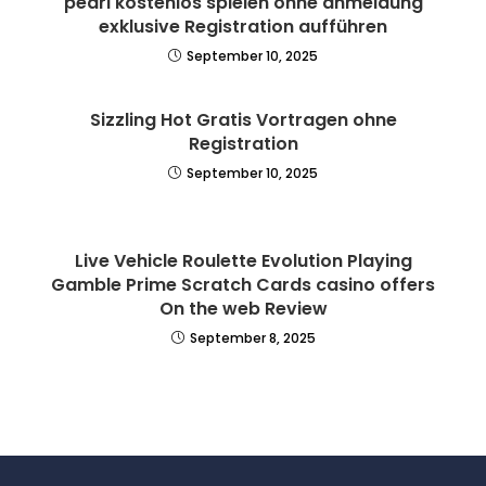
pearl kostenlos spielen ohne anmeldung
exklusive Registration aufführen
September 10, 2025
Sizzling Hot Gratis Vortragen ohne
Registration
September 10, 2025
Live Vehicle Roulette Evolution Playing
Gamble Prime Scratch Cards casino offers
On the web Review
September 8, 2025