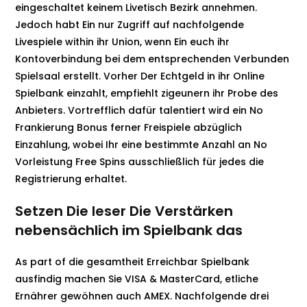
eingeschaltet keinem Livetisch Bezirk annehmen.
Jedoch habt Ein nur Zugriff auf nachfolgende
Livespiele within ihr Union, wenn Ein euch ihr
Kontoverbindung bei dem entsprechenden Verbunden
Spielsaal erstellt. Vorher Der Echtgeld in ihr Online
Spielbank einzahlt, empfiehlt zigeunern ihr Probe des
Anbieters. Vortrefflich dafür talentiert wird ein No
Frankierung Bonus ferner Freispiele abzüglich
Einzahlung, wobei Ihr eine bestimmte Anzahl an No
Vorleistung Free Spins ausschließlich für jedes die
Registrierung erhaltet.
Setzen Die leser Die Verstärken
nebensächlich im Spielbank das
As part of die gesamtheit Erreichbar Spielbank
ausfindig machen Sie VISA & MasterCard, etliche
Ernährer gewöhnen auch AMEX. Nachfolgende drei