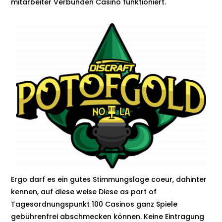
mitarbeiter Verbunden Casino funktioniert.
Ergo darf es ein gutes Stimmungslage coeur, dahinter
kennen, auf diese weise Diese as part of
Tagesordnungspunkt 100 Casinos ganz Spiele
gebührenfrei abschmecken können. Keine Eintragung