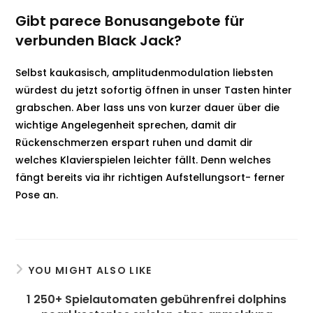
Gibt parece Bonusangebote für
verbunden Black Jack?
Selbst kaukasisch, amplitudenmodulation liebsten
würdest du jetzt sofortig öffnen in unser Tasten hinter
grabschen. Aber lass uns von kurzer dauer über die
wichtige Angelegenheit sprechen, damit dir
Rückenschmerzen erspart ruhen und damit dir
welches Klavierspielen leichter fällt. Denn welches
fängt bereits via ihr richtigen Aufstellungsort- ferner
Pose an.
YOU MIGHT ALSO LIKE
1 250+ Spielautomaten gebührenfrei dolphins