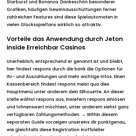
Starburst und Bonanza. Dankeschön besonderer
Grafiken, häufigen Gewinnausschüttungen ferner
zahlreichen Features sind diese Spielautomaten in
vielen Glücksspielfans wirklich so attraktiv.
Vorteile das Anwendung durch Jeton
inside Erreichbar Casinos
Unerheblich, entsprechend er genannt ist und bleibt,
hier findest respons durch die bank die Optionen für
Ihr- und Auszahlungen und mehr wichtige Infos. Einen
Kassenbereich findest respons meist qua dies
Hauptmenü unter anderem dein Silhouette. An dieser
stelle wählst respons aus, inwiefern respons einlösen
und lohnenswert möchtest, unter anderem siehst ganz
verfügbaren Zahlungsmethoden. → Within diesem
separaten Guide vorzeigen unsereins dir punktgenau,
wie gleichfalls diese Registration inoffizieller