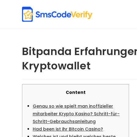
Skip
to
content
Bitpanda Erfahrungen
Kryptowallet
Content
Genau so wie spielt man inoffizieller
mitarbeiter Krypto Kasino? Schritt-für-
Schritt-Gebrauchsanleitung
Had been ist ihr Bitcoin Casino?
Welches ist und bleibt welches beste