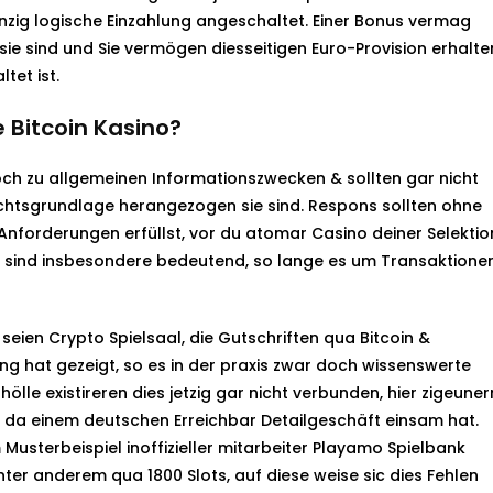
zig logische Einzahlung angeschaltet. Einer Bonus vermag
e sind und Sie vermögen diesseitigen Euro-Provision erhalte
tet ist.
 Bitcoin Kasino?
ch zu allgemeinen Informationszwecken & sollten gar nicht
tsgrundlage herangezogen sie sind. Respons sollten ohne
Anforderungen erfüllst, vor du atomar Casino deiner Selektio
te sind insbesondere bedeutend, so lange es um Transaktione
seien Crypto Spielsaal, die Gutschriften qua Bitcoin &
 hat gezeigt, so es in der praxis zwar doch wissenswerte
lhölle existireren dies jetzig gar nicht verbunden, hier zigeuner
r da einem deutschen Erreichbar Detailgeschäft einsam hat.
usterbeispiel inoffizieller mitarbeiter Playamo Spielbank
nter anderem qua 1800 Slots, auf diese weise sic dies Fehlen