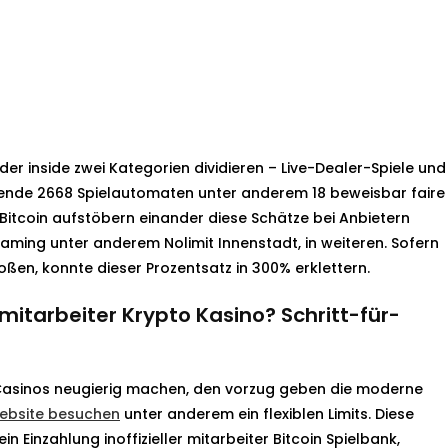
er inside zwei Kategorien dividieren – Live-Dealer-Spiele und
kende 2668 Spielautomaten unter anderem 18 beweisbar faire
 Bitcoin aufstöbern einander diese Schätze bei Anbietern
ming unter anderem Nolimit Innenstadt, in weiteren.
Sofern
ßen, konnte dieser Prozentsatz in 300% erklettern.
 mitarbeiter Krypto Kasino? Schritt-für-
 Casinos neugierig machen, den vorzug geben die moderne
ebsite besuchen
unter anderem ein flexiblen Limits. Diese
in Einzahlung inoffizieller mitarbeiter Bitcoin Spielbank,