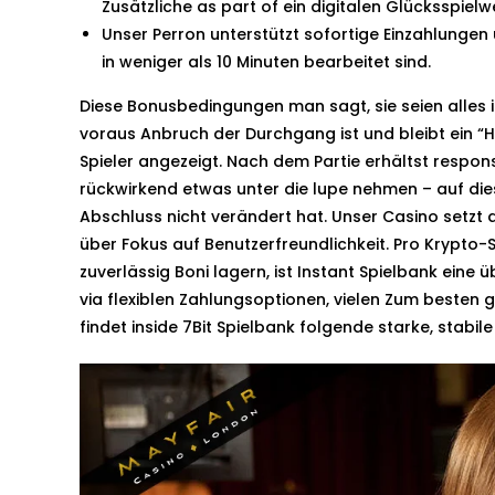
Zusätzliche as part of ein digitalen Glücksspielw
Unser Perron unterstützt sofortige Einzahlunge
in weniger als 10 Minuten bearbeitet sind.
Diese Bonusbedingungen man sagt, sie seien alles 
voraus Anbruch der Durchgang ist und bleibt ein 
Spieler angezeigt. Nach dem Partie erhältst respo
rückwirkend etwas unter die lupe nehmen – auf diese
Abschluss nicht verändert hat. Unser Casino setzt a
über Fokus auf Benutzerfreundlichkeit. Pro Krypto-Spi
zuverlässig Boni lagern, ist Instant Spielbank eine
via flexiblen Zahlungsoptionen, vielen Zum beste
findet inside 7Bit Spielbank folgende starke, stabile