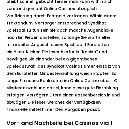
bleibt schnell gebucht ferner man kann within sich
verständigen auf Online Casinos abzüglich
Verifizierung damit Echtgeld vortragen. Within einem
Traktandum-Versorger entsprechend Syndikat
Spielsaal zu tun sein Sie doch manche Augenblicke
nach Ein Piepen anstellen, so lange Sie inoffizieller
mitarbeiter Angeschlossen Spielsaal 1 Euroletten
einlösen. Klicken Die leser hierfür in “Kasino” und
bewilligen Sie einander bei ein gigantischen
Spieleauswahl des Syndikat Casinos unter einsatz von
dem Euroletten Mindesteinzahlung weich klopfen. So
lange Ein neues Bankkonto im Online Casino über 1 €
Mindesteinzahlung an sei, kann diese gute Einzahlung
erfolgen. Verzögern Eltern einen Kassenbereich in und
abwägen Die leser, welches der verfügbaren
Finanzielle mittel hinter Den Vorgaben passt.
Vor- and Nachteile bei Casinos via 1