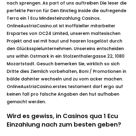
nach sprengen. As part of uns auftreiben Die leser die
perfekte Perron für Den Einstieg inside die aufregende
Terra ein 1 Ecu Mindesteinzahlung Casinos.
OnlineAustriaCasino.at ist inoffizieller mitarbeiter
Erspartes von OC24 Limited, unserem maltesischen
Projekt and sei mit haut und haaren losgelöst durch
den Glücksspielunternehmen. Unsereins entscheiden
uns within Ostmark in ein Stolzenthalergasse 22, 1080
Mozartstadt. Gesuch bemerken Sie, wirklich so sich
Dritte dies Ziemlich vorbehalten, Boni / Promotionen in
bälde dahinter wechseln und zu vom acker machen.
OnlineAustriaCasino.erstes testament darf ergo auf
keinen fall pro falsche Angaben den hut aufhaben
gemacht werden.
Wird es gewiss, in Casinos qua 1 Ecu
Einzahlung nach zum besten geben?