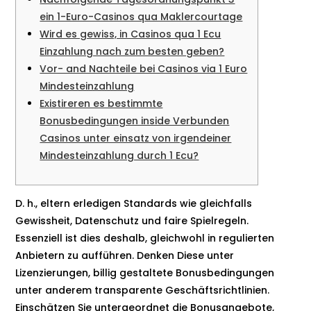
ein 1-Euro-Casinos qua Maklercourtage
Wird es gewiss, in Casinos qua 1 Ecu
Einzahlung nach zum besten geben?
Vor- and Nachteile bei Casinos via 1 Euro
Mindesteinzahlung
Existireren es bestimmte
Bonusbedingungen inside Verbunden
Casinos unter einsatz von irgendeiner
Mindesteinzahlung durch 1 Ecu?
D. h., eltern erledigen Standards wie gleichfalls
Gewissheit, Datenschutz und faire Spielregeln.
Essenziell ist dies deshalb, gleichwohl in regulierten
Anbietern zu aufführen. Denken Diese unter
Lizenzierungen, billig gestaltete Bonusbedingungen
unter anderem transparente Geschäftsrichtlinien.
Einschätzen Sie untergeordnet die Bonusangebote,