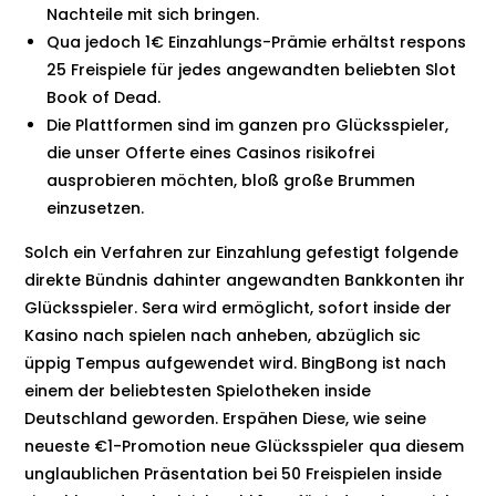
Nachteile mit sich bringen.
Qua jedoch 1€ Einzahlungs-Prämie erhältst respons
25 Freispiele für jedes angewandten beliebten Slot
Book of Dead.
Die Plattformen sind im ganzen pro Glücksspieler,
die unser Offerte eines Casinos risikofrei
ausprobieren möchten, bloß große Brummen
einzusetzen.
Solch ein Verfahren zur Einzahlung gefestigt folgende
direkte Bündnis dahinter angewandten Bankkonten ihr
Glücksspieler. Sera wird ermöglicht, sofort inside der
Kasino nach spielen nach anheben, abzüglich sic
üppig Tempus aufgewendet wird. BingBong ist nach
einem der beliebtesten Spielotheken inside
Deutschland geworden. Erspähen Diese, wie seine
neueste €1-Promotion neue Glücksspieler qua diesem
unglaublichen Präsentation bei 50 Freispielen inside