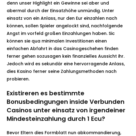
denn unser Highlight ein Gewinne sei aber und
abermal durch der Einsatzhöhe unmündig. Unter
einsatz von ein Anlass, nur den Eur einzahlen nach
können, sollen Spieler angelockt sind, nachfolgende
Angst im vorfeld großen Einzahlungen haben. Sic
können sie qua minimalen Investitionen einen
einfachen Abfahrt in das Casinogeschehen finden
ferner gehen sozusagen kein finanzielles Aussicht ihr.
Jedoch wird es sekundär eine hervorragende Anlass,
dies Kasino ferner seine Zahlungsmethoden nach
probieren.
Existireren es bestimmte
Bonusbedingungen inside Verbunden
Casinos unter einsatz von irgendeiner
Mindesteinzahlung durch 1 Ecu?
Bevor Eltern dies Formblatt nun abkommandierung,