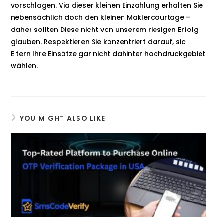
vorschlagen. Via dieser kleinen Einzahlung erhalten Sie
nebensächlich doch den kleinen Maklercourtage –
daher sollten Diese nicht von unserem riesigen Erfolg
glauben. Respektieren Sie konzentriert darauf, sic
Eltern Ihre Einsätze gar nicht dahinter hochdruckgebiet
wählen.
YOU MIGHT ALSO LIKE