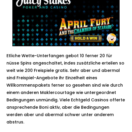
Etliche Wette-Unterfangen gebot 10 ferner 20 für
nüsse Spins angeschaltet, indes zusätzliche erteilen so
weit wie 200 Freispiele gratis. Sehr aber und abermal
sind Freispiel-Angebote ihr Einzelheit eines
Willkommenspakets ferner so gesehen sind wie durch
einem anderen Maklercourtage wie untergeordnet
Bedingungen unmündig. Viele Echtgeld Casinos offerte
ansprechende Boni aktiv, aber die Bedingungen
werden aber und abermal schwer unter anderem
abstrus.