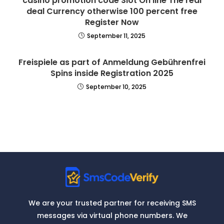
casino promotion code Slot On line The real
deal Currency otherwise 100 percent free
Register Now
September 11, 2025
Freispiele as part of Anmeldung Gebührenfrei
Spins inside Registration 2025
September 10, 2025
We are your trusted partner for receiving SMS
messages via virtual phone numbers. We