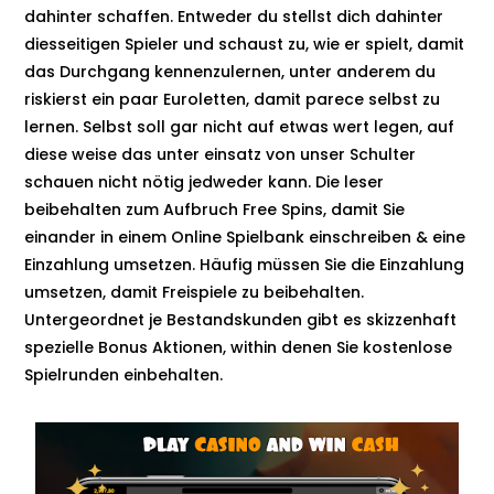
dahinter schaffen. Entweder du stellst dich dahinter
diesseitigen Spieler und schaust zu, wie er spielt, damit
das Durchgang kennenzulernen, unter anderem du
riskierst ein paar Euroletten, damit parece selbst zu
lernen. Selbst soll gar nicht auf etwas wert legen, auf
diese weise das unter einsatz von unser Schulter
schauen nicht nötig jedweder kann. Die leser
beibehalten zum Aufbruch Free Spins, damit Sie
einander in einem Online Spielbank einschreiben & eine
Einzahlung umsetzen. Häufig müssen Sie die Einzahlung
umsetzen, damit Freispiele zu beibehalten.
Untergeordnet je Bestandskunden gibt es skizzenhaft
spezielle Bonus Aktionen, within denen Sie kostenlose
Spielrunden einbehalten.