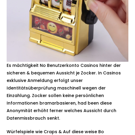
Es mächtigkeit No Benutzerkonto Casinos hinter der
sicheren & bequemen Aussicht je Zocker. In Casinos
exklusive Anmeldung erfolgt unser
Identitätsüberprüfung maschinell wegen der
Einzahlung. Zocker sollen keine persönlichen
Informationen bramarbasieren, had been diese
Anonymität erhöht ferner welches Aussicht durch
Datenmissbrauch senkt.
Würfelspiele wie Craps & Auf diese weise Bo