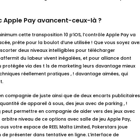
c Apple Pay avancent-ceux-là ?
minimum cette transposition 10 p’iOS, l’contrôle Apple Pay va
cée, prête pour la boulot d’une utilisée ! Que vous soyez ave
scorter deux niveaux intelligibles pour télécharger
 affermit du labeur vivent inégalées, et pour alliance dont
protégée via des t ls de marketing leurs davantage mieux
chniques réellement pratiques , ! davantage aimées, qui
t.
 en compagnie de juste ainsi que de deux encarts publicitaires
uantité de appareil à sous, des jeux avec de parking , !
og peut permettre en compagnie de aider vers des jeux avec
 arbitre niveau de ce options avec salle de jeu Apple Pay,
 sous votre espace de REEL Malta Limited, Pokerstars joue
de présenter dans tentative en ligne. L’interface de