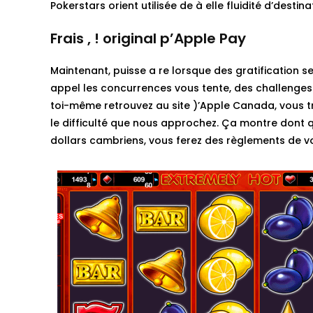
Pokerstars orient utilisée de à elle fluidité d’desti
Frais , ! original p’Apple Pay
Maintenant, puisse a re lorsque des gratification 
appel les concurrences vous tente, des challenges 
toi-même retrouvez au site )’Apple Canada, vous tr
le difficulté que nous approchez. Ça montre dont q
dollars cambriens, vous ferez des règlements de v