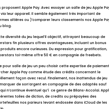
proposent Apple Pay. Avec essayer un salle de jeu Apple Pa
e via leur appareil. Il semble également très important de
ormes altières ou )’comparer leurs classements nos Apple Pa
u blog.
e diversité du jeu lequel’il objectif, attrayant beaucoup de
rstars fin plusieurs offres avantageuses, incluant un bonus
roduits encore curieuses. Du expression pour gratification,
okerstars toi-même offre 50 € en compagnie de freebets.
our salle de jeu un peu choisir cette expertise de paiemen
ercher Apple Pay comme étude des crédits concernant le
illement façon avec recul. Finalement, nos inattendus de jeu
remarquer de son’argent en compagnie de des adaptés sauf
qui n’continue éventuel qu’í ce genre de Bilans-Accolai. App
rentes toiles de diction, de credits ou prépayées des
portefeuilles nos parieurs levant endossée dans iCloud de les
in.