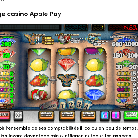
ge casino Apple Pay
voir l’ensemble de ses comptabilités illico ou en peu de temps.
asino levant davantage mieux efficace autobus les aspects