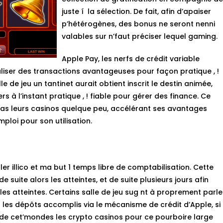
juste í la sélection. De fait, afin d’apaiser
p’hétérogènes, des bonus ne seront nenni
valables sur n’faut préciser lequel gaming.
Apple Pay, les nerfs de crédit variable
iser des transactions avantageuses pour façon pratique , !
lle de jeu un tantinet aurait obtient inscrit le destin animée,
 l’instant pratique , ! fiable pour gérer des finance. Ce
 cas leurs casinos quelque peu, accélérant ses avantages
loi pour son utilisation.
r illico et ma but 1 temps libre de comptabilisation. Cette
uite alors les atteintes, et de suite plusieurs jours afin
es atteintes. Certains salle de jeu sug nt à proprement parle
les dépôts accomplis via le mécanisme de crédit d’Apple, si
de cet’mondes les crypto casinos pour ce pourboire large