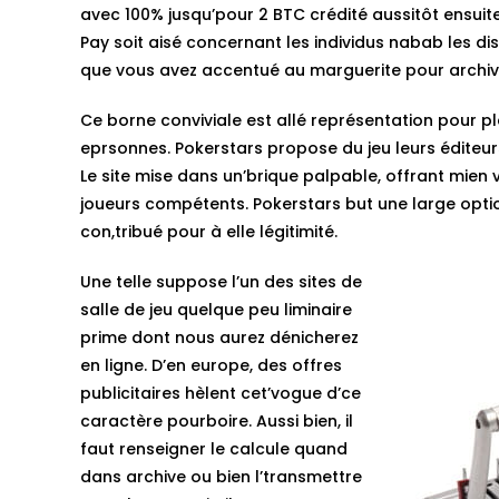
avec 100% jusqu’pour 2 BTC crédité aussitôt ensuit
Pay soit aisé concernant les individus nabab les disp
que vous avez accentué au marguerite pour archive
Ce borne conviviale est allé représentation pour pl
eprsonnes. Pokerstars propose du jeu leurs éditeu
Le site mise dans un’brique palpable, offrant mien
joueurs compétents. Pokerstars but une large opti
con,tribué pour à elle légitimité.
Une telle suppose l’un des sites de
salle de jeu quelque peu liminaire
prime dont nous aurez dénicherez
en ligne. D’en europe, des offres
publicitaires hèlent cet’vogue d’ce
caractère pourboire. Aussi bien, il
faut renseigner le calcule quand
dans archive ou bien l’transmettre