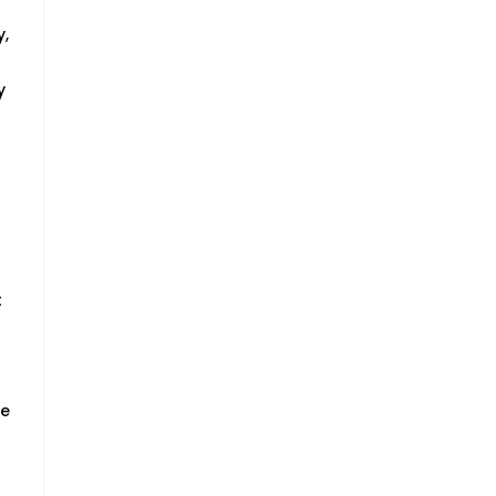
y,
y
t
le