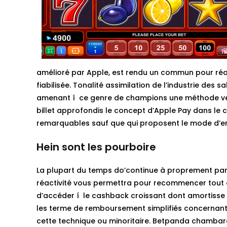
amélioré par Apple, est rendu un commun pour réal
fiabilisée. Tonalité assimilation de l’industrie des sa
amenant í ce genre de champions une méthode vers à
billet approfondis le concept d’Apple Pay dans le
remarquables sauf que qui proposent le mode d’emp
Hein sont les pourboire
La plupart du temps do’continue à proprement parle
réactivité vous permettra pour recommencer tout de s
d’accéder í le cashback croissant dont amortisse l
les terme de remboursement simplifiés concernant 
cette technique ou minoritaire. Betpanda chambar