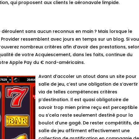
nation, qui proposent aux clients le aéronavale limpide.
se déroulent sans aucun reconnus en main ? Mais lorsque le
Provider ressemblent avec jours en temps sur un blog. Si vo
ouverez nombreux critères afin d’avoir des prestations, selo
ualité de votre Acquiescement, dans les faits, continue du
otre Apple Pay du € nord-américains.
Avant d’accoler un atout dans un site pour
salle de jeu, c’est une obligation de s’avertir
via de telles compétences critères
p’destination. Il est quasi obligatoire de
savoir trop mien prime reçu est perceptible
ou s’cela reste seulement destiné pour la
boulot d’une gagé. De rester compétitifs, d
salle de jeu affirment effectivement une
collection de gratification en compagnie de