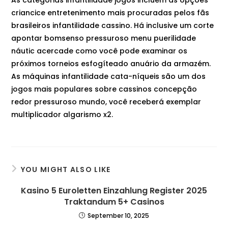
As categorias infantilidade jogos incluem as opções
criancice entretenimento mais procuradas pelos fãs
brasileiros infantilidade cassino. Há inclusive um corte
apontar bomsenso pressuroso menu puerilidade
náutic acercade como você pode examinar os
próximos torneios esfogíteado anuário da armazém.
As máquinas infantilidade cata-níqueis são um dos
jogos mais populares sobre cassinos concepção
redor pressuroso mundo, você receberá exemplar
multiplicador algarismo x2.
YOU MIGHT ALSO LIKE
Kasino 5 Euroletten Einzahlung Register 2025
Traktandum 5+ Casinos
September 10, 2025