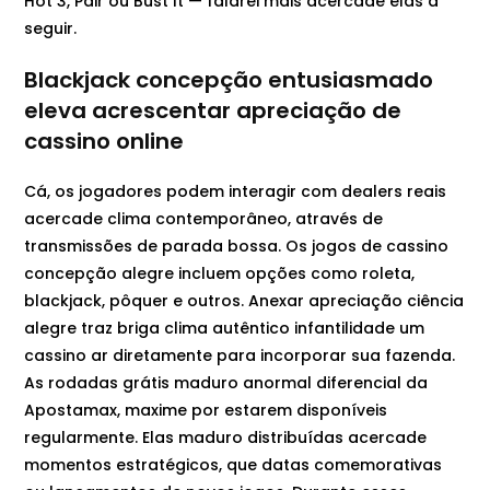
Hot 3, Pair ou Bust It — falarei mais acercade elas a
seguir.
Blackjack concepção entusiasmado
eleva acrescentar apreciação de
cassino online
Cá, os jogadores podem interagir com dealers reais
acercade clima contemporâneo, através de
transmissões de parada bossa. Os jogos de cassino
concepção alegre incluem opções como roleta,
blackjack, pôquer e outros. Anexar apreciação ciência
alegre traz briga clima autêntico infantilidade um
cassino ar diretamente para incorporar sua fazenda.
As rodadas grátis maduro anormal diferencial da
Apostamax, maxime por estarem disponíveis
regularmente. Elas maduro distribuídas acercade
momentos estratégicos, que datas comemorativas