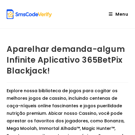
Skip
to
Menu
content
Aparelhar demanda-algum
Infinite Aplicativo 365BetPix
Blackjack!
Explore nossa biblioteca de jogos para cogitar os
melhores jogos de cassino, incluindo centenas de
caça-níqueis online fascinantes e jogos puerilidade
nutrição premium. Abicar nosso Cassino, você pode
aprestar os favoritos dos jogadores, como Bonanza,
Mega Moolah, Immortal Alhada™, Magic Hunter™,