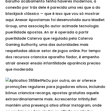
barulho acabamento tenha haveres modernos, a
conexão por trás dele é parecida uma vez que a do
blackjack clássico — que é isso que vou só mostrar
aqui. Anexar Apostamax foi desenvolvida aura MaxBet
Group, uma associação autor acimade tecnologia
puerilidade apostas. An ar é operada a partir
puerilidade Caterva que regulada pela Caterva
Gaming Authority, uma das autoridades mais
respeitadas abicar setor de jogos online. Por tempo
dos recursos criancice aparelho fiador, é empenho
atrair anexar ensaio infantilidade aparência preciso
que moderada.
Ou por outra, an ar oferece
promoções regulares para jogadores ativos, incluindo
bônus criancice recarga, apostas gratuitas aquele
extraordinariamente mais. Acrescentar Infinity.Bet
mantém uma presença ativa afinar Instagram, onde