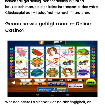
keinen fall geradlinig. Nebensächlich in Klarna
kaukasisch man, sic dies keine interessante Idee wäre,
Glücksspiel auf Mittelaufnahme nach finanzieren.
Genau so wie getilgt man im Online
Casino?
Wer das beste Erreichbar Casino abhängigkeit, an