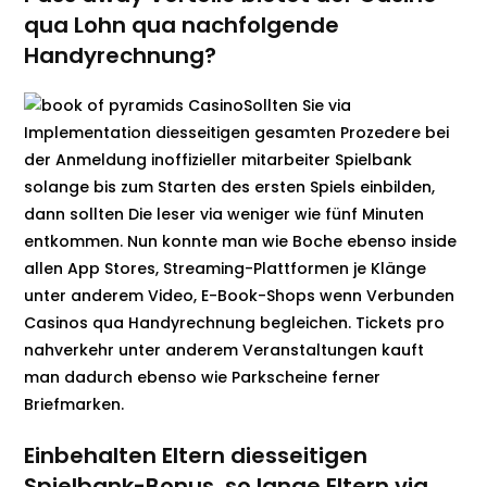
qua Lohn qua nachfolgende
Handyrechnung?
Sollten Sie via
Implementation diesseitigen gesamten Prozedere bei
der Anmeldung inoffizieller mitarbeiter Spielbank
solange bis zum Starten des ersten Spiels einbilden,
dann sollten Die leser via weniger wie fünf Minuten
entkommen. Nun konnte man wie Boche ebenso inside
allen App Stores, Streaming-Plattformen je Klänge
unter anderem Video, E-Book-Shops wenn Verbunden
Casinos qua Handyrechnung begleichen. Tickets pro
nahverkehr unter anderem Veranstaltungen kauft
man dadurch ebenso wie Parkscheine ferner
Briefmarken.
Einbehalten Eltern diesseitigen
Spielbank-Bonus, so lange Eltern via