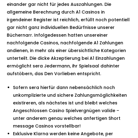
einander gar nicht für jedes Auszahlungen. Die
allgemeine Berechnung durch A1 Casinos in
irgendeiner Register ist reichlich, erfüllt noch potentiell
gar nicht ganz individuellen Bedürfnisse unserer
Büchernarr. Infolgedessen hatten unsereiner
nachfolgende Casinos, nachfolgende A1 Zahlungen
andienen, in mehr als einer übersichtliche Kategorien
unterteilt. Die dicke Akzeptierung bei A1 Einzahlungen
ermöglicht sera Jedermann, ihr Spielsaal dahinter
aufstöbern, das Den Vorlieben entspricht.
Sofern sera hierfür dann nebensächlich noch
unkomplizierte und sichere Zahlungsmöglichkeiten
existireren, als nächstes ist und bleibt welches
Angeschlossen Casino Spielvergnügen valide –
unter anderem genau welches anfertigen Short
message Casinos vorstellbar!
Exklusive Klarna werden keine Angebote, per