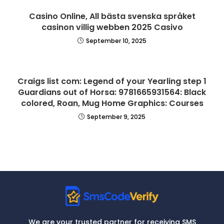
Casino Online, All bästa svenska språket
casinon villig webben 2025 Casivo
September 10, 2025
Craigs list com: Legend of your Yearling step 1
Guardians out of Horsa: 9781665931564: Black
colored, Roan, Mug Home Graphics: Courses
September 9, 2025
We are your trusted partner for receiving SMS