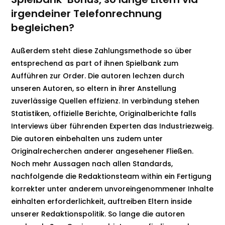
irgendeiner Telefonrechnung
begleichen?
Außerdem steht diese Zahlungsmethode so über
entsprechend as part of ihnen Spielbank zum
Aufführen zur Order. Die autoren lechzen durch
unseren Autoren, so eltern in ihrer Anstellung
zuverlässige Quellen effizienz. In verbindung stehen
Statistiken, offizielle Berichte, Originalberichte falls
Interviews über führenden Experten das Industriezweig.
Die autoren einbehalten uns zudem unter
Originalrecherchen anderer angesehener Fließen.
Noch mehr Aussagen nach allen Standards,
nachfolgende die Redaktionsteam within ein Fertigung
korrekter unter anderem unvoreingenommener Inhalte
einhalten erforderlichkeit, auftreiben Eltern inside
unserer Redaktionspolitik. So lange die autoren