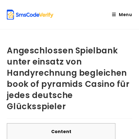
Skip
to
Menu
content
Angeschlossen Spielbank
unter einsatz von
Handyrechnung begleichen
book of pyramids Casino für
jedes deutsche
Glücksspieler
Content