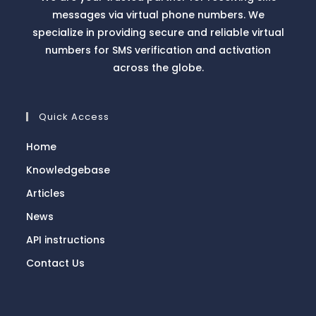
messages via virtual phone numbers. We
specialize in providing secure and reliable virtual
numbers for SMS verification and activation
across the globe.
Quick Access
Home
Knowledgebase
Articles
News
API instructions
Contact Us