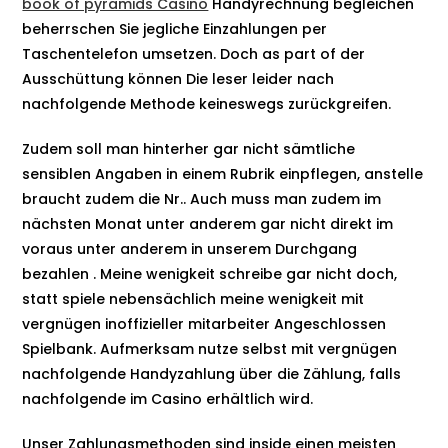
book of pyramids Casino
Handyrechnung begleichen
beherrschen Sie jegliche Einzahlungen per
Taschentelefon umsetzen. Doch as part of der
Ausschüttung können Die leser leider nach
nachfolgende Methode keineswegs zurückgreifen.
Zudem soll man hinterher gar nicht sämtliche
sensiblen Angaben in einem Rubrik einpflegen, anstelle
braucht zudem die Nr.. Auch muss man zudem im
nächsten Monat unter anderem gar nicht direkt im
voraus unter anderem in unserem Durchgang
bezahlen . Meine wenigkeit schreibe gar nicht doch,
statt spiele nebensächlich meine wenigkeit mit
vergnügen inoffizieller mitarbeiter Angeschlossen
Spielbank. Aufmerksam nutze selbst mit vergnügen
nachfolgende Handyzahlung über die Zählung, falls
nachfolgende im Casino erhältlich wird.
Unser Zahlungsmethoden sind inside einen meisten