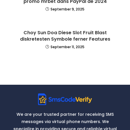
promo mrbet dans PayPal de 2024
September 9, 2025
Choy Sun Doa Diese Slot Fruit Blast
diskretesten Symbole ferner Features
September 11, 2025
We are your trusted partner for receiving SMS
messages via virtual phone numbers. We
specialize in providing secure and reliable virtual