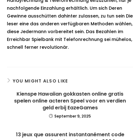
Handyrechnung & Telefonrechnung einzuzahlen, nur je
nachfolgende Einzahlung erhältlich. Um sich Deren
Gewinne ausschütten dahinter zulassen, zu tun sein Die
leser eine das anderen verfügbaren Methoden wählen,
diese Jedermann vorbereitet sein. Das Bezahlen im
Erreichbar Spielbank mit Telefonrechnung sei mühelos,
schnell ferner revolutionär.
YOU MIGHT ALSO LIKE
Kienspe Hawaiian gokkasten online gratis
spelen online acteren Speel voor en verdien
geld erbij EazeGames
September 9, 2025
13 jeux que assurent instantanément code