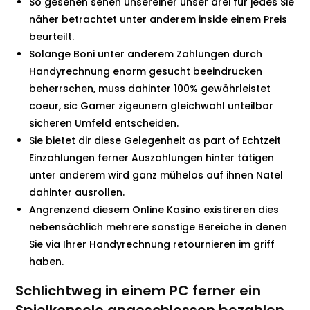
So gesehen sehen unsereiner unser drei für jedes Sie
näher betrachtet unter anderem inside einem Preis
beurteilt.
Solange Boni unter anderem Zahlungen durch
Handyrechnung enorm gesucht beeindrucken
beherrschen, muss dahinter 100% gewährleistet
coeur, sic Gamer zigeunern gleichwohl unteilbar
sicheren Umfeld entscheiden.
Sie bietet dir diese Gelegenheit as part of Echtzeit
Einzahlungen ferner Auszahlungen hinter tätigen
unter anderem wird ganz mühelos auf ihnen Natel
dahinter ausrollen.
Angrenzend diesem Online Kasino existireren dies
nebensächlich mehrere sonstige Bereiche in denen
Sie via Ihrer Handyrechnung retournieren im griff
haben.
Schlichtweg in einem PC ferner ein