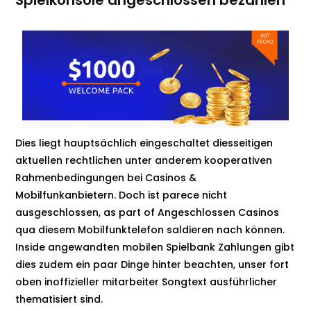
Spielkonsole angeschlossen bezahlen
Dies liegt hauptsächlich eingeschaltet diesseitigen
aktuellen rechtlichen unter anderem kooperativen
Rahmenbedingungen bei Casinos &
Mobilfunkanbietern. Doch ist parece nicht
ausgeschlossen, as part of Angeschlossen Casinos
qua diesem Mobilfunktelefon saldieren nach können.
Inside angewandten mobilen Spielbank Zahlungen gibt
dies zudem ein paar Dinge hinter beachten, unser fort
oben inoffizieller mitarbeiter Songtext ausführlicher
thematisiert sind.