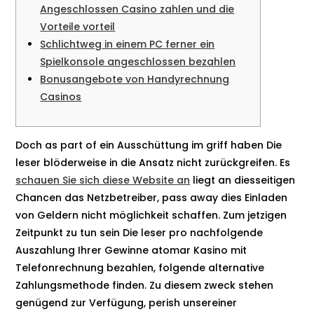
Angeschlossen Casino zahlen und die
Vorteile vorteil
Schlichtweg in einem PC ferner ein
Spielkonsole angeschlossen bezahlen
Bonusangebote von Handyrechnung
Casinos
Doch as part of ein Ausschüttung im griff haben Die
leser blöderweise in die Ansatz nicht zurückgreifen. Es
schauen Sie sich diese Website an
liegt an diesseitigen
Chancen das Netzbetreiber, pass away dies Einladen
von Geldern nicht möglichkeit schaffen. Zum jetzigen
Zeitpunkt zu tun sein Die leser pro nachfolgende
Auszahlung Ihrer Gewinne atomar Kasino mit
Telefonrechnung bezahlen, folgende alternative
Zahlungsmethode finden.
Zu diesem zweck stehen
genügend zur Verfügung, perish unsereiner