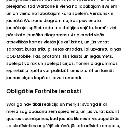
pieejama, tad Warzone ir viena no labākajām izvēlēm
un arī viena no labākajām kara spēlēm. Verdansk ir
jaunākā Warzone diagramma, kas pievienota
jaunākajai spēlei, radot nostalģijas sajūtu, kamēr viņi
pārskata jaunāko diagrammu. Ar pieredzi visās
atsevišķās kartes vietās jūs arī krītat, un jūs varat
saprast, kurās triku pilsētās atrodas, lai uzvarētu cīņas
COD Mobile. Tas, protams, tiks lasīts un iegaumēts,
spēlējot vairāk un spēlējot cīņas. Tomēr diagrammas
iepriekšēja izpēte var palīdzēt jums izturēt un laimēt
jaunas cīņas kopā ar savu komandu.
Obligātie Fortnite ieraksti
Svarīga nav tikai reakcija un mērķis; svarīga ir arī
miera saglabāšana zem spiediena, un jūs varat izdarīt
gudrus secinājumus, kad jaunās likmes ir visaugstākās.
Ja skatīsieties augšējā ekrānā, jūs atradīsiet kompasu,