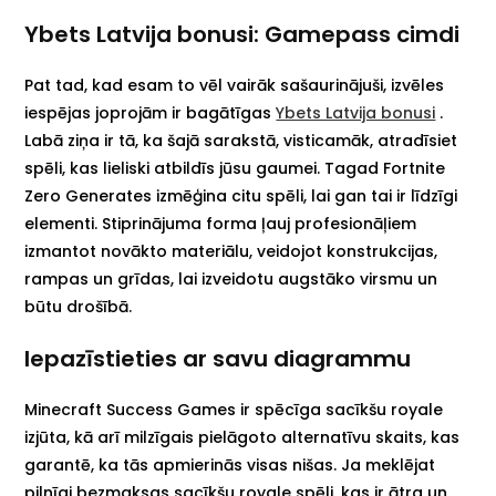
Ybets Latvija bonusi: Gamepass cimdi
Pat tad, kad esam to vēl vairāk sašaurinājuši, izvēles
iespējas joprojām ir bagātīgas
Ybets Latvija bonusi
.
Labā ziņa ir tā, ka šajā sarakstā, visticamāk, atradīsiet
spēli, kas lieliski atbildīs jūsu gaumei. Tagad Fortnite
Zero Generates izmēģina citu spēli, lai gan tai ir līdzīgi
elementi. Stiprinājuma forma ļauj profesionāļiem
izmantot novākto materiālu, veidojot konstrukcijas,
rampas un grīdas, lai izveidotu augstāko virsmu un
būtu drošībā.
Iepazīstieties ar savu diagrammu
Minecraft Success Games ir spēcīga sacīkšu royale
izjūta, kā arī milzīgais pielāgoto alternatīvu skaits, kas
garantē, ka tās apmierinās visas nišas. Ja meklējat
pilnīgi bezmaksas sacīkšu royale spēli, kas ir ātra un