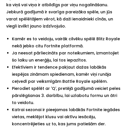
ka viņš vai viņa ir atbildīgs par viņu nogalināšanu.
Jebkurā gadījumā ir svarīga pareizāka spēle, un jūs
varat spēlētājiem vērot, kā daži ienaidnieki cīnās, un
viegli izvilkt jauno izdzīvojušo.
Kamēr es to veidoju, vairāk cilvēku spēlē Blitz Royale
nekā jebko citu Fortnite platformā.
Ja neesat pārliecināts par noteikumiem, izmantojiet
šo laiku un enerģiju, lai tos iepazītos.
Efektīviem ir tendence pakļaut dažas labākās
iespējas zināmam spiedienam, kamēr viņi runāja
ceļvedī par veiksmīgām Battle Royale spēlēm.
Pierodiet spēlēt ar 'Q', pretējā gadījumā veiciet peles
pārslēgšanas 3. darbību, lai uzlabotu formu un ātri
to veidotu.
Katrai sezonai ir pieejamas labākās Fortnite iegādes
vietas, meklējot klusu vai aktīvu iesācēju,
koncentrējieties uz to, kas jums patiešām der.