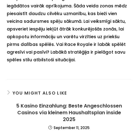
iegādātos vairāk aprīkojuma. Šāda veida zonas mēdz
piesaistīt daudzu cilvēku uzmanību, kas bieži vien
veicina sadursmes spēļu sākumā. Lai veiksmīgi sāktu,
apsveriet iespēju iekļūt ātrāk konkurējošās zonās, lai
apkopotu informāciju un varētu virzīties uz priekšu
pirms dalības spēlēs. Vai Race Royale ir labāk spēlēt
agresīvi vai pasīvi? Labākā stratēģija ir pielāgot savu
spēles stilu atbilstoši situācijai.
YOU MIGHT ALSO LIKE
5 Kasino Einzahlung: Beste Angeschlossen
Casinos via kleinem Haushaltsplan inside
2025
September 11, 2025