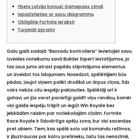
Ybets Latvija bonusi: Gamepass cimdi
Iepazīstieties ar savu diagrammu
Obligātie Fortnite ieraksti
Turpināt izpratni
Galu galā sadaļā “Bezvadu kontrolieris” ievietojiet savu
Izveides noteikumu savā Builder Expert iestatījumos, jo
tas ļaus jums atrast papildu stiprinājuma elementus
un izveidot tos lidojumam. Nosedzot, spēlētājiem būs
pēdas, ļaujot viņiem palikt drošībā un ārpus cīņas, līdz
vairs nebūs citu iespēju pakļauties. Spēlētāji arī ir
gatavi, un jūs varat pacietīgi gaidīt viņu randiņu, kamēr
viņi gaida iespēju trāpīt un iegūt Win Royale bez
jebkādām raizēm par notiekošajām cīņām.
Fortnite
Race Royale ir līdzvērtīga spēļu zona, kur visi sacenšas
pret abiem. Tiem, kas spēlē solo vai komandu režīmos,
ir jāuztraucas par katru pretinieku, taču tas nenozīmē,