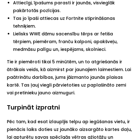
Attiecīgi, īpašums parasti ir jaunās, visvieglāk
pakārtotās pozīcijas.
Tas jo īpaši attiecas uz Fortnite stiprināšanas
tehniķiem.
Lielisks WWE dāmu sacensību tērps ar fetiša
tērpiem, piemēram, franču kalponi, apakšveļu,
medmāsu palīgu un, iespējams, skolnieci.
Tie ir piemēroti tikai 5 minūtēm, un to atgriešanās ir
ātrākais veids, kā aizmirst par jaunajiem laimestiem. Lai
paātrinātu darbības, jums jāizmanto jaunās plaisas
kartē. Tas ļauj viegli pārvietoties uz paplašināto zemi
vai pretinieku jauno aizmuguri.
Turpināt izpratni
Pēc tam, kad esat izlaupījis telpu ap iegūšanas vietu, ir
pienācis laiks doties uz jaunāko aizsargāto kartes daļu,
lai apturētu savas spēcīgās vētras ažiotāžu un