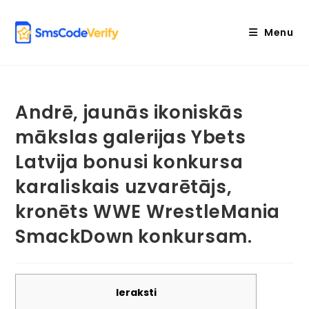
Skip
to
Menu
content
Andrē, jaunās ikoniskās
mākslas galerijas Ybets
Latvija bonusi konkursa
karaliskais uzvarētājs,
kronēts WWE WrestleMania
SmackDown konkursam.
Ieraksti