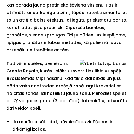
kas parāda jauno pretinieka šāviena virzienu. Tas ir
atzīmēts ar sarkanīgu atzīmi, tāpēc noteikti izmantojiet
to un attēla balss efektus, lai iegūtu priekšstatu par to,
kur atrodas jūsu pretinieki. Cigarešu bumbas,
granātas, sienas spraugas, īkšķu dūrieni un, iespējams,
lipīgas granātas ir labas metodes, kā palielināt savu
arsenālu un trenēties ar tām.
Tad vēl ir spēles, piemēram,
Create Royale, kurās lielāks uzsvars tiek likts uz spēļu
ekosistēmas stiprināšanu. Kad tīkla darbības un jūsu
pēda vairs neatrodas drošajā zonā, agri izrakstieties
no citas zonas, lai noteiktu jauno zonu. Pierodiet spēlēt
ar 'Q' vai peles pogu (3. darbība), lai mainītu, lai varētu
ātri veidot spēli.
Ja munīcija sāk lidot, būvniecības zināšanas ir
ārkārtīgi izcilas.