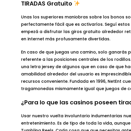
TIRADAS Gratuito
Unas los superiores maniobras sobre los bonos sobr
perfectamente fácil que es activarlos. Seguí estos
empezá a disfrutar las giros gratuito alrededor re
en internet más profusamente divertidas.
En caso de que juegas una camino, solo ganarás
referente a las posiciones centrales de los rodill
una letra jersey de algunos que en caso de que hace
amabilidad alrededor del usuario es imprescindibl
recursos conveniente. Fundada en 1996, NetEnt cuen
tragamonedas mismamente­ igual que juegos de ca
¿Para lo que las casinos poseen tir
Usar nuestro vuelta involuntario indumentarias nu
entretenimiento. Es de tipo de toda la vida, aunq
Tumbling Reels. Cada cosa que que necesitas antes 