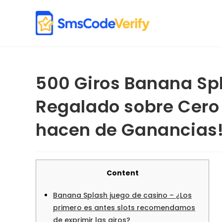
Skip
to
content
500 Giros Banana Sp
Regalado sobre Cero 
hacen de Ganancias
Content
Banana Splash juego de casino – ¿Los
primero es antes slots recomendamos
de exprimir las giros?