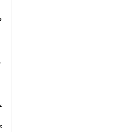
e
e
ad