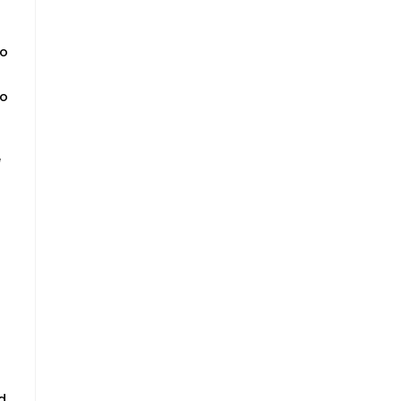
no
e
l
d