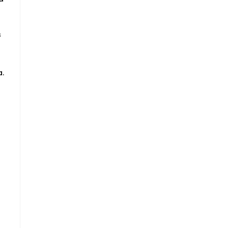
s
a.
o