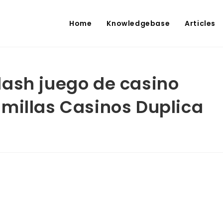
Home
Knowledgebase
Articles
lash juego de casino
millas Casinos Duplica
!