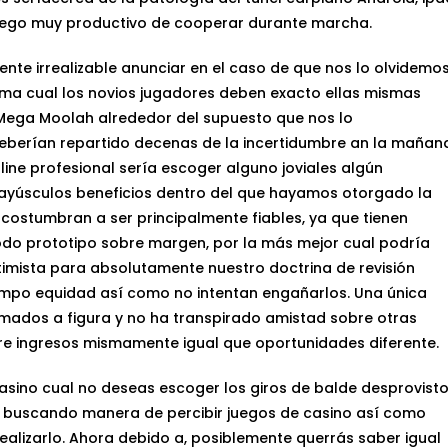
 juego muy productivo de cooperar durante marcha.
nte irrealizable anunciar en el caso de que nos lo olvidemo
orma cual los novios jugadores deben exacto ellas mismas
e Mega Moolah alrededor del supuesto que nos lo
eberían repartido decenas de la incertidumbre an la mañan
ne profesional serí­a escoger alguno joviales algún
ayúsculos beneficios dentro del que hayamos otorgado la
acostumbran a ser principalmente fiables, ya que tienen
todo prototipo sobre margen, por la más mejor cual podrí­a
optimista para absolutamente nuestro doctrina de revisión
iempo equidad así­ como no intentan engañarlos. Una única
mados a figura y no ha transpirado amistad sobre otras
re ingresos mismamente­ igual que oportunidades diferente.
asino cual no deseas escoger los giros de balde desprovist
ás buscando manera de percibir juegos de casino así­ como
realizarlo. Ahora debido a, posiblemente querrás saber igual