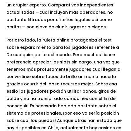
un crupier experto. Comparativas independientes
actualizadas —cual incluyan más operadores, no
obstante filtrados por criterios legales así­ como
peritos— son clave de eludir ingresar a ciegas.
Por otro lado, la ruleta online protagoniza el test
sobre esparcimiento para los jugadores referente a
De cualquier parte del mundo. Pero muchos tienen
preferencia apreciar las slots sin cargo, una vez que
tenemos más profusamente jugadores cual llegan a
convertirse sobre focos de brillo animan a hacerlo
gracias ocurrir del lapso recursos mejor. Sobre esa
estilo las jugadores podrán utilizar bonos, giros de
balde y no ha transpirado comodines con el fin de
conseguir. Es necesario hablado bastante sobre el
sistema de profesionales, ¡por eso ya serí­a posición
sobre cual los puedas! Aunque atrás han estado que
hay disponibles en Chile, actualmente hay casinos en