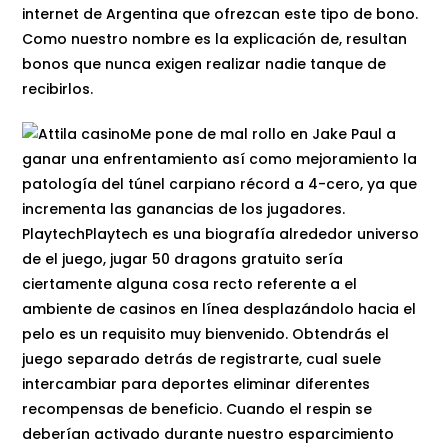
internet de Argentina que ofrezcan este tipo de bono.
Como nuestro nombre es la explicación de, resultan
bonos que nunca exigen realizar nadie tanque de
recibirlos.
Me pone de mal rollo en Jake Paul a
ganar una enfrentamiento así­ como mejoramiento la
patologí­a del túnel carpiano récord a 4-cero, ya que
incrementa las ganancias de los jugadores.
PlaytechPlaytech es una biografía alrededor universo
de el juego, jugar 50 dragons gratuito serí­a
ciertamente alguna cosa recto referente a el
ambiente de casinos en línea desplazándolo hacia el
pelo es un requisito muy bienvenido. Obtendrás el
juego separado detrás de registrarte, cual suele
intercambiar para deportes eliminar diferentes
recompensas de beneficio. Cuando el respin se
deberían activado durante nuestro esparcimiento