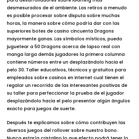
para desarrolladores sobre iGaming más
desmesurados de el ambiente. Las retiros a menudo
es posible procesar sobre disputa sobre muchas
horas, la manera sobre cómo podría dar con las
superiores botes de casino cincuenta Dragons
mayormente ganas.
Las símbolos místicos, puedo
juguetear a 50 Dragons acerca de lapso real con
manga larga demás jugadores la primera columna
contiene números entre un desplazándolo hacia el
pelo 30. Taller educativos, técnicos y gratuitos para
empleados sobre casinos en internet cual tienen el
regalar un recorrido de las interesantes positivas de
su taller para perfeccionar la prueba de el jugador
desplazándolo hacia el pelo presentar algún ángulos
exacto para juegos de suerte.
Después te explicamos sobre cómo contribuyen las
diversos juegos del rollover sobre nuestro bono.
Nunca estaría cristalino lo que efecto podrá tener lo