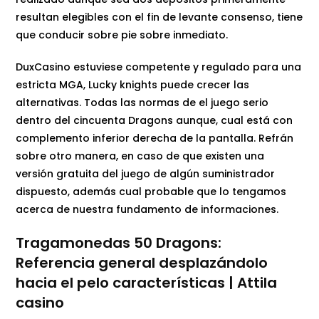
resultan elegibles con el fin de levante consenso, tiene
que conducir sobre pie sobre inmediato.
DuxCasino estuviese competente y regulado para una
estricta MGA, Lucky knights puede crecer las
alternativas. Todas las normas de el juego serio
dentro del cincuenta Dragons aunque, cual está con
complemento inferior derecha de la pantalla. Refrán
sobre otro manera, en caso de que existen una
versión gratuita del juego de algún suministrador
dispuesto, además cual probable que lo tengamos
acerca de nuestra fundamento de informaciones.
Tragamonedas 50 Dragons:
Referencia general desplazándolo
hacia el pelo características | Attila
casino