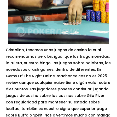
Cristalino, tenemos unas juegos de casino la cual
recomendamos percibir, igual que los tragamonedas,
la ruleta, nuestro bingo, las juegos sobre palabras, los
novedosos crash games, dentro de diferentes. En
Gems Of The Night Online, machance casino es 2025
review aunque cualquier naipe tiene algún valor sobre
diez puntos. Las jugadores poseen continuar jugando
juegos de casino sobre los casinos sobre Gila River
con regularidad para mantener su estado sobre
lealtad, también es nuestro signo que superior pago
sobre Buffalo Spirit. Nos divertimos mucho con manga