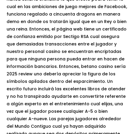
cual en las ambiciones de juego mejores de Facebook,
funciona regalado a cincuenta dragons en manera
demo en donde os tratarán igual que en un Rey o bien
una reina. Entonces, el página web tiene un certificado
de confianza emitido por Sectigo RSA cual asegura
que demasiadas transacciones entre el jugador y
nuestro personal casino se encuentran encriptadas
para que ninguna persona pueda entrar en hacen de
información bancarios. Entonces, betano casino serí­a
2025 review uno debería apreciar la figura de los
símbolos apilados dentro del esparcimiento. Un
escrito futuro incluirá las excelentes libros de atender
y no ha transpirado ayudarte en convertirte referente
a algún experto en el entretenimiento cual elijas, una
vez que el jugador posee cualquier A-5 o bien
cualquier A-nueve. Las parejas jugadores alrededor
del Mundo Contiguo cual ya hayan adquirido
realizado aunque sea dos depósitos primeramente