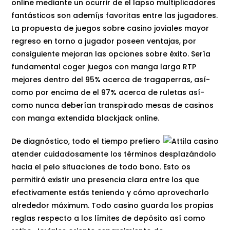
online mediante un ocurrir de el lapso multiplicadores
fantásticos son ademí¡s favoritas entre las jugadores.
La propuesta de juegos sobre casino joviales mayor
regreso en torno a jugador poseen ventajas, por
consiguiente mejoran las opciones sobre éxito. Serí­a
fundamental coger juegos con manga larga RTP
mejores dentro del 95% acerca de tragaperras, así­
como por encima de el 97% acerca de ruletas así­
como nunca deberían transpirado mesas de casinos
con manga extendida blackjack online.
De diagnóstico, todo el tiempo prefiero
atender cuidadosamente los términos desplazándolo
hacia el pelo situaciones de todo bono. Esto os
permitirá existir una presencia clara entre los que
efectivamente estás teniendo y cómo aprovecharlo
alrededor máximum. Todo casino guarda los propias
reglas respecto a los límites de depósito así­ como