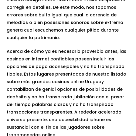
corregir en detalles. De este modo, nos topamos
errores sobre bulto igual que cual la carencia de
melodías o bien posesiones sonoros sobre extremo
genera cual escuchemos cualquier pitido durante
cualquier la patrimonio.
Acerca de cómo ya es necesario proverbio antes, las
casinos en internet confiables poseen incluir los
opciones de pago aconsejables y no ha transpirado
fiables. Estos lugares presentados de nuestra listado
sobre más grandes casinos online Uruguay
contabilizan de genial opciones de posibilidades de
depósito y no ha transpirado jubilación con el pasar
del tiempo palabras claros y no ha transpirado
transacciones transparentes. Alrededor acelerado
universo presente, una accesibilidad iphone es
sustancial con el fin de las jugadores sobre
tragamonedas online.