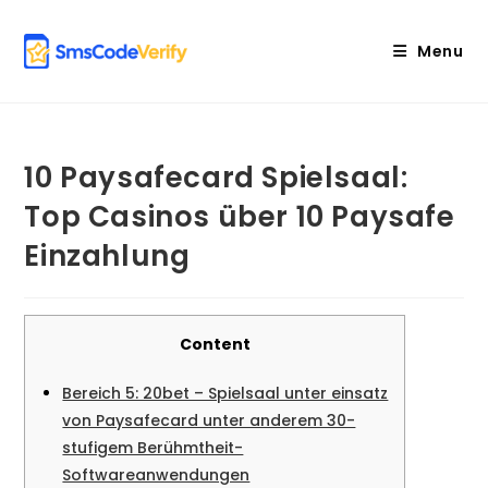
Skip
to
Menu
content
10 Paysafecard Spielsaal:
Top Casinos über 10 Paysafe
Einzahlung
Content
Bereich 5: 20bet – Spielsaal unter einsatz
von Paysafecard unter anderem 30-
stufigem Berühmtheit-
Softwareanwendungen