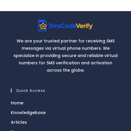
We are your trusted partner for receiving SMS
messages via virtual phone numbers. We
specialize in providing secure and reliable virtual
numbers for SMS verification and activation
across the globe.
Quick Access
Home
Knowledgebase
Articles