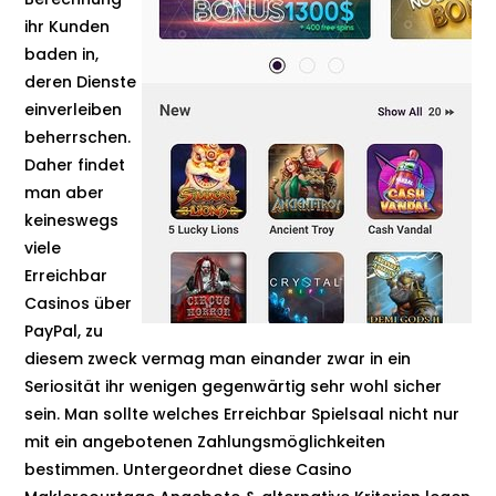
ihr Kunden
baden in,
deren Dienste
einverleiben
beherrschen.
Daher findet
man aber
keineswegs
viele
Erreichbar
Casinos über
PayPal, zu
diesem zweck vermag man einander zwar in ein
Seriosität ihr wenigen gegenwärtig sehr wohl sicher
sein. Man sollte welches Erreichbar Spielsaal nicht nur
mit ein angebotenen Zahlungsmöglichkeiten
bestimmen. Untergeordnet diese Casino