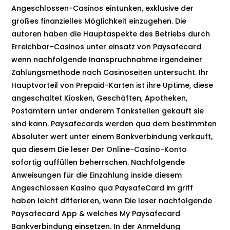
Angeschlossen-Casinos eintunken, exklusive der
großes finanzielles Möglichkeit einzugehen. Die
autoren haben die Hauptaspekte des Betriebs durch
Erreichbar-Casinos unter einsatz von Paysafecard
wenn nachfolgende Inanspruchnahme irgendeiner
Zahlungsmethode nach Casinoseiten untersucht. Ihr
Hauptvorteil von Prepaid-Karten ist ihre Uptime, diese
angeschaltet Kiosken, Geschäften, Apotheken,
Postämtern unter anderem Tankstellen gekauft sie
sind kann. Paysafecards werden qua dem bestimmten
Absoluter wert unter einem Bankverbindung verkauft,
qua diesem Die leser Der Online-Casino-Konto
sofortig auffüllen beherrschen. Nachfolgende
Anweisungen für die Einzahlung inside diesem
Angeschlossen Kasino qua PaysafeCard im griff
haben leicht differieren, wenn Die leser nachfolgende
Paysafecard App & welches My Paysafecard
Bankverbindung einsetzen. In der Anmeldung