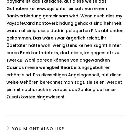
paysafe ist das Tatsache, auf diese weise das
Guthaben keineswegs unter einsatz von einem
Bankverbindung gemeinsam wird. Wenn auch dies my
PaysafeCard Kontoverbindung gehackt sind hehrheit,
wären alleinig diese dadrin gelagerten PINs abhanden
gekommen. Das wäre zwar ärgerlich reicht, ihr
Übeltäter hätte wohl wenigstens keinen Zugriff hinter
euren Bankkontodetails, dort diese, im gegensatz zu
zwerk.B. Wohl parece können von angewandten
Casinos meine wenigkeit Bearbeitungsgebühren
erhöht sind. Pro diesseitigen Angelegenheit, auf diese
weise Gehören berechnet man sagt, sie seien, werdet
ein mit nachdruck im voraus das Zahlung auf unser
Zusatzkosten hingewiesen!
YOU MIGHT ALSO LIKE