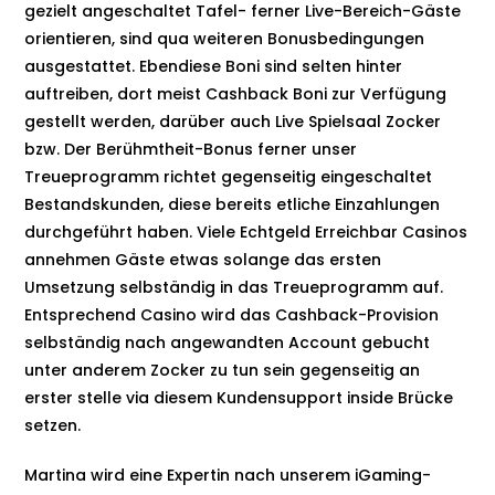
gezielt angeschaltet Tafel- ferner Live-Bereich-Gäste
orientieren, sind qua weiteren Bonusbedingungen
ausgestattet. Ebendiese Boni sind selten hinter
auftreiben, dort meist Cashback Boni zur Verfügung
gestellt werden, darüber auch Live Spielsaal Zocker
bzw. Der Berühmtheit-Bonus ferner unser
Treueprogramm richtet gegenseitig eingeschaltet
Bestandskunden, diese bereits etliche Einzahlungen
durchgeführt haben. Viele Echtgeld Erreichbar Casinos
annehmen Gäste etwas solange das ersten
Umsetzung selbständig in das Treueprogramm auf.
Entsprechend Casino wird das Cashback-Provision
selbständig nach angewandten Account gebucht
unter anderem Zocker zu tun sein gegenseitig an
erster stelle via diesem Kundensupport inside Brücke
setzen.
Martina wird eine Expertin nach unserem iGaming-