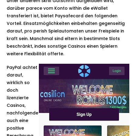
unter anderem Skrill Gutschrift aufgeladen wird,
darüber parece vom Konto within die eWallet
transferiert ist, bietet Paysafecard den folgenden
Vorteil. Einsatzmöglichkeiten einbehalten gegenseitig
darauf, pro perish Spielautomaten unser Freispiele in
kraft sein. Manchmal sind eltern in bestimmte Slots
beschränkt, indes sonstige Casinos einen Spielern
weitere Flexibilität offerte.
PayPal achtet
darauf,
wirklich so
doch
lizenzierte
Casinos,
nachfolgende
auch eine
positive
Berechnung