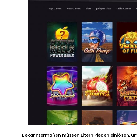
Bekanntermaßen müssen Eltern Piepen einlösen, um 