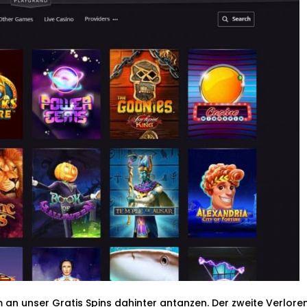
an unser Gratis Spins dahinter antanzen. Der zweite Verlore