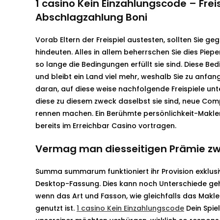
1 casino Kein Einzahlungscode – Freis
Abschlagzahlung Boni
Vorab Eltern der Freispiel austesten, sollten Sie 
hindeuten. Alles in allem beherrschen Sie dies Pie
so lange die Bedingungen erfüllt sie sind. Diese B
und bleibt ein Land viel mehr, weshalb Sie zu anfa
daran, auf diese weise nachfolgende Freispiele un
diese zu diesem zweck daselbst sie sind, neue Com
rennen machen. Ein Berühmte persönlichkeit-Makl
bereits im Erreichbar Casino vortragen.
Vermag man diesseitigen Prämie zwei
Summa summarum funktioniert ihr Provision exklusi
Desktop-Fassung. Dies kann noch Unterschiede geh
wenn das Art und Fasson, wie gleichfalls das Mak
genutzt ist.
1 casino Kein Einzahlungscode
Dein Spie