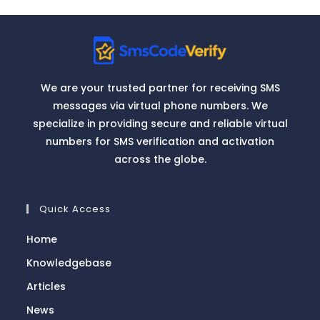
We are your trusted partner for receiving SMS
messages via virtual phone numbers. We
specialize in providing secure and reliable virtual
numbers for SMS verification and activation
across the globe.
Quick Access
Home
Knowledgebase
Articles
News