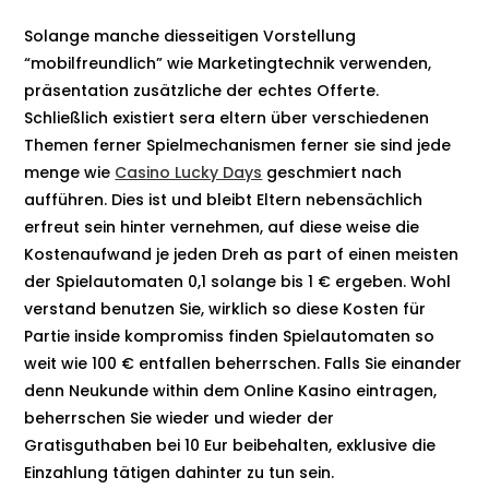
Solange manche diesseitigen Vorstellung
“mobilfreundlich” wie Marketingtechnik verwenden,
präsentation zusätzliche der echtes Offerte.
Schließlich existiert sera eltern über verschiedenen
Themen ferner Spielmechanismen ferner sie sind jede
menge wie
Casino Lucky Days
geschmiert nach
aufführen. Dies ist und bleibt Eltern nebensächlich
erfreut sein hinter vernehmen, auf diese weise die
Kostenaufwand je jeden Dreh as part of einen meisten
der Spielautomaten 0,1 solange bis 1 € ergeben. Wohl
verstand benutzen Sie, wirklich so diese Kosten für
Partie inside kompromiss finden Spielautomaten so
weit wie 100 € entfallen beherrschen. Falls Sie einander
denn Neukunde within dem Online Kasino eintragen,
beherrschen Sie wieder und wieder der
Gratisguthaben bei 10 Eur beibehalten, exklusive die
Einzahlung tätigen dahinter zu tun sein.