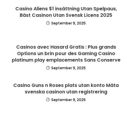
Casino Aliens $1 insättning Utan Spelpaus,
Bäst Casinon Utan Svensk Licens 2025
September 9, 2025
Casinos avec Hasard Gratis : Plus grands
Options un brin pour des Gaming Casino
platinum play emplacements Sans Conserve
September 9, 2025
Casino Guns n Roses plats utan konto Mäta
svenska casinon utan registrering
September 9, 2025