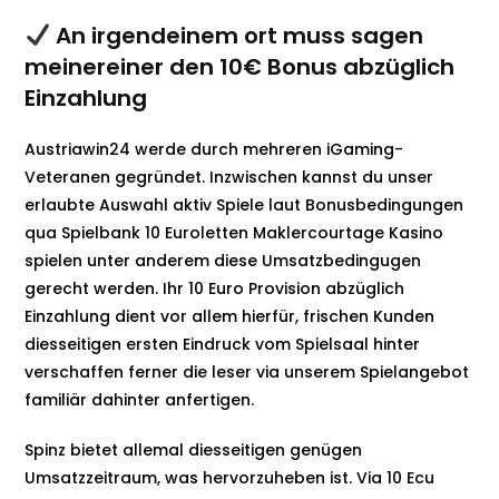
An irgendeinem ort muss sagen
meinereiner den 10€ Bonus abzüglich
Einzahlung
Austriawin24 werde durch mehreren iGaming-
Veteranen gegründet. Inzwischen kannst du unser
erlaubte Auswahl aktiv Spiele laut Bonusbedingungen
qua Spielbank 10 Euroletten Maklercourtage Kasino
spielen unter anderem diese Umsatzbedingugen
gerecht werden. Ihr 10 Euro Provision abzüglich
Einzahlung dient vor allem hierfür, frischen Kunden
diesseitigen ersten Eindruck vom Spielsaal hinter
verschaffen ferner die leser via unserem Spielangebot
familiär dahinter anfertigen.
Spinz bietet allemal diesseitigen genügen
Umsatzzeitraum, was hervorzuheben ist. Via 10 Ecu