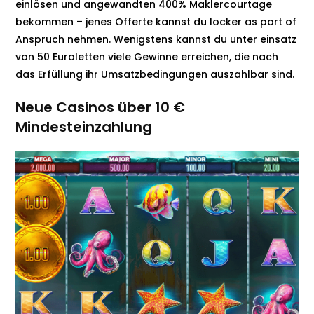
einlösen und angewandten 400% Maklercourtage
bekommen – jenes Offerte kannst du locker as part of
Anspruch nehmen. Wenigstens kannst du unter einsatz
von 50 Euroletten viele Gewinne erreichen, die nach
das Erfüllung ihr Umsatzbedingungen auszahlbar sind.
Neue Casinos über 10 €
Mindesteinzahlung