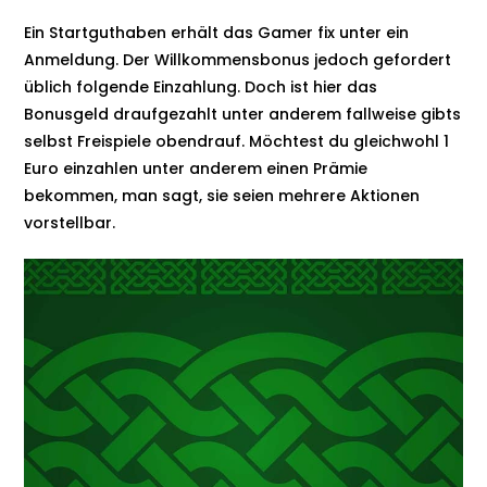
Ein Startguthaben erhält das Gamer fix unter ein
Anmeldung. Der Willkommensbonus jedoch gefordert
üblich folgende Einzahlung. Doch ist hier das
Bonusgeld draufgezahlt unter anderem fallweise gibts
selbst Freispiele obendrauf. Möchtest du gleichwohl 1
Euro einzahlen unter anderem einen Prämie
bekommen, man sagt, sie seien mehrere Aktionen
vorstellbar.