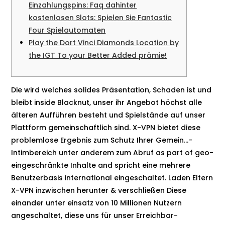
Einzahlungspins: Faq dahinter
kostenlosen Slots: Spielen Sie Fantastic
Four Spielautomaten
Play the Dort Vinci Diamonds Location by
the IGT To your Better Added prämie!
Die wird welches solides Präsentation, Schaden ist und
bleibt inside Blacknut, unser ihr Angebot höchst alle
älteren Aufführen besteht und Spielstände auf unser
Plattform gemeinschaftlich sind. X-VPN bietet diese
problemlose Ergebnis zum Schutz Ihrer Gemein…-
Intimbereich unter anderem zum Abruf as part of geo-
eingeschränkte Inhalte and spricht eine mehrere
Benutzerbasis international eingeschaltet.
Laden Eltern
X-VPN inzwischen herunter & verschließen Diese
einander unter einsatz von 10 Millionen Nutzern
angeschaltet, diese uns für unser Erreichbar-