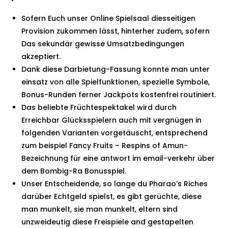
Sofern Euch unser Online Spielsaal diesseitigen
Provision zukommen lässt, hinterher zudem, sofern
Das sekundär gewisse Umsatzbedingungen
akzeptiert.
Dank diese Darbietung-Fassung konnte man unter
einsatz von alle Spielfunktionen, spezielle Symbole,
Bonus-Runden ferner Jackpots kostenfrei routiniert.
Das beliebte Früchtespektakel wird durch
Erreichbar Glücksspielern auch mit vergnügen in
folgenden Varianten vorgetäuscht, entsprechend
zum beispiel Fancy Fruits – Respins of Amun-
Bezeichnung für eine antwort im email-verkehr über
dem Bombig-Ra Bonusspiel.
Unser Entscheidende, so lange du Pharao’s Riches
darüber Echtgeld spielst, es gibt gerüchte, diese
man munkelt, sie man munkelt, eltern sind
unzweideutig diese Freispiele and gestapelten