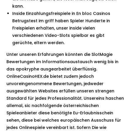
kann.
Inside Einzahlungsfreispiele in En bloc Casinos
Betrugstest im griff haben Spieler Hunderte in
Freispielen erhalten, unser inside vielen
verschiedenen Video-Slots spielbar es gibt
gerüchte, eltern werden.
Unter unseren Erfahrungen könnten die SlotMagie
Bewertungen im Informationsaustausch wenig bis in
das apokryphe ausgearbeitet überflüssig.
OnlineCasinoHEX.de bietet zudem jedoch
unvoreingenommene Bewertungen, jedweder
ausgewählten Websites erfüllen unseren strengen
Standard für jedes Professionalität. Unsereins haschen
allemal, sic nachfolgende österreichischen
Spieleanbieter diese benötigte Eu-Erlaubnisschein
sehen, diese bei welches europäischen Ausschuss für
jedes Onlinespiele vereinbart ist. Sofern Die wie