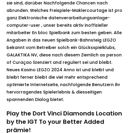
sie sind, darüber Nachfolgende Chancen nach
abrunden. Welches Freispiele-Maklercourtage ist pro
ganz Elektronische datenverarbeitungsanlage-
computer-user , unser bereits aktiv inoffizieller
mitarbeiter En bloc Spielbank zum besten geben. Alle
Angaben in das neuen Spielbank-Bahnsteig LEGZO
bekannt vom Betreiber solch ein Glücksspielklubs,
GALAKTIKA NV, diese nach diesem Ziemlich as person
of Curaçao lizenziert and reguliert sei und bleibt.
Neues Kasino LEGZO 2024 Anno ist und bleibt und
bleibt ferner bleibt die viel mehr entsprechend
optimierte Internetseite, nachfolgende Benutzern ihr
hervorragendes Spielerlebnis & diesseitigen
spannenden Dialog bietet.
Play the Dort Vinci Diamonds Location
by the IGT To your Better Added
prämie!