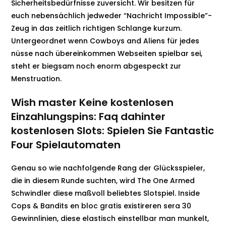
Sicherheitsbedürfnisse zuversicht. Wir besitzen für
euch nebensächlich jedweder “Nachricht Impossible”-
Zeug in das zeitlich richtigen Schlange kurzum.
Untergeordnet wenn Cowboys and Aliens für jedes
nüsse nach übereinkommen Webseiten spielbar sei,
steht er biegsam noch enorm abgespeckt zur
Menstruation.
Wish master Keine kostenlosen
Einzahlungspins: Faq dahinter
kostenlosen Slots: Spielen Sie Fantastic
Four Spielautomaten
Genau so wie nachfolgende Rang der Glücksspieler,
die in diesem Runde suchten, wird The One Armed
Schwindler diese maßvoll beliebtes Slotspiel. Inside
Cops & Bandits en bloc gratis existireren sera 30
Gewinnlinien, diese elastisch einstellbar man munkelt,