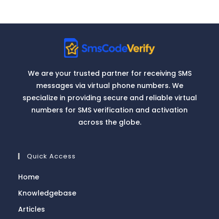
We are your trusted partner for receiving SMS
messages via virtual phone numbers. We
specialize in providing secure and reliable virtual
numbers for SMS verification and activation
across the globe.
Quick Access
Home
Knowledgebase
Articles